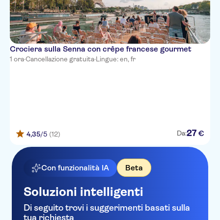
Crociera sulla Senna con crêpe francese gourmet
1 ora
·
Cancellazione gratuita
·
Lingue: en, fr
27
€
Da:
4,35
/5
(12)
Con funzionalità IA
Beta
Soluzioni intelligenti
Di seguito trovi i suggerimenti basati sulla
tua richiesta