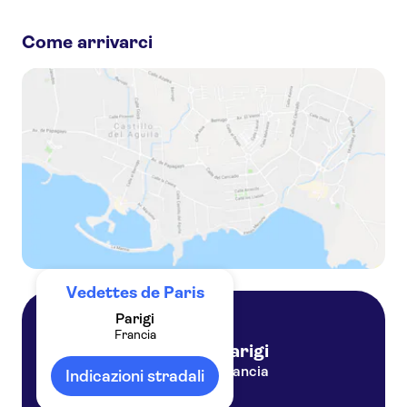
Biglietti per crociere turistiche con guida dal vivo
Come arrivarci
Crociera serale sulla Senna con aperitivo
Crociera sulla Senna con crêpe francese gourmet
Vedettes de Paris
Parigi
Francia
Parigi
Francia
Indicazioni stradali