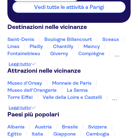
Vedi tutte le attività a Parigi
Destinazioni nelle vicinanze
Saint-Denis
Boulogne Billancourt
Sceaux
Linas
Plailly
Chantilly
Maincy
Fontainebleau
Giverny
Compiègne
Rouen
Amiens
Orleans
Épernay
Leggi tutto
Attrazioni nelle vicinanze
Museo d'Orsay
Monnaie de Paris
Museo dell'Orangerie
La Senna
Torre Eiffel
Valle della Loira e Castelli
Palazzo dei Papi
Pont d'Avignon
Leggi tutto
Mont Saint-Michel
Paesi più popolari
La Sainte Chapelle e la Conciergerie
MUCEM
Castello di Chenonceau
Museo del Louvre
Albania
Austria
Brasile
Svizzera
Hôtel des Invalides
Reggia di Versailles
Egitto
Italia
Giappone
Cambogia