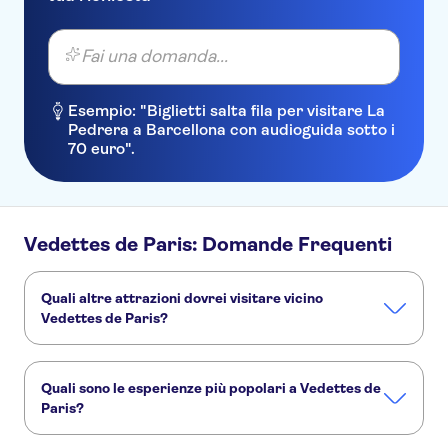
Fai una domanda...
Esempio: "Biglietti salta fila per visitare La
Pedrera a Barcellona con audioguida sotto i
70 euro".
Vedettes de Paris: Domande Frequenti
Quali altre attrazioni dovrei visitare vicino
Vedettes de Paris?
Ecco altre attrazioni da non perdere a Vedettes de Paris:
Museo d'Orsay
Monnaie de Paris
Museo dell'Orangerie
Quali sono le esperienze più popolari a Vedettes de
La Senna
Torre Eiffel
Valle della Loira e Castelli
Paris?
Queste sono le attività più amate a Vedettes de Paris: