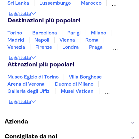
Sri Lanka
Lussemburgo
Marocco
Messico
Malesia
Norvegia
Oman
Leggi tutto
Slovenia
Thailandia
Tunisia
Turchia
Destinazioni più popolari
Vietnam
Torino
Barcellona
Parigi
Milano
Madrid
Napoli
Vienna
Roma
Venezia
Firenze
Londra
Praga
Valencia
Verona
Budapest
Lisbona
Leggi tutto
Bologna
Malta
Genova
Palermo
Attrazioni più popolari
Museo Egizio di Torino
Villa Borghese
Arena di Verona
Duomo di Milano
Galleria degli Uffizi
Musei Vaticani
Torre Eiffel
Colosseo
Cappella Sistina
Leggi tutto
Museo del Louvre
Reggia di Caserta
Teatro alla Scala
Sagrada Familia
Pantheon
Giardino di Boboli
Torre di Pisa
Azienda
Foro Romano
Etna
Casa Batlló
Napoli Sotterranea
Consigliate da noi