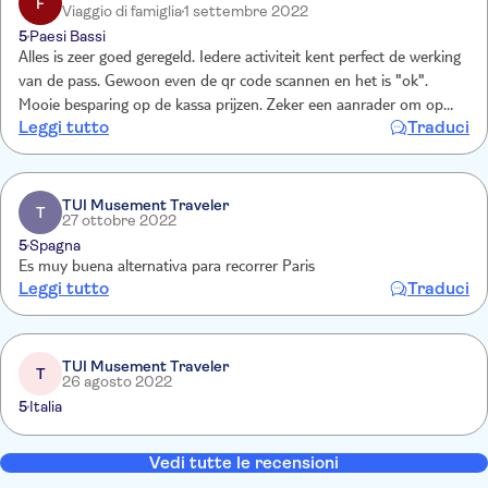
F
Viaggio di famiglia
1 settembre 2022
5
Paesi Bassi
Alles is zeer goed geregeld. Iedere activiteit kent perfect de werking
van de pass. Gewoon even de qr code scannen en het is "ok".
Mooie besparing op de kassa prijzen. Zeker een aanrader om op
Leggi tutto
Traduci
een prijsbewuste manier Parijs te bezoeken.
TUI Musement Traveler
T
27 ottobre 2022
5
Spagna
Es muy buena alternativa para recorrer Paris
Leggi tutto
Traduci
TUI Musement Traveler
T
26 agosto 2022
5
Italia
Vedi tutte le recensioni