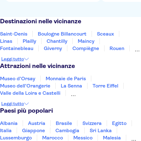
Destinazioni nelle vicinanze
Saint-Denis
Boulogne Billancourt
Sceaux
Linas
Plailly
Chantilly
Maincy
Fontainebleau
Giverny
Compiègne
Rouen
Amiens
Orleans
Épernay
Reims
Leggi tutto
Attrazioni nelle vicinanze
Museo d'Orsay
Monnaie de Paris
Museo dell'Orangerie
La Senna
Torre Eiffel
Valle della Loira e Castelli
La Sainte Chapelle e la Conciergerie
Leggi tutto
Museo del Louvre
Hôtel des Invalides
Paesi più popolari
Reggia di Versailles
Palazzo dei Papi
Pont d'Avignon
Mont Saint-Michel
MUCEM
Albania
Austria
Brasile
Svizzera
Egitto
Castello di Chenonceau
Italia
Giappone
Cambogia
Sri Lanka
Lussemburgo
Marocco
Messico
Malesia