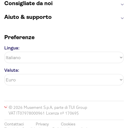
Consigliate da noi
Aiuto & supporto
Preferenze
Lingua:
Valuta:
© 2026 Musement S.p.A, parte di TUI Group
VAT IT07978000961 Licenza nº 170695
Contattaci
Privacy
Cookies