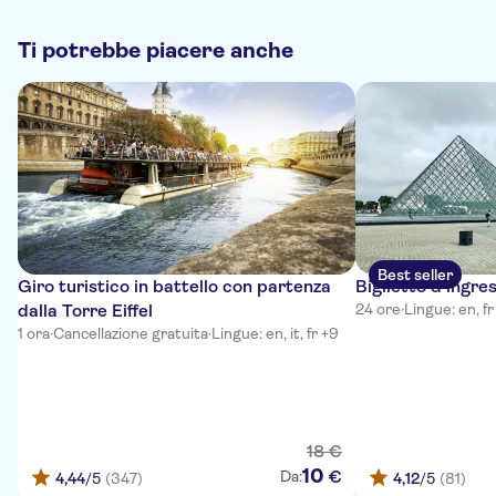
Ti potrebbe piacere anche
Best seller
Giro turistico in battello con partenza
Biglietto d'ingre
dalla Torre Eiffel
24 ore
·
Lingue: en, fr
1 ora
·
Cancellazione gratuita
·
Lingue: en, it, fr +9
18
€
10
€
Da:
4,44
/5
(347)
4,12
/5
(81)