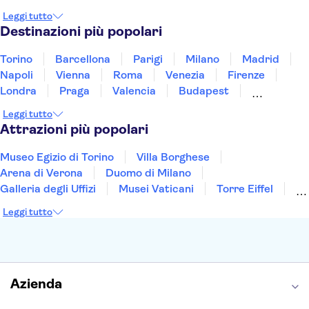
Norvegia
Oman
Slovenia
Thailandia
Leggi tutto
Tunisia
Turchia
Vietnam
Destinazioni più popolari
Torino
Barcellona
Parigi
Milano
Madrid
Napoli
Vienna
Roma
Venezia
Firenze
Londra
Praga
Valencia
Budapest
Verona
Lisbona
Bologna
Malta
Genova
Leggi tutto
Palermo
Attrazioni più popolari
Museo Egizio di Torino
Villa Borghese
Arena di Verona
Duomo di Milano
Galleria degli Uffizi
Musei Vaticani
Torre Eiffel
Colosseo
Cappella Sistina
Museo del Louvre
Leggi tutto
Reggia di Caserta
Teatro alla Scala
Sagrada Familia
Pantheon
Giardino di Boboli
Torre di Pisa
Foro Romano
Etna
Casa Batlló
Napoli Sotterranea
Azienda