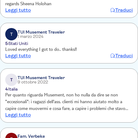
regards Sheena Holohan
Leggi tutto
Traduci
TUI Musement Traveler
T
1 marzo 2024
5
Stati Uniti
Loved everything I got to do.. thanks!!
Leggi tutto
Traduci
TUI Musement Traveler
T
9 ottobre 2022
4
Italia
Per quanto riguarda Musement, non ho nulla da dire se non
"eccezionali": i ragazzi dell'ass. clienti mi hanno aiutato molto a
capire come muovermi e cosa fare, a capire i problemi che stavo
Leggi tutto
avendo.. Ho messo "molto buona" invece per il sito go city, a cui ho
cercato di rivolgermi praticamente invano
Fam. Verbeke