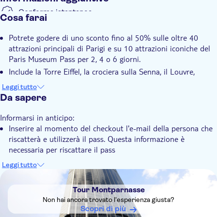
Esperienza di Notre Dame e della cripta archeologica
Conferma istantanea
Cosa farai
Colazione parigina al Cafe Louise
Degustazione di vini francesi alle Grotte del Louvre
Potrete godere di uno sconto fino al 50% sulle oltre 40
Tour autogestito dell'Opéra National de Paris
attrazioni principali di Parigi e su 10 attrazioni iconiche del
Palazzo di Versailles
Paris Museum Pass per 2, 4 o 6 giorni.
... e molto altro ancora! Consultate
la guida
per conoscere il
Include la Torre Eiffel, la crociera sulla Senna, il Louvre,
programma più aggiornato.
Versailles e molto altro ancora.
Leggi tutto
*Nota bene: i pass per bambini non includono il Paris Museum
Scaricate la guida digitale per pianificare il vostro viaggio in
Da sapere
Pass. La maggior parte dei musei è gratuita per i minori di 18
anticipo
anni.
Informarsi in anticipo:
Inserire al momento del checkout l'e-mail della persona che
riscatterà e utilizzerà il pass. Questa informazione è
necessaria per riscattare il pass
Massima flessibilità. Tutti i pass non utilizzati possono essere
Leggi tutto
annullati gratuitamente fino a 1 anno dalla data di acquisto.
DSA1Tour Montparnasse
L'elenco delle attrazioni può cambiare in qualsiasi momento
Tour Montparnasse
senza preavviso. Alcune attrazioni richiedono una
Non hai ancora trovato l'esperienza giusta?
prenotazione o potrebbero essere temporaneamente non
Scopri di più