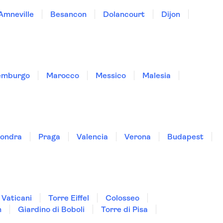
Amneville
Besancon
Dolancourt
Dijon
emburgo
Marocco
Messico
Malesia
ondra
Praga
Valencia
Verona
Budapest
 Vaticani
Torre Eiffel
Colosseo
n
Giardino di Boboli
Torre di Pisa