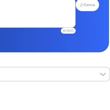
Cerca
0
/500