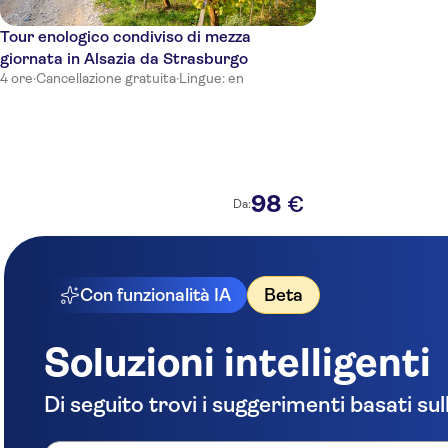
Tour enologico condiviso di mezza
giornata in Alsazia da Strasburgo
4 ore
·
Cancellazione gratuita
·
Lingue: en
98
€
Da:
Con funzionalità IA
Beta
Soluzioni intelligenti
Di seguito trovi i suggerimenti basati sul