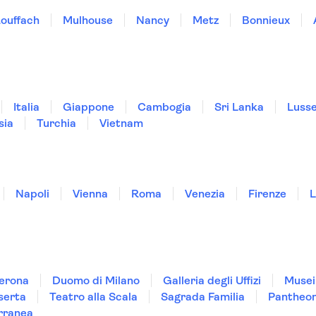
ouffach
Mulhouse
Nancy
Metz
Bonnieux
Italia
Giappone
Cambogia
Sri Lanka
Luss
sia
Turchia
Vietnam
Napoli
Vienna
Roma
Venezia
Firenze
L
Verona
Duomo di Milano
Galleria degli Uffizi
Musei
serta
Teatro alla Scala
Sagrada Familia
Pantheo
rranea