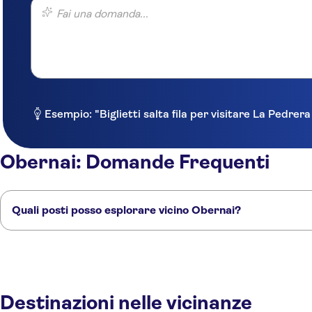
Fai una domanda...
Esempio: "Biglietti salta fila per visitare La Pedrer
Obernai: Domande Frequenti
Quali posti posso esplorare vicino Obernai?
Ecco alcuni dei nostri posti preferiti da visitare vicino Obernai:
Selestat
Strasburgo
Hunawihr
Colmar
Rouffach
Destinazioni nelle vicinanze