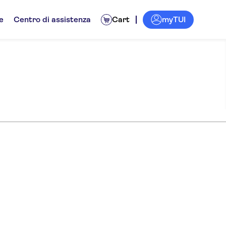
myTUI
e
Centro di assistenza
Cart