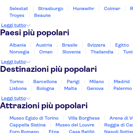
Selestat
Strasburgo
Hunawihr
Colmar
R
Troyes
Beaune
Leggi tutto
Paesi più popolari
Albania
Austria
Brasile
Svizzera
Egitto
Norvegia
Oman
Slovenia
Thailandia
Tuni
Leggi tutto
Destinazioni più popolari
Torino
Barcellona
Parigi
Milano
Madrid
Lisbona
Bologna
Malta
Genova
Palermo
Leggi tutto
Attrazioni più popolari
Museo Egizio di Torino
Villa Borghese
Arena di 
Cappella Sistina
Museo del Louvre
Reggia di Ca
Foro Romano
Etna
Casa Batlló
Napoli Sotte