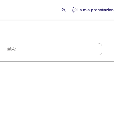
La mia prenotazion
A: