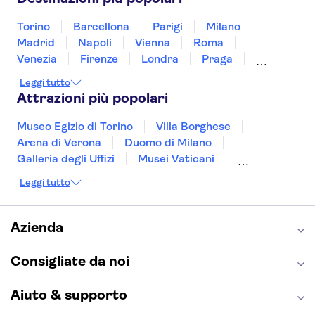
Vietnam
Torino
Barcellona
Parigi
Milano
Madrid
Napoli
Vienna
Roma
Venezia
Firenze
Londra
Praga
Valencia
Budapest
Verona
Lisbona
Leggi tutto
Bologna
Malta
Genova
Palermo
Attrazioni più popolari
Museo Egizio di Torino
Villa Borghese
Arena di Verona
Duomo di Milano
Galleria degli Uffizi
Musei Vaticani
Torre Eiffel
Colosseo
Cappella Sistina
Leggi tutto
Museo del Louvre
Reggia di Caserta
Teatro alla Scala
Sagrada Familia
Pantheon
Giardino di Boboli
Torre di Pisa
Azienda
Foro Romano
Etna
Casa Batlló
Napoli Sotterranea
Consigliate da noi
Aiuto & supporto