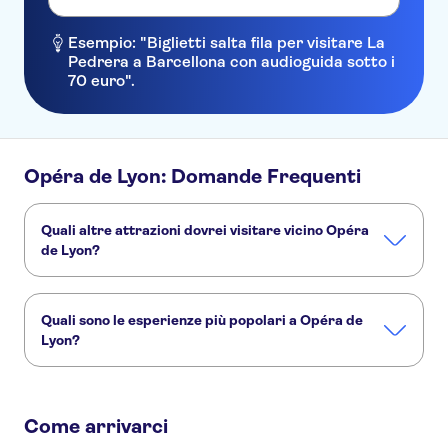
Esempio: "Biglietti salta fila per visitare La
Pedrera a Barcellona con audioguida sotto i
70 euro".
Opéra de Lyon: Domande Frequenti
Quali altre attrazioni dovrei visitare vicino Opéra
de Lyon?
Ecco altre attrazioni da non perdere a Opéra de Lyon:
Vieux-Lyon (Lyon Old Town)
Berges du Rhône
Quali sono le esperienze più popolari a Opéra de
Presqu'île of Lyon
Quais de Saône
La Croix-Rousse, Lyon
Lyon?
Les Bateaux Lyonnais
Queste sono le attività più amate a Opéra de Lyon:
Tour panoramico di Lione in e-bike di 2 ore
Come arrivarci
Visita guidata del Parc de la Tête d'Or di Lione con una guida locale
Tour in Segway™ di 2 ore delle attrazioni di Lione