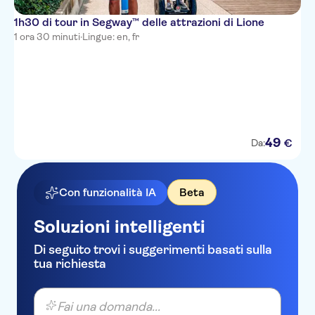
1h30 di tour in Segway™ delle attrazioni di Lione
1 ora 30 minuti
·
Lingue: en, fr
49
€
Da:
Con funzionalità IA
Beta
Soluzioni intelligenti
Di seguito trovi i suggerimenti basati sulla
tua richiesta
Fai una domanda...