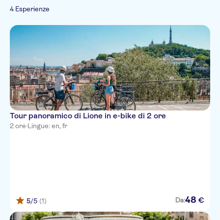
bici
4 Esperienze
Tour panoramico di Lione in e-bike di 2 ore
2 ore
·
Lingue: en, fr
48
€
Da:
5
/5
(1)