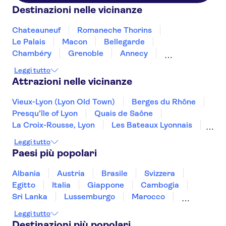
Destinazioni nelle vicinanze
Chateauneuf
Romaneche Thorins
Le Palais
Macon
Bellegarde
Chambéry
Grenoble
Annecy
Clermont Ferrand
Beaumont
Pommard
Leggi tutto
Beaune
Dijon
Orange
Attrazioni nelle vicinanze
Vieux-Lyon (Lyon Old Town)
Berges du Rhône
Presqu'île of Lyon
Quais de Saône
La Croix-Rousse, Lyon
Les Bateaux Lyonnais
Museo d'Orsay
Monnaie de Paris
Leggi tutto
Museo dell'Orangerie
Palazzo dei Papi
Paesi più popolari
Pont d'Avignon
La Senna
Mont Saint-Michel
Torre Eiffel
Albania
Austria
Brasile
Svizzera
Valle della Loira e Castelli
Egitto
Italia
Giappone
Cambogia
Sri Lanka
Lussemburgo
Marocco
Messico
Malesia
Norvegia
Oman
Leggi tutto
Slovenia
Thailandia
Tunisia
Turchia
Destinazioni più popolari