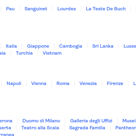
Pau
Sanguinet
Lourdes
La Teste De Buch
Italia
Giappone
Cambogia
Sri Lanka
Luss
sia
Turchia
Vietnam
Napoli
Vienna
Roma
Venezia
Firenze
L
Verona
Duomo di Milano
Galleria degli Uffizi
Musei
serta
Teatro alla Scala
Sagrada Familia
Pantheo
rranea