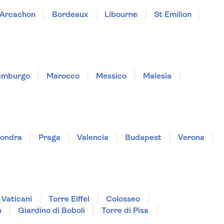
Arcachon
Bordeaux
Libourne
St Emilion
emburgo
Marocco
Messico
Malesia
ondra
Praga
Valencia
Budapest
Verona
 Vaticani
Torre Eiffel
Colosseo
n
Giardino di Boboli
Torre di Pisa