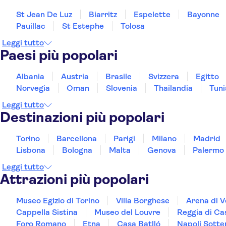
St Jean De Luz
Biarritz
Espelette
Bayonne
Pauillac
St Estephe
Tolosa
Leggi tutto
Paesi più popolari
Albania
Austria
Brasile
Svizzera
Egitto
Norvegia
Oman
Slovenia
Thailandia
Tuni
Leggi tutto
Destinazioni più popolari
Torino
Barcellona
Parigi
Milano
Madrid
Lisbona
Bologna
Malta
Genova
Palermo
Leggi tutto
Attrazioni più popolari
Museo Egizio di Torino
Villa Borghese
Arena di 
Cappella Sistina
Museo del Louvre
Reggia di Ca
Foro Romano
Etna
Casa Batlló
Napoli Sotte