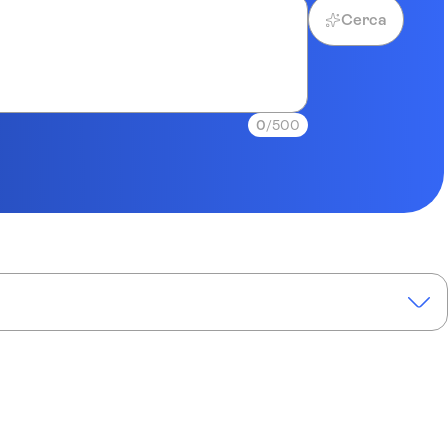
Cerca
0
/500