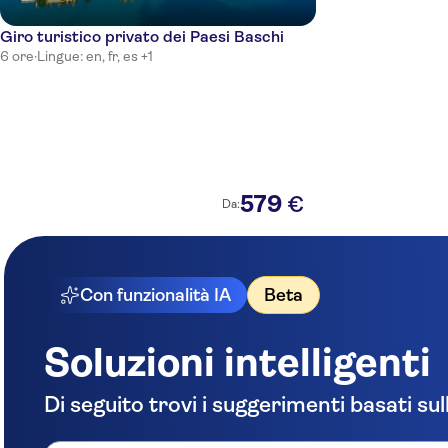
Giro turistico privato dei Paesi Baschi
6 ore
·
Lingue: en, fr, es +1
579
€
Da:
Con funzionalità IA
Beta
Soluzioni intelligenti
Di seguito trovi i suggerimenti basati sul