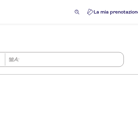
La mia prenotazion
A: