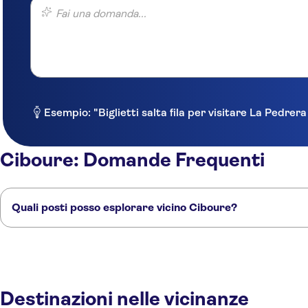
Fai una domanda...
Esempio: "Biglietti salta fila per visitare La Pedrer
Ciboure: Domande Frequenti
Quali posti posso esplorare vicino Ciboure?
Ecco alcuni dei nostri posti preferiti da visitare vicino Ciboure:
St Jean De Luz
Biarritz
Espelette
Bayonne
Pau
Destinazioni nelle vicinanze