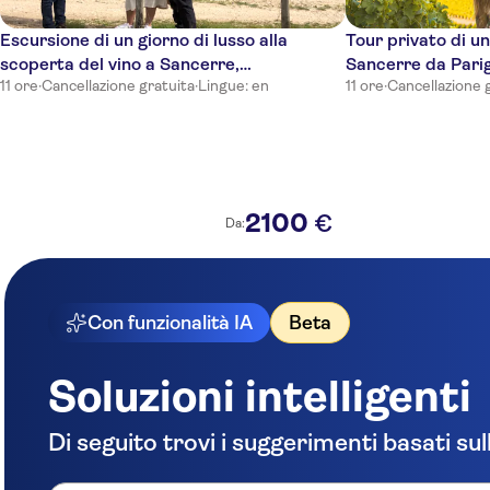
Escursione di un giorno di lusso alla
Tour privato di un
scoperta del vino a Sancerre,
Sancerre da Parig
11 ore
·
Cancellazione gratuita
·
Lingue: en
11 ore
·
Cancellazione 
degustazioni di vini e pranzo Michelin*
pranzo
2100
€
Da:
Con funzionalità IA
Beta
Soluzioni intelligenti
Di seguito trovi i suggerimenti basati sul