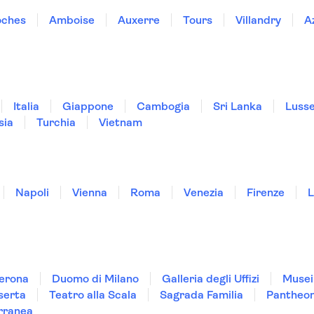
oches
Amboise
Auxerre
Tours
Villandry
A
Italia
Giappone
Cambogia
Sri Lanka
Luss
sia
Turchia
Vietnam
Napoli
Vienna
Roma
Venezia
Firenze
L
Verona
Duomo di Milano
Galleria degli Uffizi
Musei
serta
Teatro alla Scala
Sagrada Familia
Pantheo
rranea