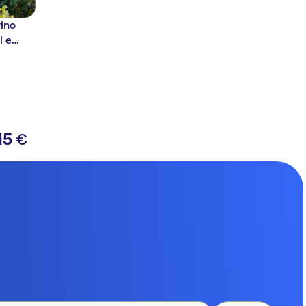
vino
i e
15
€