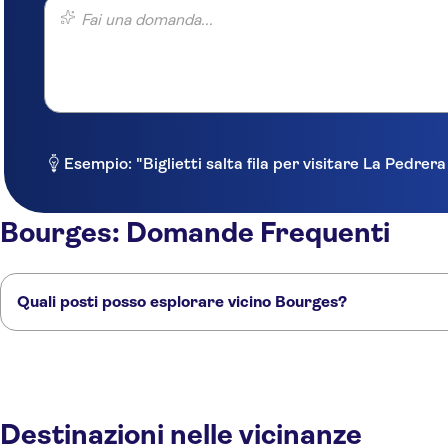
Fai una domanda...
Esempio: "Biglietti salta fila per visitare La Pedrer
Bourges: Domande Frequenti
Quali posti posso esplorare vicino Bourges?
Ecco alcuni dei nostri posti preferiti da visitare vicino Bourges:
Chambord
Orleans
Blois
Chenonceau
Loches
Destinazioni nelle vicinanze