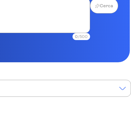
Cerca
0
/500