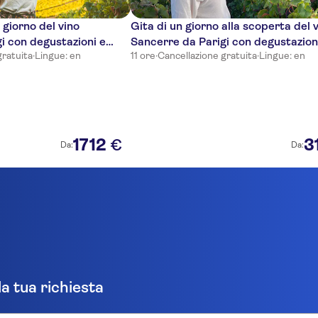
 giorno del vino
Gita di un giorno alla scoperta del 
i con degustazioni e
Sancerre da Parigi con degustazion
gratuita
·
Lingue: en
11 ore
·
Cancellazione gratuita
·
Lingue: en
pranzo
1712
3
€
Da:
Da:
la tua richiesta