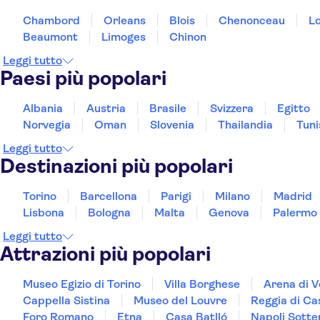
Chambord
Orleans
Blois
Chenonceau
L
Beaumont
Limoges
Chinon
Leggi tutto
Paesi più popolari
Albania
Austria
Brasile
Svizzera
Egitto
Norvegia
Oman
Slovenia
Thailandia
Tuni
Leggi tutto
Destinazioni più popolari
Torino
Barcellona
Parigi
Milano
Madrid
Lisbona
Bologna
Malta
Genova
Palermo
Leggi tutto
Attrazioni più popolari
Museo Egizio di Torino
Villa Borghese
Arena di 
Cappella Sistina
Museo del Louvre
Reggia di Ca
Foro Romano
Etna
Casa Batlló
Napoli Sotte