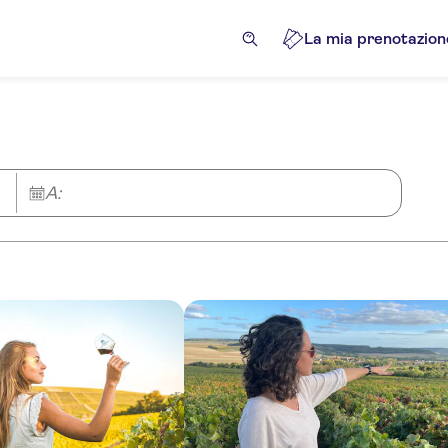
La mia prenotazion
A: