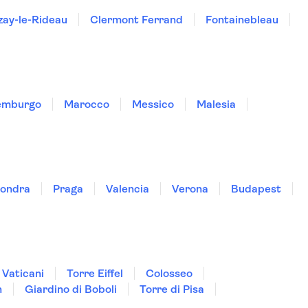
zay-le-Rideau
Clermont Ferrand
Fontainebleau
emburgo
Marocco
Messico
Malesia
ondra
Praga
Valencia
Verona
Budapest
 Vaticani
Torre Eiffel
Colosseo
n
Giardino di Boboli
Torre di Pisa