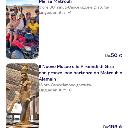
Mersa Matrouh
3 ore 30 minuti
·
Cancellazione gratuita
·
Lingue: en, it, ar +1
50
€
Da:
Il Nuovo Museo e le Piramidi di Giza
con pranzo, con partenza da Matrouh e
Alamain
18 ore
·
Cancellazione gratuita
·
Lingue: en, it, fr +6
199
€
Da: