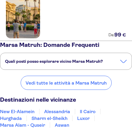
99
€
Da:
Marsa Matruh: Domande Frequenti
Quali posti posso esplorare vicino Marsa Matruh?
Ecco alcuni dei nostri posti preferiti da visitare vicino Marsa Matruh:
New El-Alamein
Alessandria
Il Cairo
Hurghada
Sharm el-Sheikh
Vedi tutte le attività a Marsa Matruh
Destinazioni nelle vicinanze
New El-Alamein
Alessandria
Il Cairo
Hurghada
Sharm el-Sheikh
Luxor
Marsa Alam - Quseir
Aswan