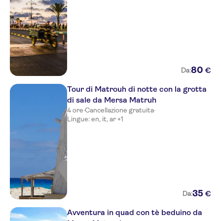
80
€
Da:
Tour di Matrouh di notte con la grotta
di sale da Mersa Matruh
4 ore
·
Cancellazione gratuita
·
Lingue: en, it, ar +1
35
€
Da:
Avventura in quad con tè beduino da