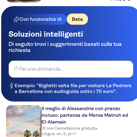
Con funzionalità IA
Beta
Soluzioni intelligenti
Di seguito trovi i suggerimenti basati sulla tua
richiesta
Fai una domanda...
Esempio: "Biglietti salta fila per visitare La Pedrera
a Barcellona con audioguida sotto i 70 euro".
Il meglio di Alessandria con pranzo
incluso: partenza da Mersa Matruh ed
El-Alamain
12 ore
·
Cancellazione gratuita
·
Lingue: en, it, pl +1