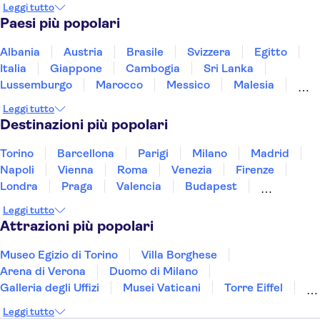
Leggi tutto
Paesi più popolari
Albania
Austria
Brasile
Svizzera
Egitto
Italia
Giappone
Cambogia
Sri Lanka
Lussemburgo
Marocco
Messico
Malesia
Norvegia
Oman
Slovenia
Thailandia
Leggi tutto
Tunisia
Turchia
Vietnam
Destinazioni più popolari
Torino
Barcellona
Parigi
Milano
Madrid
Napoli
Vienna
Roma
Venezia
Firenze
Londra
Praga
Valencia
Budapest
Verona
Lisbona
Bologna
Malta
Genova
Leggi tutto
Palermo
Attrazioni più popolari
Museo Egizio di Torino
Villa Borghese
Arena di Verona
Duomo di Milano
Galleria degli Uffizi
Musei Vaticani
Torre Eiffel
Colosseo
Cappella Sistina
Museo del Louvre
Leggi tutto