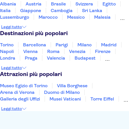
Albania
Austria
Brasile
Svizzera
Egitto
Italia
Giappone
Cambogia
Sri Lanka
Lussemburgo
Marocco
Messico
Malesia
Norvegia
Oman
Slovenia
Thailandia
Leggi tutto
Tunisia
Turchia
Vietnam
Destinazioni più popolari
Torino
Barcellona
Parigi
Milano
Madrid
Napoli
Vienna
Roma
Venezia
Firenze
Londra
Praga
Valencia
Budapest
Verona
Lisbona
Bologna
Malta
Genova
Leggi tutto
Palermo
Attrazioni più popolari
Museo Egizio di Torino
Villa Borghese
Arena di Verona
Duomo di Milano
Galleria degli Uffizi
Musei Vaticani
Torre Eiffel
Colosseo
Cappella Sistina
Museo del Louvre
Leggi tutto
Reggia di Caserta
Teatro alla Scala
Sagrada Familia
Pantheon
Giardino di Boboli
Torre di Pisa
Foro Romano
Etna
Casa Batlló