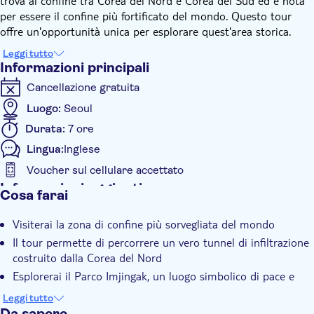
trova al confine tra Corea del Nord e Corea del Sud ed è nota
per essere il confine più fortificato del mondo. Questo tour
offre un'opportunità unica per esplorare quest'area storica.
La vostra visita sarà guidata da un esperto locale esperto che vi
Leggi tutto
fornirà approfondimenti sulla Guerra di Corea, sulla divisione
Informazioni principali
della penisola e sul suo impatto continuo sulla vita quotidiana.
Cancellazione gratuita
Visiterete siti chiave dal forte impatto emotivo e simbolico,
offrendovi un contesto che nessun libro di testo può offrire.
Luogo:
Seoul
Punti salienti dell'itinerario
Durata:
7 ore
Lingua:
Inglese
Parco Imjingak (Ponte della Libertà, Campana della Pace,
Locomotiva a vapore)
Voucher sul cellulare accettato
Il 3° tunnel di infiltrazione: cammina all'interno di un
Informazioni aggiuntive
Cosa farai
vero tunnel scavato dalla Corea del Nord
Conferma istantanea
Teatro e sala espositiva DMZ
Visiterai la zona di confine più sorvegliata del mondo
Osservatorio Dora: guarda oltre il confine verso il Nord
Ingresso incluso
Il tour permette di percorrere un vero tunnel di infiltrazione
Unification Village: uno sguardo a una comunità plasmata
Visita guidata
costruito dalla Corea del Nord
dalla divisione
Subject expert guide
Esplorerai il Parco Imjingak, un luogo simbolico di pace e
divisione
Voucher elettronico
Leggi tutto
Una guida esperta fornirà una visione approfondita della
Da sapere
Trasporto incluso