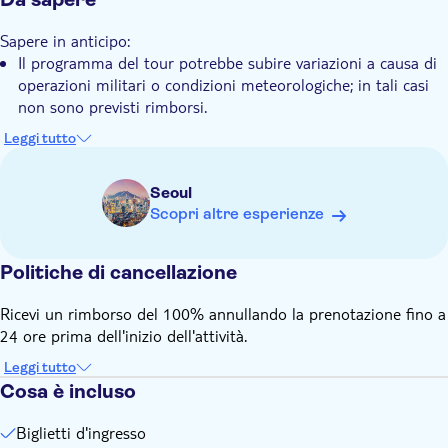
guerra di Corea
Sapere in anticipo:
La Corea del Nord si vede attraverso il binocolo
Il programma del tour potrebbe subire variazioni a causa di
all'Osservatorio Dora
operazioni militari o condizioni meteorologiche; in tali casi
non sono previsti rimborsi.
Ricordati di portare:
Leggi tutto
Per l'accesso alla DMZ è richiesto un passaporto valido (sono
accettati anche i documenti d'identità militari statunitensi e
Seoul
l'ARC).
Scopri altre esperienze
Politiche di cancellazione
Ricevi un rimborso del 100% annullando la prenotazione fino a
24 ore prima dell'inizio dell'attività.
Leggi tutto
Cosa è incluso
Biglietti d'ingresso