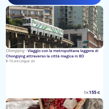
Chongqing -
Viaggio con la metropolitana leggera di
Chongqing attraverso la città magica in 8D
8-10 ore
·
Lingue: en
155
€
Da: