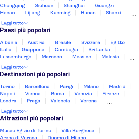
Chongqing
Sichuan
Shanghai
Guangxi
Henan
Lijiang
Kunming
Hunan
Shanxi
Suzhou
Leggi tutto
Paesi più popolari
Albania
Austria
Brasile
Svizzera
Egitto
Italia
Giappone
Cambogia
Sri Lanka
Lussemburgo
Marocco
Messico
Malesia
Norvegia
Oman
Slovenia
Thailandia
Leggi tutto
Tunisia
Turchia
Vietnam
Destinazioni più popolari
Torino
Barcellona
Parigi
Milano
Madrid
Napoli
Vienna
Roma
Venezia
Firenze
Londra
Praga
Valencia
Verona
Budapest
Lisbona
Bologna
Malta
Leggi tutto
Genova
Palermo
Attrazioni più popolari
Museo Egizio di Torino
Villa Borghese
Arena di Verona
Duomo di Milano