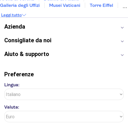
Galleria degli Uffizi
Musei Vaticani
Torre Eiffel
Colosseo
Cappella Sistina
Museo del Louvre
Leggi tutto
Reggia di Caserta
Teatro alla Scala
Sagrada Familia
Pantheon
Giardino di Boboli
Azienda
Torre di Pisa
Foro Romano
Etna
Casa Batlló
Napoli Sotterranea
Consigliate da noi
Aiuto & supporto
Preferenze
Lingua:
Valuta: