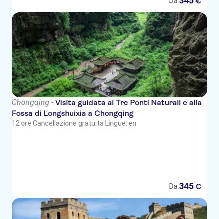
345
€
Da:
Chongqing -
Visita guidata ai Tre Ponti Naturali e alla
Fossa di Longshuixia a Chongqing
12 ore
·
Cancellazione gratuita
·
Lingue: en
345
€
Da: