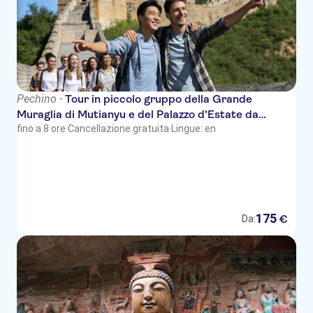
Pechino -
Tour in piccolo gruppo della Grande
Muraglia di Mutianyu e del Palazzo d'Estate da
Pechino
fino a 8 ore
·
Cancellazione gratuita
·
Lingue: en
175
€
Da: