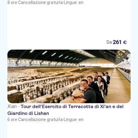
Pickup from Xian Xianyang
8 ore
·
Cancellazione gratuita
·
Lingue: en
International Airport
Pick-up from Xian hotels within
the 2nd ring road
261
€
Da:
Xian -
Tour dell'Esercito di Terracotta di Xi'an e del
Giardino di Lishan
6 ore
·
Cancellazione gratuita
·
Lingue: en