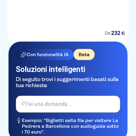
232
€
Da:
Con funzionalità IA
Beta
Soluzioni intelligenti
Di seguito trovi i suggerimenti basati sulla
tua richiesta
Fai una domanda...
Esempio: "Biglietti salta fila per visitare La
Pedrera a Barcellona con audioguida sotto
i 70 euro".