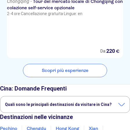
Chongqing -
Tour del mercato locale di Chongqing con
colazione self-service opzionale
2-4 ore
·
Cancellazione gratuita
·
Lingue: en
220
€
Da:
Scopri più esperienze
Cina: Domande Frequenti
Quali sono le principali destinazioni da visitare in Cina?
Queste sono alcune delle destinazioni più popolari in Cina:
Destinazioni nelle vicinanze
Pechino
Chengdu
Hong Kong
Xian
Chongqing
Pechino
Chengdu
Hong Kong
Xian