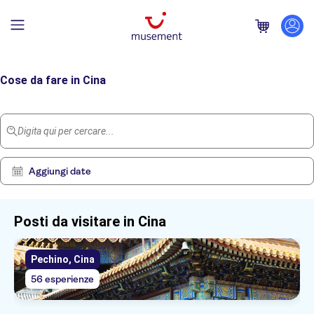
Home
/
Cina
Cose da fare in Cina
Digita qui per cercare...
Aggiungi date
Posti da visitare in Cina
Pechino, Cina
Mostra
Elimina
153
filtri
56 esperienze
risultati