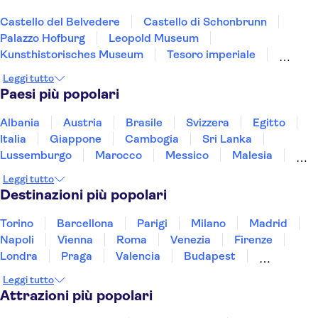
Castello del Belvedere
Castello di Schonbrunn
Palazzo Hofburg
Leopold Museum
Kunsthistorisches Museum
Tesoro imperiale
Prater
Museo Sigmund Freud
Mozart Vienna
Leggi tutto
Albertina
Scuola di equitazione spagnola
Paesi più popolari
I Mondi di Cristallo Swarovski
Kunst Haus Vienna - Museum Hundertwasser
Albania
Austria
Brasile
Svizzera
Egitto
Jewish Museum Vienna
Nordkette
Italia
Giappone
Cambogia
Sri Lanka
Lussemburgo
Marocco
Messico
Malesia
Norvegia
Oman
Slovenia
Thailandia
Leggi tutto
Tunisia
Turchia
Vietnam
Destinazioni più popolari
Torino
Barcellona
Parigi
Milano
Madrid
Napoli
Vienna
Roma
Venezia
Firenze
Londra
Praga
Valencia
Budapest
Verona
Lisbona
Bologna
Malta
Genova
Leggi tutto
Palermo
Attrazioni più popolari