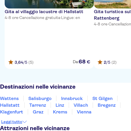
Gita al villaggio lacustre di Hallstatt
Gita turistica su
4-8 ore
·
Cancellazione gratuita
·
Lingue: en
Rattenberg
4-8 ore
·
Cancellazion
68
€
Da:
3,64
/5
(5)
2
/5
(2)
Destinazioni nelle vicinanze
Wattens
Salisburgo
Innsbruck
St Gilgen
Hallstatt
Tarrenz
Linz
Villach
Bregenz
Klagenfurt
Graz
Krems
Vienna
Leggi tutto
Attrazioni nelle vicinanze