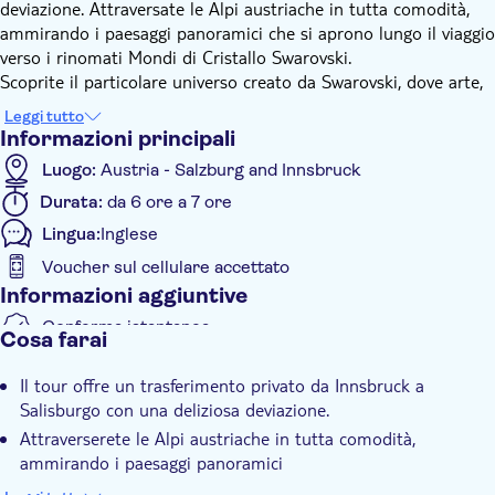
deviazione. Attraversate le Alpi austriache in tutta comodità,
ammirando i paesaggi panoramici che si aprono lungo il viaggio
verso i rinomati Mondi di Cristallo Swarovski.
Scoprite il particolare universo creato da Swarovski, dove arte,
innovazione e design del cristallo convergono nelle ipnotiche
Leggi tutto
Camere delle Meraviglie. Passeggiate intorno all'iconico
Informazioni principali
Gigante, passeggiate nei giardini squisitamente progettati e
Luogo:
Austria - Salzburg and Innsbruck
dedicate un po' di tempo a curiosare nel negozio di gioielli e
Durata:
da 6 ore a 7 ore
regali esclusivi.
Questo trasferimento privato offre un servizio porta a porta da
Lingua:
Inglese
Innsbruck a Salisburgo con orari flessibili e un'esperienza su
Voucher sul cellulare accettato
misura, ideale per chi desidera combinare comfort, cultura e
Informazioni aggiuntive
bellezze naturali in un unico viaggio.
Conferma istantanea
Cosa farai
Tour privato
Il tour offre un trasferimento privato da Innsbruck a
Voucher elettronico
Salisburgo con una deliziosa deviazione.
Tour privato
Attraverserete le Alpi austriache in tutta comodità,
Trasporto incluso
ammirando i paesaggi panoramici
Avrete l'opportunità di esplorare il caratteristico universo