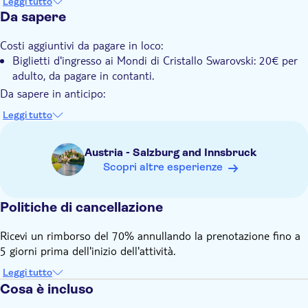
Leggi tutto
realizzato da Swarovski
Da sapere
Costi aggiuntivi da pagare in loco:
Biglietti d'ingresso ai Mondi di Cristallo Swarovski: 20€ per
adulto, da pagare in contanti.
Da sapere in anticipo:
La consegna avviene a Salisburgo. È possibile rimanere a
Leggi tutto
Salisburgo dopo il tour dei Mondi di Cristallo Swarvoski e
tornare in treno.
Austria - Salzburg and Innsbruck
Il prezzo si intende per gruppo. Le auto possono ospitare
Scopri altre esperienze
fino a 3 persone, mentre i furgoni possono trasportare fino
a 8 persone.
L'itinerario è flessibile e può essere adattato alle vostre
Politiche di cancellazione
preferenze.
Ricevi un rimborso del 70% annullando la prenotazione fino a
Ricordate di portare con voi:
5 giorni prima dell'inizio dell'attività.
Un passaporto valido con un visto Schengen valido (se
richiesto) o un documento d'identità dell'UE.
Leggi tutto
Cosa è incluso