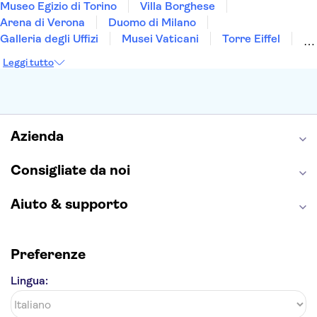
Museo Egizio di Torino
Villa Borghese
Arena di Verona
Duomo di Milano
Galleria degli Uffizi
Musei Vaticani
Torre Eiffel
Colosseo
Cappella Sistina
Museo del Louvre
Leggi tutto
Reggia di Caserta
Teatro alla Scala
Sagrada Familia
Pantheon
Giardino di Boboli
Torre di Pisa
Foro Romano
Etna
Casa Batlló
Napoli Sotterranea
Azienda
Consigliate da noi
Aiuto & supporto
Preferenze
Lingua: