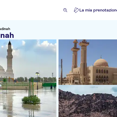
La mia prenotazion
Madinah
inah