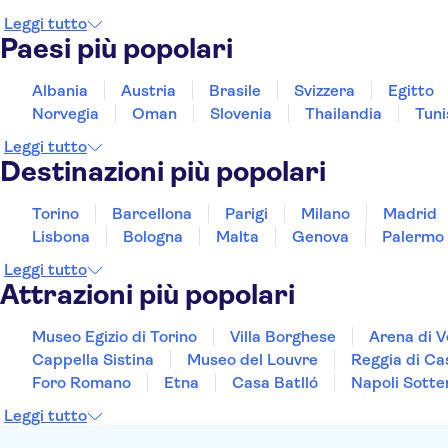
Leggi tutto
Paesi più popolari
Albania
Austria
Brasile
Svizzera
Egitto
Norvegia
Oman
Slovenia
Thailandia
Tuni
Leggi tutto
Destinazioni più popolari
Torino
Barcellona
Parigi
Milano
Madrid
Lisbona
Bologna
Malta
Genova
Palermo
Leggi tutto
Attrazioni più popolari
Museo Egizio di Torino
Villa Borghese
Arena di 
Cappella Sistina
Museo del Louvre
Reggia di Ca
Foro Romano
Etna
Casa Batlló
Napoli Sotte
Leggi tutto