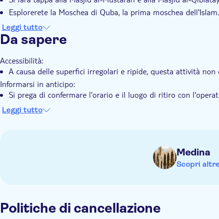
Esplorerete la Moschea di Quba, la prima moschea dell'Islam.
Si visiteranno le Sette Moschee legate alla Battaglia della Tri
Leggi tutto
Da sapere
Accessibilità:
A causa delle superfici irregolari e ripide, questa attività non
Informarsi in anticipo:
Si prega di confermare l'orario e il luogo di ritiro con l'opera
voucher dopo la prenotazione.
Leggi tutto
Durante il Santo Ramadan, l'orario di partenza del tour potre
Neonati 0-2 anni: gratis
Ricordate di portare con voi:
Medina
Un documento d'identità valido o una copia del passaporto
Scopri altr
Scarpe comode
Politiche di cancellazione