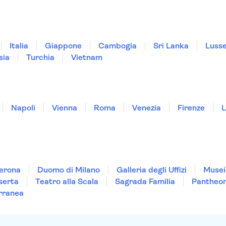
Italia
Giappone
Cambogia
Sri Lanka
Luss
sia
Turchia
Vietnam
Napoli
Vienna
Roma
Venezia
Firenze
L
Verona
Duomo di Milano
Galleria degli Uffizi
Musei
serta
Teatro alla Scala
Sagrada Familia
Pantheo
rranea