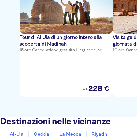
Tour di Al Ula di un giorno intero alla
Visita guid
scoperta di Madinah
giornata 
15 ore
·
Cancellazione gratuita
·
Lingue: en, ar
10 ore
·
Cance
228
€
Da:
Destinazioni nelle vicinanze
Al-Ula
Gedda
La Mecca
Riyadh