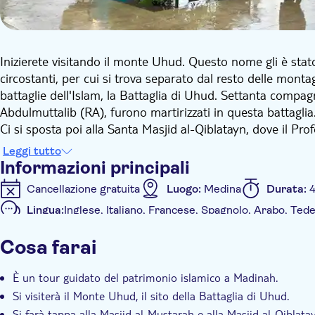
Inizierete visitando il monte Uhud. Questo nome gli è sta
circostanti, per cui si trova separato dal resto delle monta
battaglie dell'Islam, la Battaglia di Uhud. Settanta compagn
Abdulmuttalib (RA), furono martirizzati in questa battaglia
Ci si sposta poi alla Santa Masjid al-Qiblatayn, dove il P
Qibla da Al Quds a Makkah. Quindi, si visita la Santa Mo
Leggi tutto
risalente alla vita del Profeta; le sue prime pietre furono 
Informazioni principali
emigrazione da Makkah a Madinah). Se il tempo lo permette,
Cancellazione gratuita
Luogo:
Medina
Durata:
4
Si prosegue verso le Sette Moschee (al-Masajid as-Sab'a).
Lingua:
Inglese, Italiano, Francese, Spagnolo, Arabo, Ted
Monte Sela, dove parte della trincea fu scavata dai musu
Informazioni aggiuntive
quando i Quraish marciarono con le tribù nel quinto anno
Cosa farai
costruite sui siti noti delle truppe di stanza e sui luoghi d
Conferma istantanea
Visita guidata
Local touch
ogni moschea è legato alla conquista, ad eccezione della m
Servizio di pick-up dall'hotel
Trasporto incluso
È un tour guidato del patrimonio islamico a Madinah.
cupola (Qubba) del Profeta. Le moschee sono in fila da no
Si visiterà il Monte Uhud, il sito della Battaglia di Uhud.
Moschea di Abu Bakr, Moschea di Umer ibn Khattab, Mosche
Si farà tappa alla Masjid al-Mustarah e alla Masjid al-Qiblata