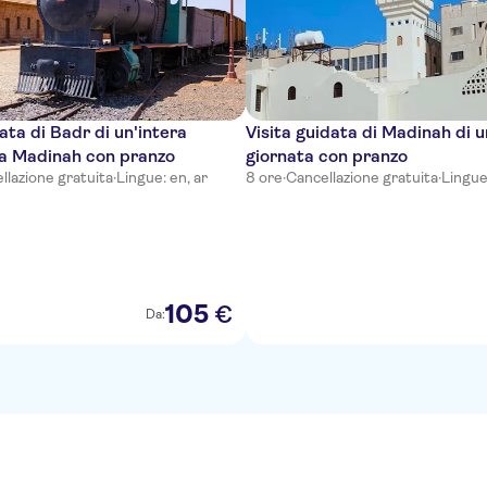
ata di Badr di un'intera
Visita guidata di Madinah di u
da Madinah con pranzo
giornata con pranzo
llazione gratuita
·
Lingue: en, ar
8 ore
·
Cancellazione gratuita
·
Lingue:
105
€
Da: