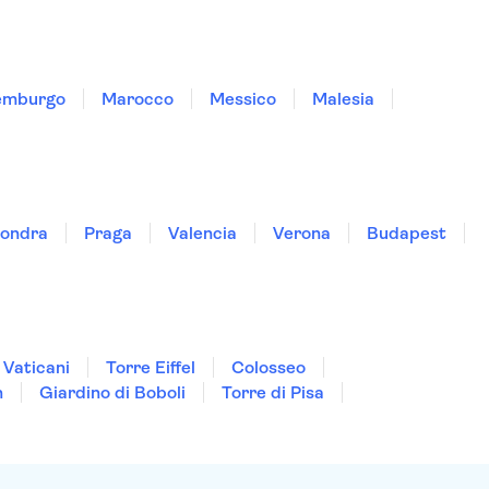
emburgo
Marocco
Messico
Malesia
ondra
Praga
Valencia
Verona
Budapest
 Vaticani
Torre Eiffel
Colosseo
n
Giardino di Boboli
Torre di Pisa