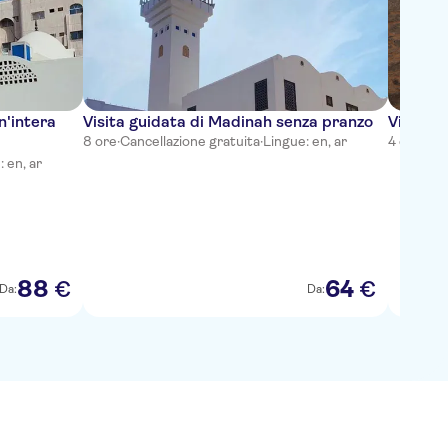
n'intera
Visita guidata di Madinah senza pranzo
Visita g
8 ore
·
Cancellazione gratuita
·
Lingue: en, ar
4 ore
·
Can
 en, ar
88
64
€
€
Da:
Da: