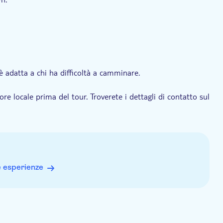
ncea
 è adatta a chi ha difficoltà a camminare.
tore locale prima del tour. Troverete i dettagli di contatto sul
bbe subire variazioni.
e esperienze