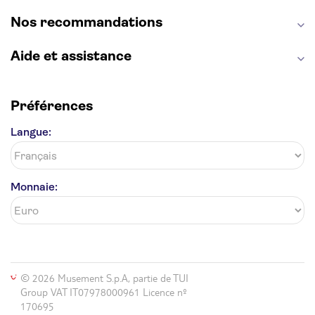
Nos recommandations
Aide et assistance
Préférences
Langue:
Monnaie:
© 2026 Musement S.p.A, partie de TUI
Group VAT IT07978000961 Licence nº
170695