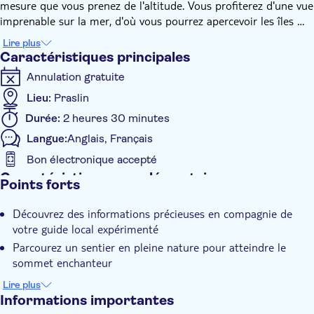
mesure que vous prenez de l'altitude. Vous profiterez d'une vue
imprenable sur la mer, d'où vous pourrez apercevoir les îles de
Cousine et de Silhouette, ainsi que la côte nord-est des îles de
Lire plus
Saint-Pierre et de Chauve-Souris. Suivez ce magnifique sentier
Caractéristiques principales
et admirez les espèces végétales indigènes et les oiseaux
Annulation gratuite
endémiques tels que les perroquets noirs, les bulbuls et les
pigeons bleus. Une fois que vous aurez parcouru les 180
Lieu:
Praslin
derniers mètres du sentier, vous serez plongé dans une forêt
Durée:
2 heures 30 minutes
de palmiers endémiques où vous atteindrez enfin le sommet
Langue:
Anglais, Français
du Glacis Noir.
Bon électronique accepté
Caractéristiques supplémentaires
Points forts
Confirmation instantanée
Découvrez des informations précieuses en compagnie de
Visite guidée
votre guide local expérimenté
Excursion privée
Parcourez un sentier en pleine nature pour atteindre le
Bon numérique
sommet enchanteur
Admirez de magnifiques vues panoramiques sur Praslin et
Pick-up à l'hôtel
Lire plus
La Digue
Informations importantes