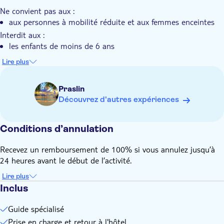
Ne convient pas aux :
aux personnes à mobilité réduite et aux femmes enceintes
Interdit aux :
les enfants de moins de 6 ans
Frais supplémentaires à régler sur place :
Lire plus
le prix d'entrée au parc de 100 SCR par personne n'est pas
inclus et doit être réglé en ligne avant la visite via le lien
Praslin
fourni dans le bon
Découvrez d'autres expériences
À savoir à l'avance :
le prix s'entend par groupe privé de 2 participants
Conditions d’annulation
veuillez confirmer l'heure et le lieu de prise en charge
(service réservé aux clients séjournant sur l'île de Praslin).
Recevez un remboursement de 100% si vous annulez jusqu’à
Coordonnées disponibles dans le bon d'information que
24 heures avant le début de l’activité.
vous recevrez après la réservation)
N'oubliez pas d'apporter :
Lire plus
un t-shirt et un short, ainsi que des chaussures de marche
Inclus
confortables
Guide spécialisé
il est également recommandé d'emporter une casquette, un
appareil photo, un produit anti-moustiques, une bouteille
Prise en charge et retour à l'hôtel