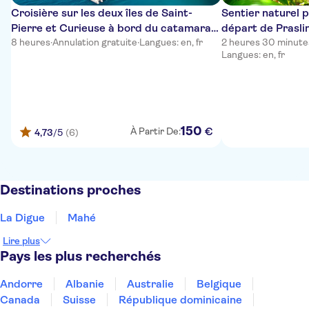
Croisière sur les deux îles de Saint-
Sentier naturel p
Pierre et Curieuse à bord du catamaran
départ de Prasli
Oplezir
8 heures
·
Annulation gratuite
·
Langues: en, fr
2 heures 30 minute
Langues: en, fr
150
€
À Partir De:
4,73
/5
(6)
Destinations proches
La Digue
Mahé
Lire plus
Pays les plus recherchés
Andorre
Albanie
Australie
Belgique
Canada
Suisse
République dominicaine