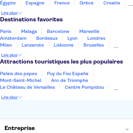
Égypte
Espagne
France
Grèce
Croatie
Irlande
Islande
Italie
Maroc
Malaisie
Lire plus
Thaïlande
Tunisie
Turquie
Destinations favorites
Paris
Malaga
Barcelone
Marseille
Amsterdam
Bordeaux
Lyon
Londres
Milan
Lanzarote
Lisbonne
Bruxelles
Prague
Nice
Marrakech
Budapest
Lire plus
Dubai
Copenhague
Minorque
Montpellier
Attractions touristiques les plus populaires
Palais des papes
Puy du Fou España
Mont-Saint-Michel
Arc de Triomphe
Le Château de Versailles
Centre Pompidou
Palais des Doges
Tour Eiffel
Colisée
Lire plus
La Chapelle Sixtine
Musée du Louvre
La Sagrada Familia
Musée d'Orsay
Statue de la Liberté
Tour de Pise
Cathédrale Notre Dame
Montmartre
Giverny
Entreprise
Opéra Garnier
Alhambra