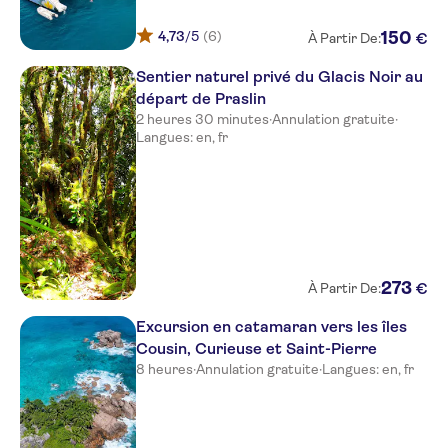
4,73
/5
(6)
150
€
À Partir De:
Sentier naturel privé du Glacis Noir au
départ de Praslin
2 heures 30 minutes
·
Annulation gratuite
·
Langues: en, fr
273
€
À Partir De:
Excursion en catamaran vers les îles
Cousin, Curieuse et Saint-Pierre
8 heures
·
Annulation gratuite
·
Langues: en, fr