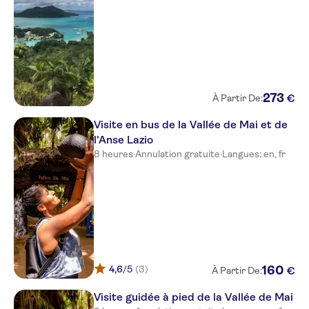
273
€
À Partir De:
Visite en bus de la Vallée de Mai et de
l'Anse Lazio
8 heures
·
Annulation gratuite
·
Langues: en, fr
4,6
/5
(3)
160
€
À Partir De:
Visite guidée à pied de la Vallée de Mai