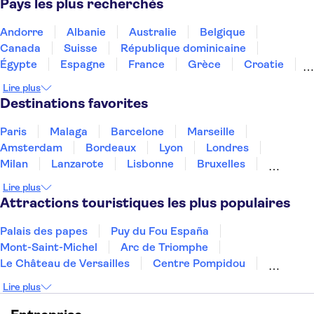
Pays les plus recherchés
Andorre
Albanie
Australie
Belgique
Canada
Suisse
République dominicaine
Égypte
Espagne
France
Grèce
Croatie
Irlande
Islande
Italie
Maroc
Malaisie
Lire plus
Thaïlande
Tunisie
Turquie
Destinations favorites
Paris
Malaga
Barcelone
Marseille
Amsterdam
Bordeaux
Lyon
Londres
Milan
Lanzarote
Lisbonne
Bruxelles
Prague
Nice
Marrakech
Budapest
Lire plus
Dubai
Copenhague
Minorque
Montpellier
Attractions touristiques les plus populaires
Palais des papes
Puy du Fou España
Mont-Saint-Michel
Arc de Triomphe
Le Château de Versailles
Centre Pompidou
Palais des Doges
Tour Eiffel
Colisée
Lire plus
La Chapelle Sixtine
Musée du Louvre
La Sagrada Familia
Musée d'Orsay