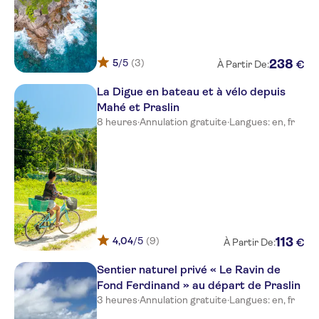
5
/5
(3)
238
€
À Partir De:
La Digue en bateau et à vélo depuis
Mahé et Praslin
8 heures
·
Annulation gratuite
·
Langues: en, fr
4,04
/5
(9)
113
€
À Partir De:
Sentier naturel privé « Le Ravin de
Fond Ferdinand » au départ de Praslin
3 heures
·
Annulation gratuite
·
Langues: en, fr