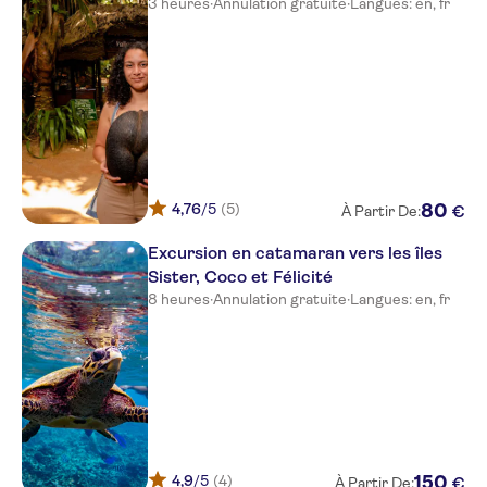
3 heures
·
Annulation gratuite
·
Langues: en, fr
4,76
/5
(5)
80
€
À Partir De:
Excursion en catamaran vers les îles
Sister, Coco et Félicité
8 heures
·
Annulation gratuite
·
Langues: en, fr
4,9
/5
(4)
150
€
À Partir De: