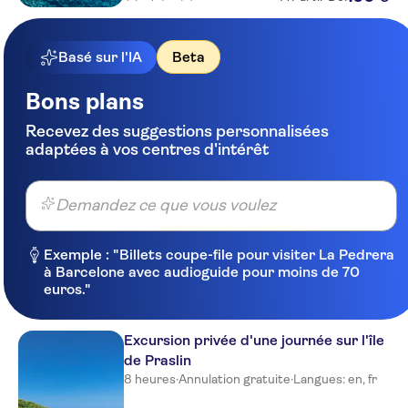
Basé sur l'IA
Beta
Bons plans
Recevez des suggestions personnalisées
adaptées à vos centres d'intérêt
Demandez ce que vous voulez
Exemple : "Billets coupe-file pour visiter La Pedrera
à Barcelone avec audioguide pour moins de 70
euros."
Excursion privée d'une journée sur l'île
de Praslin
8 heures
·
Annulation gratuite
·
Langues: en, fr