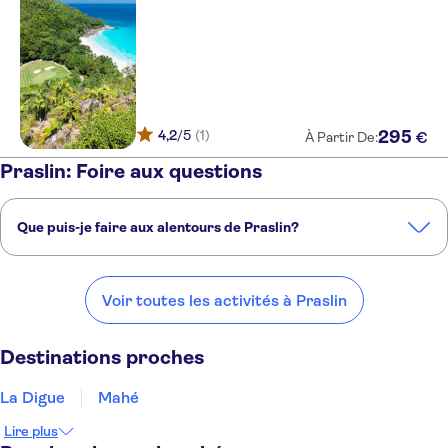
4,2
/5
(1)
295
€
À Partir De:
Praslin: Foire aux questions
Que puis-je faire aux alentours de Praslin?
Voici quelques-uns de nos endroits préférés à visiter près de Praslin:
La Digue
Mahé
Île Maurice
Mombasa
Zanzibar
Voir toutes les activités à Praslin
Destinations proches
La Digue
Mahé
Lire plus