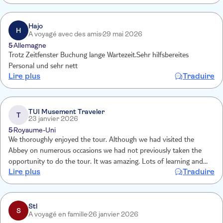
ticket ist in London Standard! Kinder sind hier inklusive!
Hajo
H
A voyagé avec des amis
29 mai 2026
5
Allemagne
Trotz Zeitfenster Buchung lange Wartezeit.Sehr hilfsbereites
Personal und sehr nett
Lire plus
Traduire
TUI Musement Traveler
T
23 janvier 2026
5
Royaume-Uni
We thoroughly enjoyed the tour. Although we had visited the
Abbey on numerous occasions we had not previously taken the
opportunity to do the tour. It was amazing. Lots of learning and
Lire plus
Traduire
memories of history and the impact of the many lives on our
society, civilisation The service was such a bonus
Stl
S
A voyagé en famille
26 janvier 2026