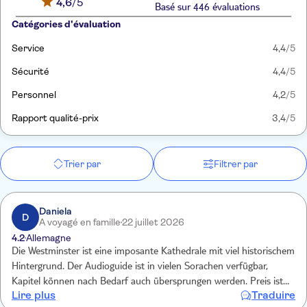
4,6
/5
Basé sur 446 évaluations
Catégories d'évaluation
Service
4,4
/5
Sécurité
4,4
/5
Personnel
4,2
/5
Rapport qualité-prix
3,4
/5
Trier par
Filtrer par
Daniela
D
A voyagé en famille
22 juillet 2026
4.2
Allemagne
Die Westminster ist eine imposante Kathedrale mit viel historischem
Hintergrund. Der Audioguide ist in vielen Sorachen verfügbar,
Kapitel können nach Bedarf auch übersprungen werden. Preis ist
Lire plus
Traduire
über tui bei allen Erlebnissen in London günstiger als vor Ort. E-