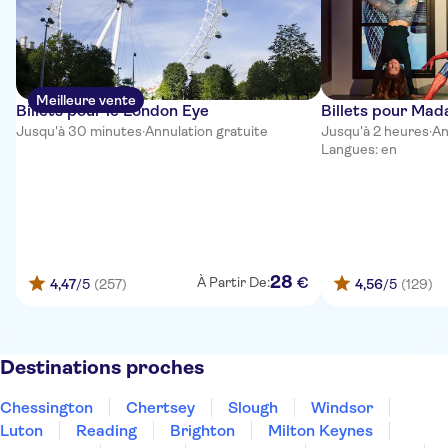
Meilleure vente
Billets pour le London Eye
Billets pour Ma
Jusqu'à 30 minutes
·
Annulation gratuite
Jusqu'à 2 heures
·
An
Langues: en
28
€
À Partir De:
4,47
/5
(257)
4,56
/5
(129)
Destinations proches
Chessington
Chertsey
Slough
Windsor
Luton
Reading
Brighton
Milton Keynes