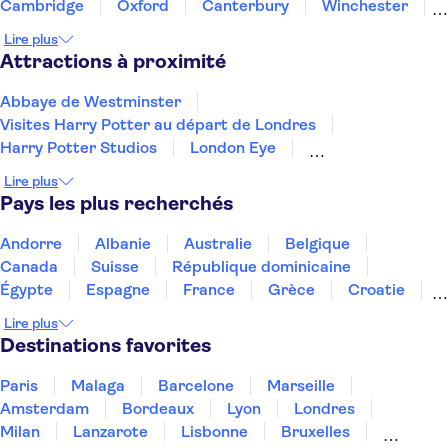
Cambridge
Oxford
Canterbury
Winchester
Northampton
Portsmouth
Southampton
Lire plus
Attractions à proximité
Abbaye de Westminster
Visites Harry Potter au départ de Londres
Harry Potter Studios
London Eye
Le Tower Bridge
La Tamise
The Shard
Lire plus
Stonehenge
West End de Londres
Pays les plus recherchés
Tour de Londres
Les Beatles
Old Town Édimbourg
Andorre
Albanie
Australie
Belgique
L'expérience du whisky écossais Scotch
Canada
Suisse
République dominicaine
Madame Tussauds de Londres
Brighton i360
Égypte
Espagne
France
Grèce
Croatie
Irlande
Islande
Italie
Maroc
Malaisie
Lire plus
Thaïlande
Tunisie
Turquie
Destinations favorites
Paris
Malaga
Barcelone
Marseille
Amsterdam
Bordeaux
Lyon
Londres
Milan
Lanzarote
Lisbonne
Bruxelles