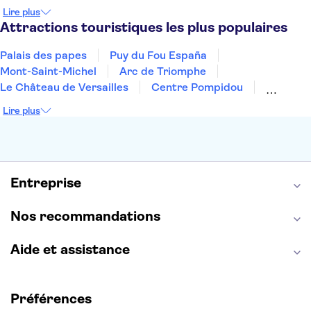
Prague
Nice
Marrakech
Budapest
Lire plus
Dubai
Copenhague
Minorque
Montpellier
Attractions touristiques les plus populaires
Palais des papes
Puy du Fou España
Mont-Saint-Michel
Arc de Triomphe
Le Château de Versailles
Centre Pompidou
Palais des Doges
Tour Eiffel
Colisée
Lire plus
La Chapelle Sixtine
Musée du Louvre
La Sagrada Familia
Musée d'Orsay
Statue de la Liberté
Tour de Pise
Cathédrale Notre Dame
Montmartre
Giverny
Entreprise
Opéra Garnier
Alhambra
Nos recommandations
Aide et assistance
Préférences