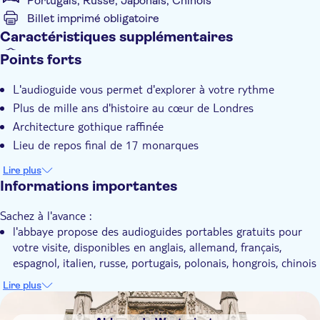
Portugais, Russe, Japonais, Chinois
Billet imprimé obligatoire
Caractéristiques supplémentaires
Confirmation instantanée
Points forts
Audioguide inclus
L'audioguide vous permet d'explorer à votre rythme
Plus de mille ans d'histoire au cœur de Londres
Architecture gothique raffinée
Lieu de repos final de 17 monarques
Lire plus
Informations importantes
Sachez à l'avance :
l'abbaye propose des audioguides portables gratuits pour
votre visite, disponibles en anglais, allemand, français,
espagnol, italien, russe, portugais, polonais, hongrois, chinois
mandarin et japonais
Lire plus
L'abbaye de Westminster est une église entièrement ouverte
DSA1Abbaye de Westminster
au public et sujette à des fermetures à court terme. Veuillez