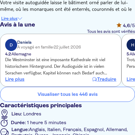
Votre visite autoguidée laisse le bâtiment orné parler de lui-
même, où les monarques ont été enterrés, couronnés et où le
prince William a épousé Kate Middleton en 2011.
Lire plus
Les sites touristiques comprennent le Poet's Corner, le lieu de
Avis à la une
4,6
/5
repos de Geoffrey Chaucer et de Charles Dickens, la tristement
Tous les avis sont vérifiés
célèbre chaise de couronnement sur laquelle chaque monarque
depuis 1308 a été couronné et les pierres commémoratives et
Daniela
D
H
A voyagé en famille
22 juillet 2026
les bustes de William Shakespeare et de Robert Burns.
4.2
Allemagne
5
Al
Die Westminster ist eine imposante Kathedrale mit viel
Trot
historischem Hintergrund. Der Audioguide ist in vielen
Pers
Sorachen verfügbar, Kapitel können nach Bedarf auch
Lire plus
Traduire
Lir
übersprungen werden. Preis ist über tui bei allen Erlebnissen
in London günstiger als vor Ort. E-ticket ist in London
Standard! Kinder sind hier inklusive!
Visualiser tous les 446 avis
Caractéristiques principales
Lieu:
Londres
Durée:
1 heure 5 minutes
Langue:
Anglais, Italien, Français, Espagnol, Allemand,