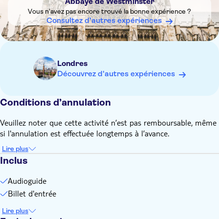
Abbaye de Westminster
vérifier les horaires d'ouverture avant votre déplacement.
Vous n'avez pas encore trouvé la bonne expérience ?
Une fouille de sécurité est effectuée à l'entrée de tous les
Consultez d'autres expériences
visiteurs. Par conséquent, les files d'attente à l'entrée de
l'abbaye peuvent être plus longues en haute saison,
notamment en juillet et août.
il n'y a pas d'audioguides disponibles le mercredi à partir de
Londres
16h30
Découvrez d'autres expériences
Conditions d’annulation
Veuillez noter que cette activité n’est pas remboursable, même
si l'annulation est effectuée longtemps à l’avance.
Lire plus
Inclus
Audioguide
Billet d'entrée
Lire plus