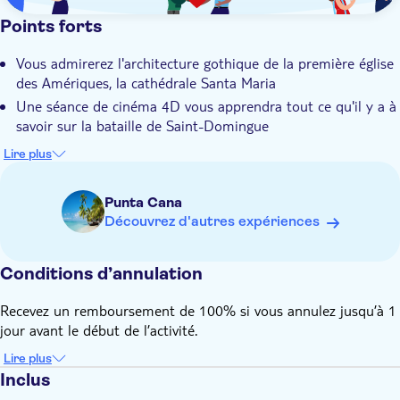
Points forts
Vous admirerez l'architecture gothique de la première église
des Amériques, la cathédrale Santa Maria
Une séance de cinéma 4D vous apprendra tout ce qu'il y a à
savoir sur la bataille de Saint-Domingue
Un petit train touristique vous emmène à travers la zone
Lire plus
coloniale et une visite de l'Alcazar de Colon est incluse
Vous dégusterez un repas traditionnel dominicain le midi
Punta Cana
dans un restaurant familial situé dans un bâtiment du 16ᵉ
Découvrez d'autres expériences
siècle
L'excursion comprend un guide local expert et un véhicule
Conditions d’annulation
privé pour que vous puissiez planifier la journée selon vos
envies
Recevez un remboursement de 100% si vous annulez jusqu’à 1
jour avant le début de l’activité.
Lire plus
Inclus