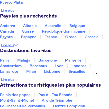
Puerto Plata
Lire plus
Pays les plus recherchés
Andorre
Albanie
Australie
Belgique
Canada
Suisse
République dominicaine
Égypte
Espagne
France
Grèce
Croatie
Irlande
Islande
Italie
Maroc
Malaisie
Lire plus
Thaïlande
Tunisie
Turquie
Destinations favorites
Paris
Malaga
Barcelone
Marseille
Amsterdam
Bordeaux
Lyon
Londres
Lanzarote
Milan
Lisbonne
Bruxelles
Prague
Nice
Budapest
Marrakech
Lire plus
Dubai
Minorque
Copenhague
Montpellier
Attractions touristiques les plus populaires
Palais des papes
Puy du Fou España
Mont-Saint-Michel
Arc de Triomphe
Le Château de Versailles
Centre Pompidou