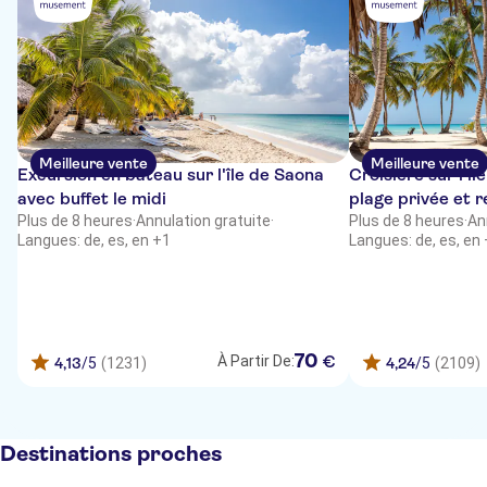
Meilleure vente
Meilleure vente
Excursion en bateau sur l'île de Saona
Croisière sur l'î
avec buffet le midi
plage privée et 
Plus de 8 heures
·
Annulation gratuite
·
Plus de 8 heures
·
An
Langues: de, es, en +1
Langues: de, es, en
70
€
À Partir De:
4,13
/5
(1231)
4,24
/5
(2109)
Destinations proches