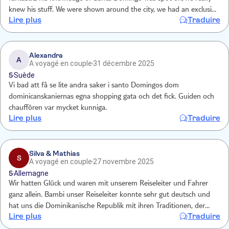
knew his stuff. We were shown around the city, we had an exclusive
Lire plus
Traduire
meal, train trip and 4d cinema experience. We would throughly
recommend this trip to everyone, it’s not cheap, but on our minds
well worth it.
Alexandra
A
A voyagé en couple
31 décembre 2025
5
Suède
Vi bad att få se lite andra saker i santo Domingos dom
dominicanskaniernas egna shopping gata och det fick. Guiden och
chauffören var mycket kunniga.
Lire plus
Traduire
Silva & Mathias
S
A voyagé en couple
27 novembre 2025
5
Allemagne
Wir hatten Glück und waren mit unserem Reiseleiter und Fahrer
ganz allein. Bambi unser Reiseleiter konnte sehr gut deutsch und
hat uns die Dominikanische Republik mit ihren Traditionen, der
Lire plus
Traduire
Kultur und Geschichte super nah gebracht. Der Ausflug lohnt sich!