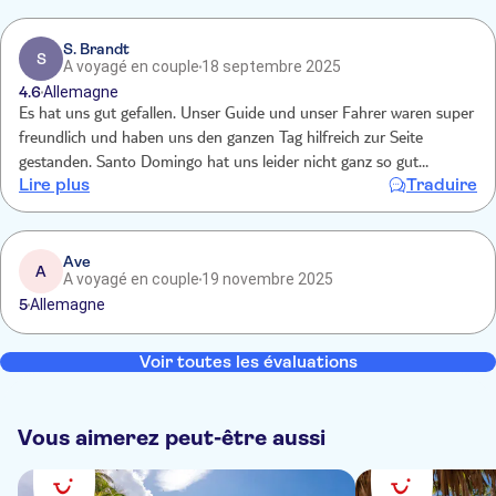
Und wer Glück hat bekommt Bambi als Reiseleiter und Gustavo als
Fahrer!!!
S. Brandt
S
A voyagé en couple
18 septembre 2025
4.6
Allemagne
Es hat uns gut gefallen. Unser Guide und unser Fahrer waren super
freundlich und haben uns den ganzen Tag hilfreich zur Seite
gestanden. Santo Domingo hat uns leider nicht ganz so gut
Lire plus
Traduire
gefallen, da man hier sehr deutlich die Armut des Landes anhand
der Gebäudefassaden und dem Müll an den Straßen sehen konnte.
Aber die Menschen sind trotzdem mega freundlich und gut gelaunt.
Ave
A
A voyagé en couple
19 novembre 2025
5
Allemagne
Voir toutes les évaluations
Vous aimerez peut-être aussi