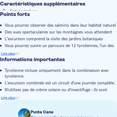
Caractéristiques supplémentaires
Monkeyland avec tour en buggy et tyrolienne (aventure triple)
Entrée incluse
Points forts
Visite guidée
Vous pourrez observer des saïmiris dans leur habitat naturel
Confirmation instantanée
Des vues spectaculaires sur les montagnes vous attendent
Bon numérique
L'excursion comprend la visite des jardins botaniques
Pick-up à l'hôtel
Vous pourrez suivre un parcours de 12 tyroliennes, l'un des
plus longs des Caraïbes
Lire plus
Informations importantes
Tyrolienne incluse uniquement dans la combinaison avec
tyrolienne.
L'excursion combinée est un circuit d'une journée complète.
N'utilisez pas de crème solaire ou d'insectifuge : ils sont
nocifs pour les singes.
Lire plus
Ne convient pas aux femmes enceintes ou aux personnes
souffrant de problèmes de dos
Punta Cana
Ne convient pas aux personnes souffrant de problèmes