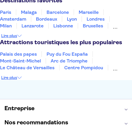
Destinations favorites
Paris
Malaga
Barcelone
Marseille
Amsterdam
Bordeaux
Lyon
Londres
Milan
Lanzarote
Lisbonne
Bruxelles
Prague
Nice
Marrakech
Budapest
Lire plus
Dubai
Copenhague
Minorque
Montpellier
Attractions touristiques les plus populaires
Palais des papes
Puy du Fou España
Mont-Saint-Michel
Arc de Triomphe
Le Château de Versailles
Centre Pompidou
Palais des Doges
Tour Eiffel
Colisée
Lire plus
La Chapelle Sixtine
Musée du Louvre
La Sagrada Familia
Musée d'Orsay
Statue de la Liberté
Tour de Pise
Cathédrale Notre Dame
Montmartre
Giverny
Entreprise
Opéra Garnier
Alhambra
Nos recommandations