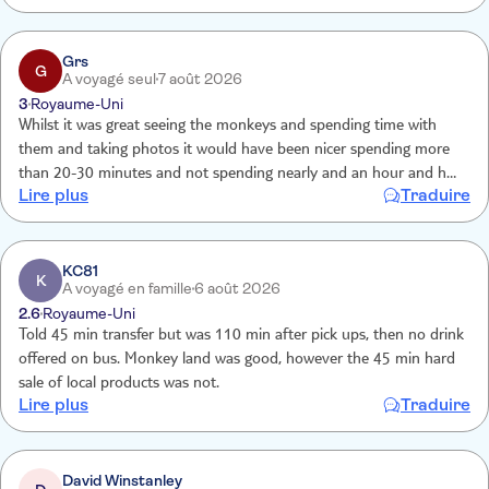
a juste eu deux nourrissages des singes avec photos du guide bien
entendus payantes. Il n'était pas satisfait lorsque nous les prenions
nous même. On a eu une séance sur le café et le cacao que nous
Grs
G
A voyagé seul
7 août 2026
n'avions pas demandé. ??
3
Royaume-Uni
Whilst it was great seeing the monkeys and spending time with
them and taking photos it would have been nicer spending more
than 20-30 minutes and not spending nearly and an hour and half
Lire plus
Traduire
listening to someone tell me how they make coffee and coconut oil
this wasn't explained to me when I booked basically I wanted to
spend the afternoon with monkeys very disappointed and I do feel
like I wasted my money as if the true nature of the excursion was
KC81
K
A voyagé en famille
6 août 2026
explained to me then I wouldn't have booked it
2.6
Royaume-Uni
Told 45 min transfer but was 110 min after pick ups, then no drink
offered on bus. Monkey land was good, however the 45 min hard
sale of local products was not.
Lire plus
Traduire
David Winstanley