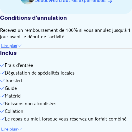
Découvrez d'autres expériences
cardiaques ou respiratoires.
Les enfants doivent être accompagnés d'un adulte de plus
Conditions d’annulation
de 18 ans à tout moment
Veuillez noter que tous les horaires sont approximatifs et
Recevez un remboursement de 100% si vous annulez jusqu’à 1
sujets à changement
jour avant le début de l’activité.
Apportez des chaussures appropriées
Lire plus
Inclus
Frais d'entrée
Dégustation de spécialités locales
Transfert
Guide
Matériel
Boissons non alcoolisées
Collation
Le repas du midi, lorsque vous réservez un forfait combiné
Lire plus