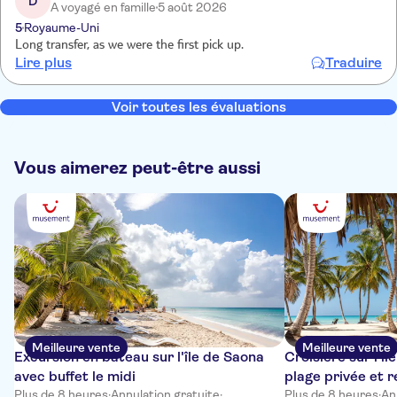
D
A voyagé en famille
5 août 2026
5
Royaume-Uni
Long transfer, as we were the first pick up.
Lire plus
Traduire
Voir toutes les évaluations
Vous aimerez peut-être aussi
Meilleure vente
Meilleure vente
Excursion en bateau sur l'île de Saona
Croisière sur l'î
avec buffet le midi
plage privée et 
Plus de 8 heures
·
Annulation gratuite
·
Plus de 8 heures
·
An