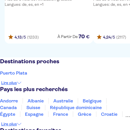
Langues: de, es, en +1
Langues: de, es, en 
70
€
À Partir De:
4,13
/5
(1233)
4,24
/5
(2117)
Destinations proches
Puerto Plata
Lire plus
Pays les plus recherchés
Andorre
Albanie
Australie
Belgique
Canada
Suisse
République dominicaine
Égypte
Espagne
France
Grèce
Croatie
Irlande
Islande
Italie
Maroc
Malaisie
Lire plus
Thaïlande
Tunisie
Turquie