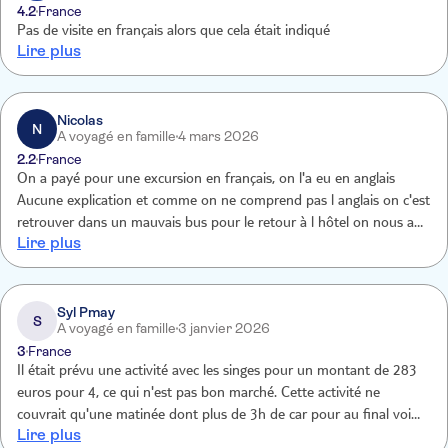
4.2
France
Pas de visite en français alors que cela était indiqué
Lire plus
Nicolas
N
A voyagé en famille
4 mars 2026
2.2
France
On a payé pour une excursion en français, on l'a eu en anglais
Aucune explication et comme on ne comprend pas l anglais on c'est
retrouver dans un mauvais bus pour le retour à l hôtel on nous a
Lire plus
laissé sur le bord de la route pour reprendre un bus après . Il y a
juste les 45 min avec les singes qui était bien . On devait avoir des
boissons soft on a rien eu C'est la première fois que je ne suis pas
satisfait des excursions avec TUI pourtant a chaque voyage on
Syl Pmay
S
A voyagé en famille
3 janvier 2026
prend TUI
3
France
Il était prévu une activité avec les singes pour un montant de 283
euros pour 4, ce qui n'est pas bon marché. Cette activité ne
couvrait qu'une matinée dont plus de 3h de car pour au final voir
Lire plus
des singes 45 minutes avec un guide ne parlant pas le français. Il y