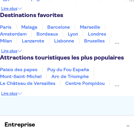
Irlande
Islande
Italie
Maroc
Malaisie
Lire plus
Thaïlande
Tunisie
Turquie
Destinations favorites
Paris
Malaga
Barcelone
Marseille
Amsterdam
Bordeaux
Lyon
Londres
Milan
Lanzarote
Lisbonne
Bruxelles
Prague
Nice
Marrakech
Budapest
Lire plus
Dubai
Copenhague
Minorque
Montpellier
Attractions touristiques les plus populaires
Palais des papes
Puy du Fou España
Mont-Saint-Michel
Arc de Triomphe
Le Château de Versailles
Centre Pompidou
Palais des Doges
Tour Eiffel
Colisée
Lire plus
La Chapelle Sixtine
Musée du Louvre
La Sagrada Familia
Musée d'Orsay
Statue de la Liberté
Tour de Pise
Cathédrale Notre Dame
Montmartre
Giverny
Entreprise
Opéra Garnier
Alhambra