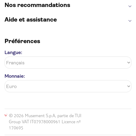
Nos recommandations
Aide et assistance
Préférences
Langue:
Monnaie:
© 2026 Musement S.p.A, partie de TUI
Group VAT IT07978000961 Licence nº
170695