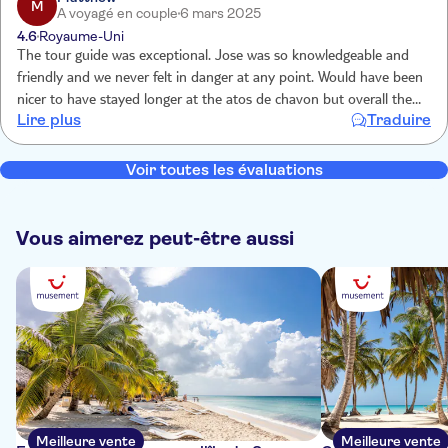
M
A voyagé en couple
6 mars 2025
4.6
Royaume-Uni
The tour guide was exceptional. Jose was so knowledgeable and
friendly and we never felt in danger at any point. Would have been
nicer to have stayed longer at the atos de chavon but overall the
Lire plus
Traduire
tour was excellent alum for money and highly enjoyable
Voir toutes les évaluations
Vous aimerez peut-être aussi
Meilleure vente
Meilleure vente