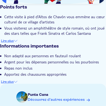
Points forts
Cette visite à pied d'Altos de Chavón vous emmène au cœur
culturel de ce village d'artistes
Vous visiterez un amphithéâtre de style romain, où ont joué
des stars telles que Frank Sinatra et Carlos Santana
Vous pouvez faire les boutiques et acheter de l'artisanat
Lire plus
local à l'église Saint-Stanislas et au musée d'art
Informations importantes
Vous aurez du temps libre pour flâner dans ce village
Non adapté aux personnes en fauteuil roulant
presque méditerranéen, au milieu de ses cafés et ses
magasins d'artisanat
Argent pour les dépenses personnelles ou les pourboires
Votre guide expert local dirigera un petit groupe de 16
Repas non inclus
personnes maximum lors de cette visite à pied
Apportez des chaussures appropriées
Veuillez noter que tous les horaires sont approximatifs et
Lire plus
sujets à changement
Punta Cana
Découvrez d'autres expériences