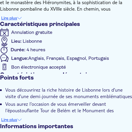
et le monastère des Hiéronymites, à la sophistication de la
Lisbonne pombaline du XVIIIe siècle. En chemin, vous
traverserez le charmant Chiado, un quartier historique
Lire plus
débordant de culture, avec ses cafés emblématiques et ses
Caractéristiques principales
librairies anciennes.
Annulation gratuite
La visite se termine sur la magnifique place Praça do Comércio,
surplombant le Tage.
Lieu:
Lisbonne
Durée:
4 heures
Langue:
Anglais, Français, Espagnol, Portugais
Bon électronique accepté
Caractéristiques supplémentaires
Points forts
Confirmation instantanée
Vous découvrirez la riche histoire de Lisbonne lors d'une
Visite guidée
visite d'une demi-journée de ses monuments emblématiques
Groupe réduit
Vous aurez l'occasion de vous émerveiller devant
Bon numérique
l'époustouflante Tour de Belém et le Monument des
Découvertes.
Transport inclus
Lire plus
Vous verrez le monastère des Hiéronymites, classé au
Informations importantes
patrimoine mondial de l'UNESCO.