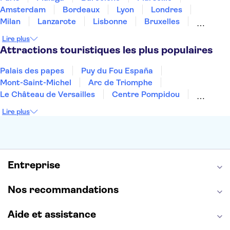
Amsterdam
Bordeaux
Lyon
Londres
Milan
Lanzarote
Lisbonne
Bruxelles
Prague
Nice
Marrakech
Budapest
Lire plus
Dubai
Copenhague
Minorque
Montpellier
Attractions touristiques les plus populaires
Palais des papes
Puy du Fou España
Mont-Saint-Michel
Arc de Triomphe
Le Château de Versailles
Centre Pompidou
Palais des Doges
Tour Eiffel
Colisée
Lire plus
La Chapelle Sixtine
Musée du Louvre
La Sagrada Familia
Musée d'Orsay
Statue de la Liberté
Tour de Pise
Cathédrale Notre Dame
Montmartre
Giverny
Entreprise
Opéra Garnier
Alhambra
Nos recommandations
Aide et assistance