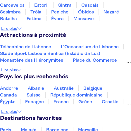
Carcavelos
Estoril
Sintra
Cascais
Sesimbra
Tróia
Peniche
Óbidos
Nazaré
Batalha
Fatima
Évora
Monsaraz
Carrapateira
Coimbra
Lire plus
Attractions à proximité
Télécabine de Lisbonne
L'Oceanarium de Lisbonne
Stade Sport Lisboa e Benfica (Estádio da Luz)
Monastère des Hiéronymites
Place du Commerce
Musée national des carrosses
Lire plus
Arc de triomphe de la rue Augusta
Pays les plus recherchés
Calouste Gulbenkian Museum
Zoo de Lisbonne
Spectacles de fado
Peneda-Geres National Park
Andorre
Albanie
Australie
Belgique
Tour de Belém
Ria Formosa
WOW Porto
Canada
Suisse
République dominicaine
Spectacle de fado à Porto
Égypte
Espagne
France
Grèce
Croatie
Irlande
Islande
Italie
Maroc
Malaisie
Lire plus
Thaïlande
Tunisie
Turquie
Destinations favorites
Paris
Malaga
Barcelone
Marseille