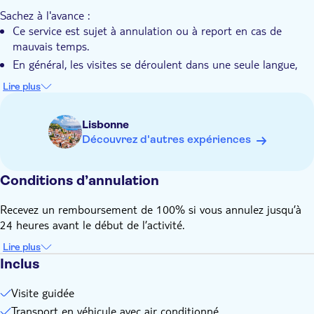
Sachez à l'avance :
Une visite du quartier animé et historique du Chiado, avec
Ce service est sujet à annulation ou à report en cas de
ses bâtiments emblématiques, est incluse.
mauvais temps.
Votre visite comprend des vues panoramiques sur les places
En général, les visites se déroulent dans une seule langue,
et avenues emblématiques de Lisbonne
mais il existe des cas où une ou plusieurs langues
Lire plus
supplémentaires peuvent être utilisées.
La durée de la visite est une estimation, sous réserve du
Lisbonne
trafic local et des horaires de visite
Découvrez d'autres expériences
Les services inclus dans le circuit sont soumis à la
disponibilité de tiers et peuvent changer sans préavis.
Conditions d’annulation
L'itinéraire peut être sujet à des modifications sans préavis
en raison de circonstances ou d'événements locaux
Recevez un remboursement de 100% si vous annulez jusqu’à
24 heures avant le début de l’activité.
Lire plus
Inclus
Visite guidée
Transport en véhicule avec air conditionné