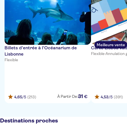
Meilleure vente
Billets d'entrée à l'Océanarium de
Carte Lisboa vala
Lisbonne
Flexible
·
Annulation 
Flexible
31
€
À Partir De:
4,65
/5
(213)
4,53
/5
(391)
Destinations proches