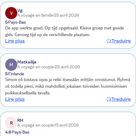
Vg
V
A voyagé en famille
25 avril 2026
5
Pays-Bas
De app werkte goed. Op tijd opgehaald. Kleine groep met goede
gids. Genoeg tijd op de verschillende plaatsen.
Lire plus
Traduire
Matkailija
M
A voyagé en couple
23 avril 2026
5
Finlande
Simon oli loistava opas ja retki itsessään erittäin onnistunut. Ryhmä
oli todella pieni, mikä mahdollisti jokaisen toiveiden huomioimisen
poikkeuksellisella tavalla.
Lire plus
Traduire
RH
R
A voyagé en couple
15 avril 2026
4.6
Pays-Bas