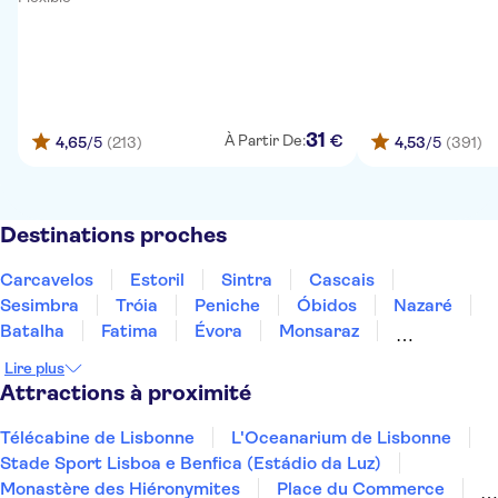
31
€
À Partir De:
4,65
/5
(213)
4,53
/5
(391)
Destinations proches
Carcavelos
Estoril
Sintra
Cascais
Sesimbra
Tróia
Peniche
Óbidos
Nazaré
Batalha
Fatima
Évora
Monsaraz
Carrapateira
Coimbra
Lire plus
Attractions à proximité
Télécabine de Lisbonne
L'Oceanarium de Lisbonne
Stade Sport Lisboa e Benfica (Estádio da Luz)
Monastère des Hiéronymites
Place du Commerce