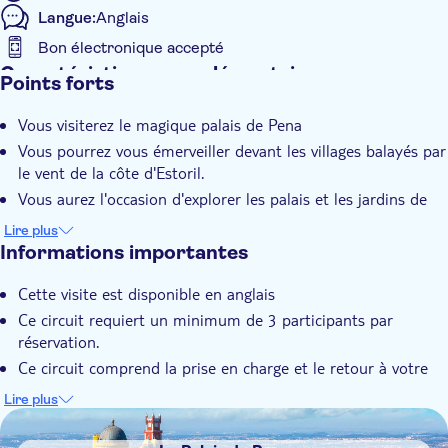
Langue:
Anglais
fleuve Tage, sur le chemin du retour vers Lisbonne. En chemin,
arrêtez-vous au village de pêcheurs de Cascais, devenu un lieu
Bon électronique accepté
de villégiature, un refuge pour les rois en exil et un centre
Caractéristiques supplémentaires
Points forts
d'espionnage pendant la Seconde Guerre mondiale. Écoutez
Confirmation instantanée
votre guide vous expliquer comment cette petite ville côtière a
Vous visiterez le magique palais de Pena
contribué à façonner l'histoire du 20e siècle.
Visite en petit groupe
Vous pourrez vous émerveiller devant les villages balayés par
Pick-up à l'hôtel
le vent de la côte d'Estoril.
Transport inclus
Vous aurez l'occasion d'explorer les palais et les jardins de
conte de fées de Sintra.
Lire plus
Vous vous rendrez au point le plus à l'ouest de l'Europe
Informations importantes
continentale, Cabo da Roca.
Cette visite est disponible en anglais
Ce circuit requiert un minimum de 3 participants par
réservation.
Ce circuit comprend la prise en charge et le retour à votre
hôtel à Lisbonne. Vous pourrez fournir l'adresse de votre
Lire plus
hôtel au moment du départ.
DSA1Le Palais de Pena