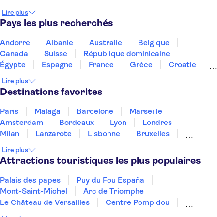
Musée national des carrosses
Lire plus
Arc de triomphe de la rue Augusta
Pays les plus recherchés
Calouste Gulbenkian Museum
Zoo de Lisbonne
Spectacles de fado
Peneda-Geres National Park
Andorre
Albanie
Australie
Belgique
Tour de Belém
Ria Formosa
WOW Porto
Canada
Suisse
République dominicaine
Spectacle de fado à Porto
Égypte
Espagne
France
Grèce
Croatie
Irlande
Islande
Italie
Maroc
Malaisie
Lire plus
Thaïlande
Tunisie
Turquie
Destinations favorites
Paris
Malaga
Barcelone
Marseille
Amsterdam
Bordeaux
Lyon
Londres
Milan
Lanzarote
Lisbonne
Bruxelles
Prague
Nice
Marrakech
Budapest
Lire plus
Dubai
Copenhague
Minorque
Montpellier
Attractions touristiques les plus populaires
Palais des papes
Puy du Fou España
Mont-Saint-Michel
Arc de Triomphe
Le Château de Versailles
Centre Pompidou
Palais des Doges
Tour Eiffel
Colisée