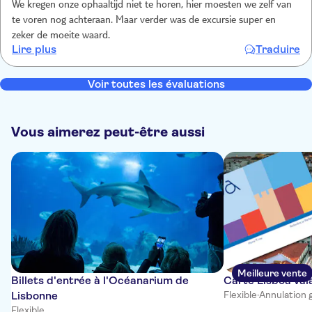
We kregen onze ophaaltijd niet te horen, hier moesten we zelf van
te voren nog achteraan. Maar verder was de excursie super en
zeker de moeite waard.
Lire plus
Traduire
Voir toutes les évaluations
Vous aimerez peut-être aussi
Meilleure vente
Billets d'entrée à l'Océanarium de
Carte Lisboa vala
Lisbonne
Flexible
·
Annulation 
Flexible