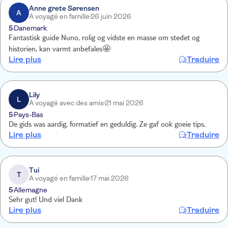
Anne grete Sørensen
A
A voyagé en famille
26 juin 2026
5
Danemark
Fantastisk guide Nuno, rolig og vidste en masse om stedet og
historien, kan varmt anbefales🤩
Lire plus
Traduire
Lily
L
A voyagé avec des amis
21 mai 2026
5
Pays-Bas
De gids was aardig, formatief en geduldig. Ze gaf ook goeie tips.
Lire plus
Traduire
Tui
T
A voyagé en famille
17 mai 2026
5
Allemagne
Sehr gut! Und viel Dank
Lire plus
Traduire