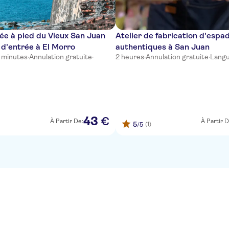
dée à pied du Vieux San Juan
Atelier de fabrication d'espad
t d'entrée à El Morro
authentiques à San Juan
 minutes
·
Annulation gratuite
·
2 heures
·
Annulation gratuite
·
Langu
43
€
À Partir De:
À Partir D
5
(1)
/5