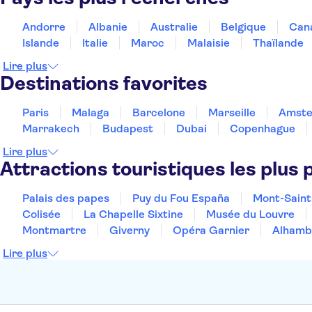
Andorre
Albanie
Australie
Belgique
Can
Islande
Italie
Maroc
Malaisie
Thaïlande
Lire plus
Destinations favorites
Paris
Malaga
Barcelone
Marseille
Amst
Marrakech
Budapest
Dubai
Copenhague
Lire plus
Attractions touristiques les plus 
Palais des papes
Puy du Fou España
Mont-Saint
Colisée
La Chapelle Sixtine
Musée du Louvre
Montmartre
Giverny
Opéra Garnier
Alhamb
Lire plus