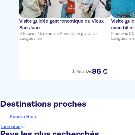
Visite guidée gastronomique du Vieux
Visite gui
San Juan
avec bille
3 heures 45 minutes
·
Annulation gratuite
·
2 heures 30
Langues: en
Langues: en
96
€
À Partir De:
Destinations proches
Puerto Rico
Lire plus
Pays les plus recherchés