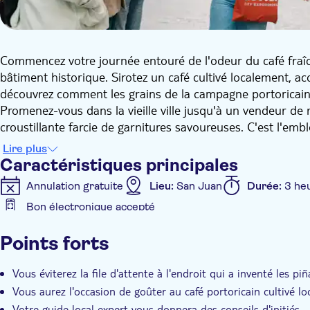
Commencez votre journée entouré de l'odeur du café fraîc
bâtiment historique. Sirotez un café cultivé localement, 
découvrez comment les grains de la campagne portoricaine
Promenez-vous dans la vieille ville jusqu'à un vendeur de
croustillante farcie de garnitures savoureuses. C'est l'emb
préférés des locaux. Ensuite, évitez les longues files d'atte
Lire plus
même où ce cocktail emblématique a été créé, levez votre 
Caractéristiques principales
coco et de rhum. Ensuite, installez-vous dans un restaurant
Annulation gratuite
Lieu:
San Juan
Durée:
3 he
mofongo, le plat réconfortant par excellence de Porto Ri
Bon électronique accepté
plantains, de la viande tendre ou des légumes. C'est un pl
Caractéristiques supplémentaires
San Juan. Ensuite, faites une pause pour déguster une fri
Points forts
glacée ou un sorbet aux saveurs tropicales. Cette petite b
Confirmation instantanée
Visite guidée
Touche 
plus de dix ans et se procure les fruits auprès des agriculte
Vous éviterez la file d'attente à l'endroit qui a inventé les piñ
une chocolaterie artisanale appartenant à une femme. Ce 
Vous aurez l'occasion de goûter au café portoricain cultivé l
cultivé localement. Sirotez un chocolat chaud et goûtez u
Avec un petit groupe de 14 personnes maximum, vous ne 
Votre guide local expert vous donnera des conseils d'initiés.