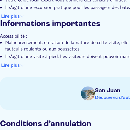
familiariserez avec les histoires, l'histoire et les gens qui
Il s'agit d'une excursion pratique pour les passagers des bate
Vous explorerez le vieux San Juan avec un petit groupe intim
Lire plus
Informations importantes
Accessibilité :
Malheureusement, en raison de la nature de cette visite, elle
fauteuils roulants ou aux poussettes.
Il s'agit d'une visite à pied. Les visiteurs doivent pouvoir m
A savoir à l'avance :
Lire plus
Cette visite est adaptée aux végétariens, aux pescatariens,
enceintes.
Cette visite ne convient pas aux végétaliens, aux personnes 
San Juan
et aux personnes sans produits laitiers.
Découvrez d'aut
Cette excursion comprend un repas complet.
Taille maximale du groupe : 14 personnes
Conditions d’annulation