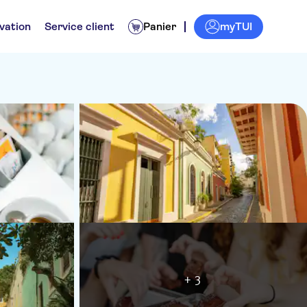
myTUI
vation
Service client
Panier
+ 3