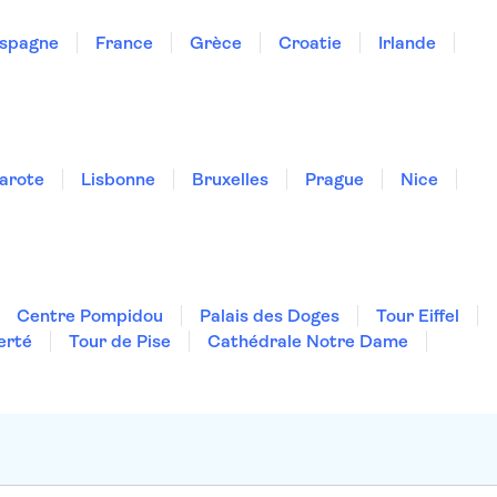
spagne
France
Grèce
Croatie
Irlande
arote
Lisbonne
Bruxelles
Prague
Nice
Centre Pompidou
Palais des Doges
Tour Eiffel
erté
Tour de Pise
Cathédrale Notre Dame