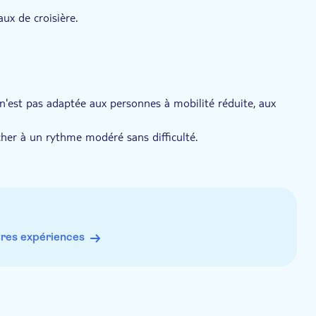
 rendent le vieux San Juan inoubliable.
aux de croisière.
e.
 n'est pas adaptée aux personnes à mobilité réduite, aux
archer à un rythme modéré sans difficulté.
 aux personnes ne consommant pas d'alcool et aux femmes
sans gluten, aux personnes atteintes de la maladie cœliaque
res expériences