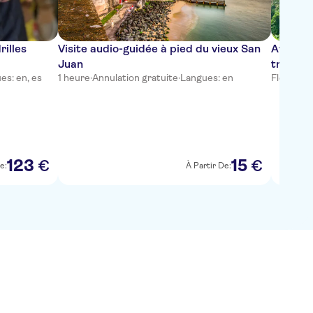
rilles
Visite audio-guidée à pied du vieux San
Aventure
Juan
tropica
es: en, es
1 heure
·
Annulation gratuite
·
Langues: en
Flexible
·
L
123
15
€
€
e:
À Partir De: