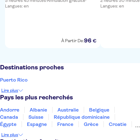
3 heures 45 minutes
·
Annulation gratuite
·
2 heures 30 minute
Langues: en
Langues: en
96
€
À Partir De:
Destinations proches
Puerto Rico
Lire plus
Pays les plus recherchés
Andorre
Albanie
Australie
Belgique
Canada
Suisse
République dominicaine
Égypte
Espagne
France
Grèce
Croatie
Irlande
Islande
Italie
Maroc
Malaisie
Lire plus
Thaïlande
Tunisie
Turquie