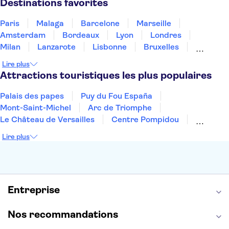
Destinations favorites
Paris
Malaga
Barcelone
Marseille
Amsterdam
Bordeaux
Lyon
Londres
Milan
Lanzarote
Lisbonne
Bruxelles
Prague
Nice
Marrakech
Budapest
Lire plus
Dubai
Copenhague
Minorque
Montpellier
Attractions touristiques les plus populaires
Palais des papes
Puy du Fou España
Mont-Saint-Michel
Arc de Triomphe
Le Château de Versailles
Centre Pompidou
Palais des Doges
Tour Eiffel
Colisée
Lire plus
La Chapelle Sixtine
Musée du Louvre
La Sagrada Familia
Musée d'Orsay
Statue de la Liberté
Tour de Pise
Cathédrale Notre Dame
Montmartre
Giverny
Entreprise
Opéra Garnier
Alhambra
Nos recommandations