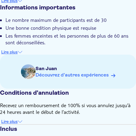
Lire plus
Apprendre l'histoire de la forêt tropicale
Informations importantes
Le nombre maximum de participants est de 30
Une bonne condition physique est requise
Les femmes enceintes et les personnes de plus de 60 ans
sont déconseillées.
Apportez un maillot de bain, des chaussures qui peuvent
Lire plus
être mouillées, des vêtements de rechange, une bouteille
d'eau et un petit en-cas.
San Juan
Les sandales ne sont pas nécessaires.
Découvrez d'autres expériences
Conditions d’annulation
Recevez un remboursement de 100% si vous annulez jusqu’à
24 heures avant le début de l’activité.
Lire plus
Inclus