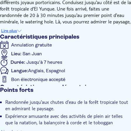
différents joyaux portoricains. Conduisez jusqu'au côté est de la
forêt tropicale d'El Yunque. Une fois arrivé, faites une
randonnée de 20 à 30 minutes jusqu'au premier point d'eau
minérale, le watering hole. Là, vous pourrez admirer le paysage,
nager dans l'eau, vous balancer sur une corde ou plonger en
Lire plus
apnée depuis plusieurs hauteurs. Plus haut, après 15 minutes
Caractéristiques principales
de marche, vous trouverez un autre point d'eau avec un
Annulation gratuite
toboggan rocheux naturel et un saut de 32 pieds dans la
rivière. Découvrez l'histoire de la forêt tropicale, des iguanes,
Lieu:
San Juan
des goyaviers, des bambous et des arbres vieux de 300 ans.
Durée:
Jusqu'à 7 heures
Cette aventure est idéale pour ceux qui souhaitent profiter de
Langue:
Anglais, Espagnol
la nature et d'une expérience unique dans la forêt tropicale. Il
s'agit d'une visite très authentique de la forêt tropicale qui
Bon électronique accepté
offre des joyaux uniques et secrets de la forêt tropicale.
Caractéristiques supplémentaires
Points forts
L'excursion se termine par un repas le midi dans un petit
Confirmation instantanée
restaurant familial local qui sert une authentique cuisine de
Randonnée jusqu'aux chutes d'eau de la forêt tropicale tout
Visite guidée
grand-mère.
en admirant le paysage.
Bon numérique
Expérience amusante avec des activités de plein air telles
que la natation, la balançoire à corde et le toboggan
aquatique naturel.