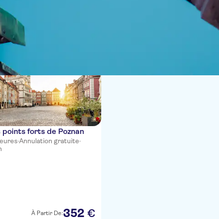
s points forts de Poznan
heures
·
Annulation gratuite
·
n
352
€
À Partir De: