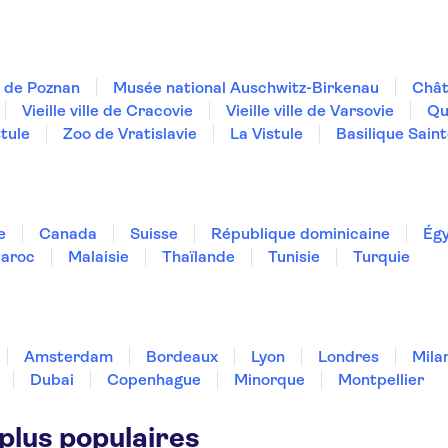
 de Poznan
Musée national Auschwitz-Birkenau
Chât
Vieille ville de Cracovie
Vieille ville de Varsovie
Qu
stule
Zoo de Vratislavie
La Vistule
Basilique Sain
e
Canada
Suisse
République dominicaine
Ég
aroc
Malaisie
Thaïlande
Tunisie
Turquie
Amsterdam
Bordeaux
Lyon
Londres
Mila
Dubai
Copenhague
Minorque
Montpellier
 plus populaires