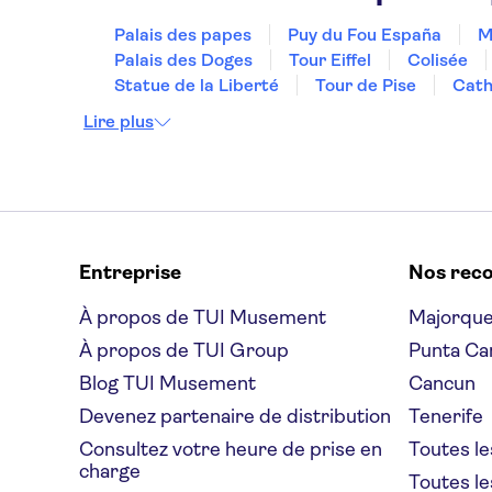
Palais des papes
Puy du Fou España
M
Palais des Doges
Tour Eiffel
Colisée
Statue de la Liberté
Tour de Pise
Cath
Lire plus
Entreprise
Nos rec
À propos de TUI Musement
Majorqu
À propos de TUI Group
Punta Ca
Blog TUI Musement
Cancun
Devenez partenaire de distribution
Tenerife
Consultez votre heure de prise en
Toutes le
charge
Toutes le