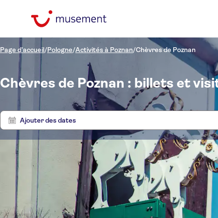
Page d’accueil
/
Pologne
/
Activités à Poznan
/
Chèvres de Poznan
Chèvres de Poznan : billets et visi
Ajouter des dates
Prix par adulte
Visite
Prise en charge à l'hôtel
Options de billets
Visite guidée
Catégories
€
€
Att
Min
Max
Excursion privée
Attractions et visites
Langue
NO-PICKUP