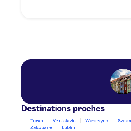
Destinations proches
Torun
Vratislavie
Wałbrzych
Szcze
Zakopane
Lublin