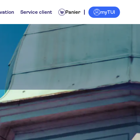
myTUI
vation
Service client
Panier
znan