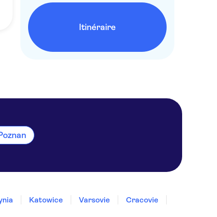
Itinéraire
 Poznan
ynia
Katowice
Varsovie
Cracovie