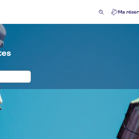
Ma réser
tes
s, billets et tours pour Chèvres de Po
ractions et visites guidées
Excursions à la journée