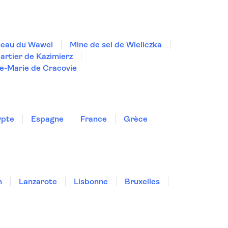
eau du Wawel
Mine de sel de Wieliczka
artier de Kazimierz
te-Marie de Cracovie
ypte
Espagne
France
Grèce
n
Lanzarote
Lisbonne
Bruxelles