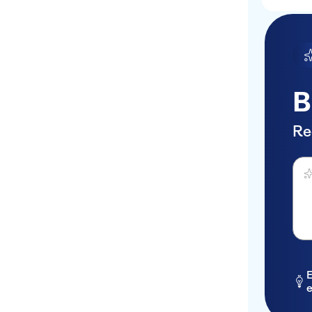
B
Re
Dema
E
e