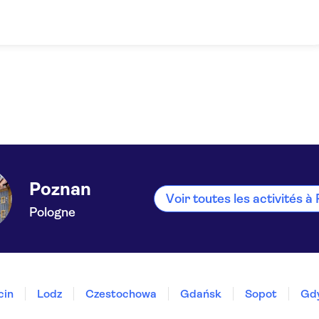
Poznan
Voir toutes les activités à
Pologne
cin
Lodz
Czestochowa
Gdańsk
Sopot
Gd