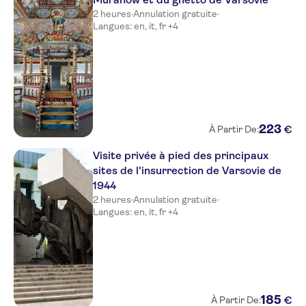
2 heures
·
Annulation gratuite
·
Langues: en, it, fr +4
223
€
À Partir De:
Visite privée à pied des principaux
sites de l'insurrection de Varsovie de
1944
2 heures
·
Annulation gratuite
·
Langues: en, it, fr +4
185
€
À Partir De: