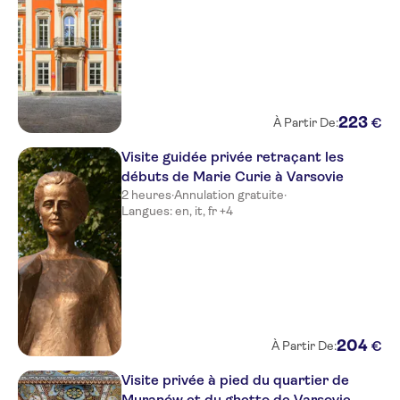
223
€
À Partir De:
Visite guidée privée retraçant les
débuts de Marie Curie à Varsovie
2 heures
·
Annulation gratuite
·
Langues: en, it, fr +4
204
€
À Partir De:
Visite privée à pied du quartier de
Muranów et du ghetto de Varsovie