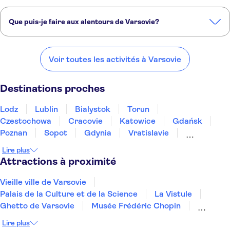
Voici les attractions touristiques incontournables de Varsovie :
Vieille ville de Varsovie
Palais de la Culture et de la Science
Que puis-je faire aux alentours de Varsovie?
La Vistule
Ghetto de Varsovie
Musée Frédéric Chopin
Voici quelques-uns de nos endroits préférés à visiter près de
Varsovie:
Voir toutes les activités à Varsovie
Lodz
Lublin
Bialystok
Torun
Czestochowa
Destinations proches
Lodz
Lublin
Bialystok
Torun
Czestochowa
Cracovie
Katowice
Gdańsk
Poznan
Sopot
Gdynia
Vratislavie
Szczawnica
Zakopane
Wałbrzych
Lire plus
Attractions à proximité
Vieille ville de Varsovie
Palais de la Culture et de la Science
La Vistule
Ghetto de Varsovie
Musée Frédéric Chopin
Château royal de Varsovie
Quartier de Praga
Lire plus