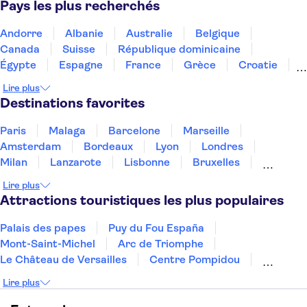
Pays les plus recherchés
Andorre
Albanie
Australie
Belgique
Canada
Suisse
République dominicaine
Égypte
Espagne
France
Grèce
Croatie
Irlande
Islande
Italie
Maroc
Malaisie
Lire plus
Thaïlande
Tunisie
Turquie
Destinations favorites
Paris
Malaga
Barcelone
Marseille
Amsterdam
Bordeaux
Lyon
Londres
Milan
Lanzarote
Lisbonne
Bruxelles
Prague
Nice
Marrakech
Budapest
Lire plus
Dubai
Copenhague
Minorque
Montpellier
Attractions touristiques les plus populaires
Palais des papes
Puy du Fou España
Mont-Saint-Michel
Arc de Triomphe
Le Château de Versailles
Centre Pompidou
Palais des Doges
Tour Eiffel
Colisée
Lire plus
La Chapelle Sixtine
Musée du Louvre
La Sagrada Familia
Musée d'Orsay