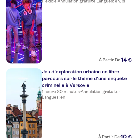
Flexible
·
Annulation gratuite
·
Langues: en, pl
14
€
À Partir De:
Jeu d'exploration urbaine en libre
parcours sur le thème d'une enquête
criminelle à Varsovie
1 heure 30 minutes
·
Annulation gratuite
·
Langues: en
10
€
À Partir De: