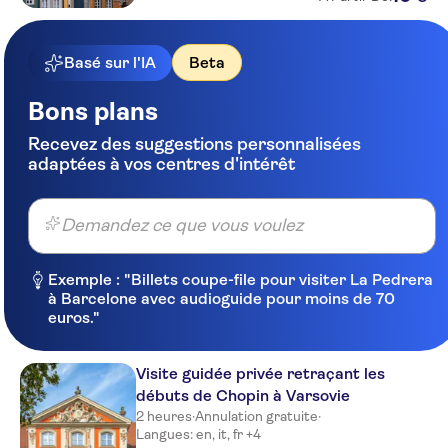
Basé sur l'IA
Beta
Bons plans
Recevez des suggestions personnalisées
adaptées à vos centres d'intérêt
Demandez ce que vous voulez
Exemple : "Billets coupe-file pour visiter La Pedrera
à Barcelone avec audioguide pour moins de 70
euros."
Visite guidée privée retraçant les
débuts de Chopin à Varsovie
2 heures
·
Annulation gratuite
·
Langues: en, it, fr +4