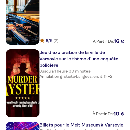
5
/5
(2)
16
€
À Partir De:
Jeu d'exploration de la ville de
Varsovie sur le thème d'une enquête
policière
Jusqu'à 1 heure 30 minutes
·
Annulation gratuite
·
Langues: en, it, fr +2
10
€
À Partir De:
Billets pour le Melt Museum à Varsovie