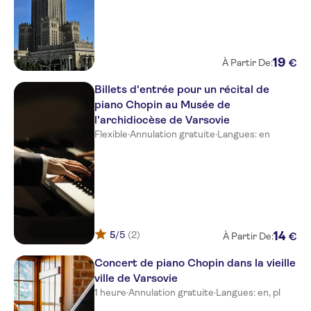
19
€
À Partir De:
Billets d'entrée pour un récital de
piano Chopin au Musée de
l'archidiocèse de Varsovie
Flexible
·
Annulation gratuite
·
Langues: en
5
/5
(2)
14
€
À Partir De:
Concert de piano Chopin dans la vieille
ville de Varsovie
1 heure
·
Annulation gratuite
·
Langues: en, pl