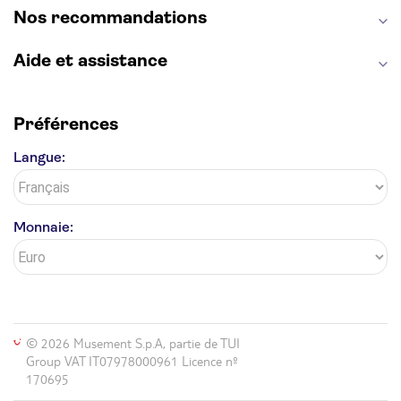
Giverny
Opéra Garnier
Alhambra
Nos recommandations
Aide et assistance
Préférences
Langue:
Monnaie:
© 2026 Musement S.p.A, partie de TUI
Group VAT IT07978000961 Licence nº
170695