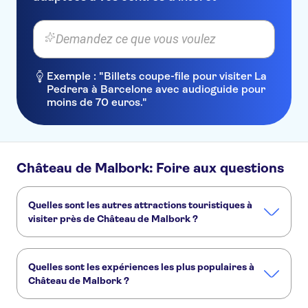
Pokoj W Centrum
Demandez ce que vous voulez
Dom Aktora
Patron
Exemple : "Billets coupe-file pour visiter La
Pedrera à Barcelone avec audioguide pour
Villa Eva
moins de 70 euros."
Kamienica Goldwasser
Novotel Gdansk Centrum
Château de Malbork: Foire aux questions
Hilton Gdansk
Hotel Krolewski
Quelles sont les autres attractions touristiques à
visiter près de Château de Malbork ?
Hotel Willa Litarion
Voici d'autres sites touristiques à ne pas manquer à
Hampton by Hilton Gdansk Old
Château de Malbork :
Town
Quelles sont les expériences les plus populaires à
Vieille ville de Gdańsk
Hôtel de ville de Gdańsk
Château de Malbork ?
Rue Dlugi Targ
Camp de concentration du Stutthof
Novapartments Gdansk Old Town
Église Sainte-Marie de Gdańsk
Voici les activités les plus recherchées à Château de Malbork