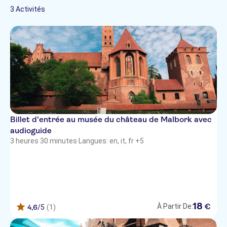
Russe
3 Activités
Tchèque
Hotel Globus
Espagnol
Français
Hotel Sadova
Italien
Akme Villa
Medusa Boutique Hotel
Hotel Krolewski Conference &
Wedding
Billet d'entrée au musée du château de Malbork avec
Hotel Impresja
audioguide
Radisson Hotel & Suites
3 heures 30 minutes
·
Langues: en, it, fr +5
Marina Club Hotel
Pepperland Hostel
Hotel Scandic Gdansk
18
€
À Partir De:
4,6
/5
(1)
Radisson Blu Hotel Gdansk