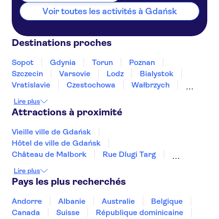
Voir toutes les activités à Gdańsk
Hotel Arena Expo
Dom Harcerza
Destinations proches
Celestin Residence
Sopot
Gdynia
Torun
Poznan
Hotel Artus
Szczecin
Varsovie
Lodz
Bialystok
Vratislavie
Czestochowa
Wałbrzych
Zajazd Tallar
Lublin
Katowice
Cracovie
Lire plus
Holiday Inn Gdansk - City Centre
Attractions à proximité
Fama Residence Old Town
Gdansk
Vieille ville de Gdańsk
Hôtel de ville de Gdańsk
Kobza Haus
Château de Malbork
Rue Dlugi Targ
Camp de concentration du Stutthof
NO-PICKUP
Lire plus
Église Sainte-Marie de Gdańsk
Pays les plus recherchés
Musée national Auschwitz-Birkenau
Château du Wawel
Mine de sel de Wieliczka
Andorre
Albanie
Australie
Belgique
Usine de Schindler
Cathédrale du Wawel
Canada
Suisse
République dominicaine