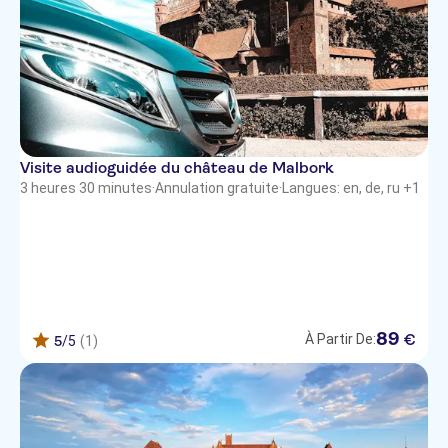
Hotel Szydlowski
Holland House Residence Old
Town
DS 8
GryfHotel
Visite audioguidée du château de Malbork
Hotel Focus Gdansk
3 heures 30 minutes
·
Annulation gratuite
·
Langues: en, de, ru +1
Mercure Gdansk Stare Miasto
Dom Muzyka
BaySide Apartments Center City
89
Ibis Gdansk Stare Miasto
€
À Partir De:
5
/5
(1)
Hotel Bonum
Hotel Almond Business & SPA