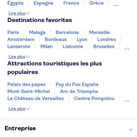
Vieille ville de Cracovie
Égypte
Espagne
France
Grèce
Vieille ville de Varsovie
La Vistule
Croatie
Irlande
Islande
Italie
Lire plus
Quartier de Kazimierz
Maroc
Malaisie
Thaïlande
Tunisie
Destinations favorites
Turquie
Paris
Malaga
Barcelone
Marseille
Amsterdam
Bordeaux
Lyon
Londres
Lanzarote
Milan
Lisbonne
Bruxelles
Prague
Nice
Budapest
Marrakech
Lire plus
Dubai
Minorque
Copenhague
Montpellier
Attractions touristiques les plus
populaires
Palais des papes
Puy du Fou España
Mont-Saint-Michel
Arc de Triomphe
Le Château de Versailles
Centre Pompidou
Palais des Doges
Tour Eiffel
Colisée
Lire plus
La Chapelle Sixtine
Musée du Louvre
La Sagrada Familia
Musée d'Orsay
Statue de la Liberté
Tour de Pise
Entreprise
Cathédrale Notre Dame
Montmartre