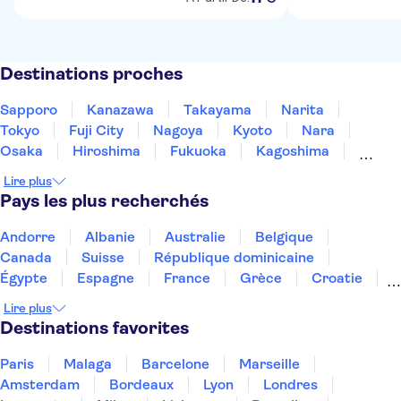
Destinations proches
Sapporo
Kanazawa
Takayama
Narita
Tokyo
Fuji City
Nagoya
Kyoto
Nara
Osaka
Hiroshima
Fukuoka
Kagoshima
Okinawa
Lire plus
Pays les plus recherchés
Andorre
Albanie
Australie
Belgique
Canada
Suisse
République dominicaine
Égypte
Espagne
France
Grèce
Croatie
Irlande
Islande
Italie
Maroc
Malaisie
Lire plus
Thaïlande
Tunisie
Turquie
Destinations favorites
Paris
Malaga
Barcelone
Marseille
Amsterdam
Bordeaux
Lyon
Londres