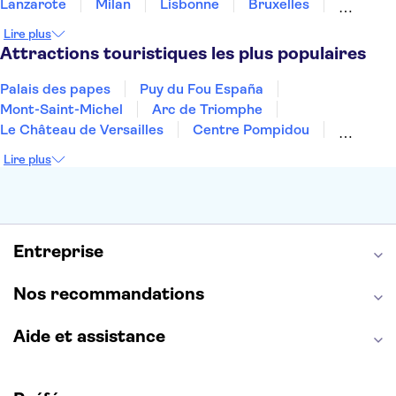
Lanzarote
Milan
Lisbonne
Bruxelles
Prague
Nice
Budapest
Marrakech
Lire plus
Dubai
Minorque
Copenhague
Montpellier
Attractions touristiques les plus populaires
Palais des papes
Puy du Fou España
Mont-Saint-Michel
Arc de Triomphe
Le Château de Versailles
Centre Pompidou
Palais des Doges
Tour Eiffel
Colisée
Lire plus
La Chapelle Sixtine
Musée du Louvre
La Sagrada Familia
Musée d'Orsay
Statue de la Liberté
Tour de Pise
Cathédrale Notre Dame
Montmartre
Giverny
Entreprise
Opéra Garnier
Alhambra
Nos recommandations
Aide et assistance