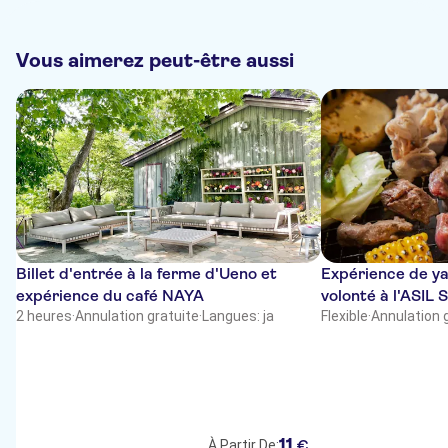
Vous aimerez peut-être aussi
Billet d'entrée à la ferme d'Ueno et
Expérience de ya
expérience du café NAYA
volonté à l'ASIL
2 heures
·
Annulation gratuite
·
Langues: ja
Flexible
·
Annulation 
11
€
À Partir De: