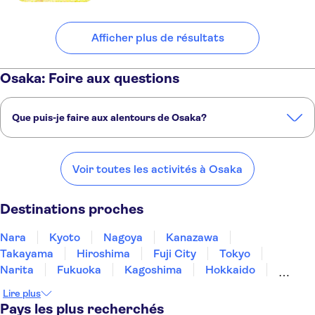
Afficher plus de résultats
Osaka: Foire aux questions
Que puis-je faire aux alentours de Osaka?
Voici quelques-uns de nos endroits préférés à visiter près de Osaka:
Nara
Kyoto
Nagoya
Kanazawa
Takayama
Voir toutes les activités à Osaka
Destinations proches
Nara
Kyoto
Nagoya
Kanazawa
Takayama
Hiroshima
Fuji City
Tokyo
Narita
Fukuoka
Kagoshima
Hokkaido
Sapporo
Okinawa
Lire plus
Pays les plus recherchés