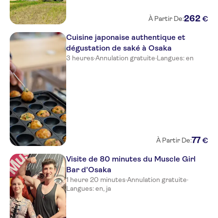
262
€
À Partir De:
Cuisine japonaise authentique et
dégustation de saké à Osaka
3 heures
·
Annulation gratuite
·
Langues: en
77
€
À Partir De:
Visite de 80 minutes du Muscle Girl
Bar d'Osaka
1 heure 20 minutes
·
Annulation gratuite
·
Langues: en, ja