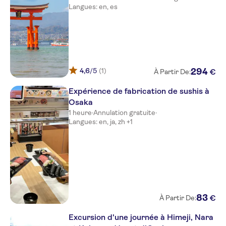
Langues: en, es
4,6
/5
(1)
294
€
À Partir De:
Expérience de fabrication de sushis à
Osaka
1 heure
·
Annulation gratuite
·
Langues: en, ja, zh +1
83
€
À Partir De:
Excursion d'une journée à Himeji, Nara