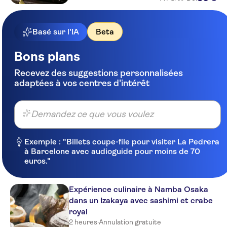
Basé sur l'IA
Beta
Bons plans
Recevez des suggestions personnalisées
adaptées à vos centres d'intérêt
Demandez ce que vous voulez
Exemple : "Billets coupe-file pour visiter La Pedrera
à Barcelone avec audioguide pour moins de 70
euros."
Expérience culinaire à Namba Osaka
dans un Izakaya avec sashimi et crabe
royal
2 heures
·
Annulation gratuite