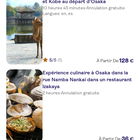
et Kobe au départ d'Osaka
10 heures 45 minutes
·
Annulation gratuite
·
Langues: en, es
5
/5
(1)
128
€
À Partir De:
Expérience culinaire à Osaka dans la
rue Namba Nankai dans un restaurant
Izakaya
2 heures
·
Annulation gratuite
36
€
À Partir De: