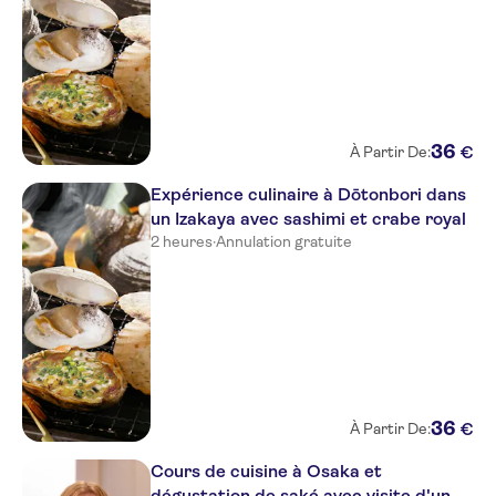
36
€
À Partir De:
Expérience culinaire à Dōtonbori dans
un Izakaya avec sashimi et crabe royal
2 heures
·
Annulation gratuite
36
€
À Partir De:
Cours de cuisine à Osaka et
dégustation de saké avec visite d'un