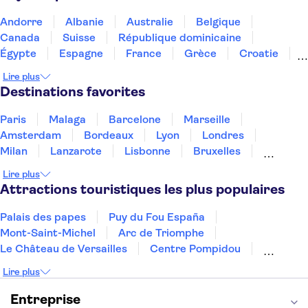
Andorre
Albanie
Australie
Belgique
Canada
Suisse
République dominicaine
Égypte
Espagne
France
Grèce
Croatie
Irlande
Islande
Italie
Maroc
Malaisie
Lire plus
Thaïlande
Tunisie
Turquie
Destinations favorites
Paris
Malaga
Barcelone
Marseille
Amsterdam
Bordeaux
Lyon
Londres
Milan
Lanzarote
Lisbonne
Bruxelles
Prague
Nice
Marrakech
Budapest
Lire plus
Dubai
Copenhague
Minorque
Montpellier
Attractions touristiques les plus populaires
Palais des papes
Puy du Fou España
Mont-Saint-Michel
Arc de Triomphe
Le Château de Versailles
Centre Pompidou
Palais des Doges
Tour Eiffel
Colisée
Lire plus
La Chapelle Sixtine
Musée du Louvre
La Sagrada Familia
Musée d'Orsay
Entreprise