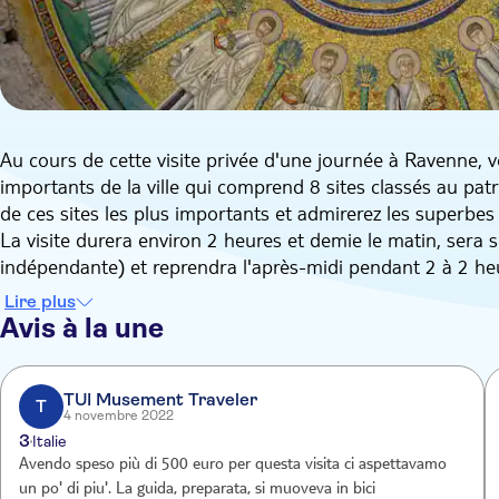
Au cours de cette visite privée d'une journée à Ravenne, v
importants de la ville qui comprend 8 sites classés au pa
de ces sites les plus importants et admirerez les superbe
La visite durera environ 2 heures et demie le matin, sera
indépendante) et reprendra l'après-midi pendant 2 à 2 he
Vous verrez les cinq principaux sites de mosaïques de la vil
Lire plus
Galla Placidia, le Battistero Neoniano, le musée d'Arcivesco
Avis à la une
Votre guide vous emmènera ensuite dans les rues de la vieil
explorerez également le quartier de Dante, ou zone de sile
le célèbre poète florentin exilé mourut à Ravenne le 13 s
TUI Musement Traveler
T
4 novembre 2022
Vous verrez également la Piazza San Francesco et la magn
3
Italie
Avendo speso più di 500 euro per questa visita ci aspettavamo
un po' di piu'. La guida, preparata, si muoveva in bici