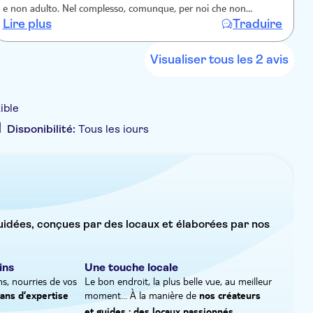
e non adulto. Nel complesso, comunque, per noi che non
Lire plus
Traduire
avevamo mai visitato Ravenna, non è andata male e l'esperienza
è stata positiva.
Visualiser tous les 2 avis
ible
Disponibilité:
Tous les jours
 privée
Visite privée
guidées, conçues par des locaux et élaborées par nos
ins
Une touche locale
ns, nourries de vos
Le bon endroit, la plus belle vue, au meilleur
moment… À la manière de
 ans d’expertise
nos créateurs