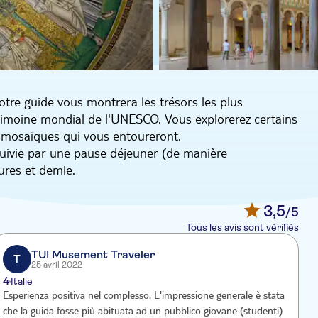
otre guide vous montrera les trésors les plus
trimoine mondial de l'UNESCO. Vous explorerez certains
s mosaïques qui vous entoureront.
 suivie par une pause déjeuner (de manière
ures et demie.
le, tels que la basilique San Vitale, le mausolée de
vile et la basilique Sant'Apollinare Nuovo.
3,5
/5
le ville jusqu'à la pittoresque Piazza del Popolo. Vous
Tous les avis sont vérifiés
nce, et vous pourrez voir la tombe de Dante. En effet,
eptembre 1321.
TUI Musement Traveler
T
25 avril 2022
ifique basilique San Francesco.
4
Italie
Esperienza positiva nel complesso. L'impressione generale è stata
che la guida fosse più abituata ad un pubblico giovane (studenti)