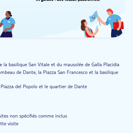
et guides : des locaux passionnés.
 la basilique San Vitale et du mausolée de Galla Placidia
tombeau de Dante, la Piazza San Francesco et la basilique
e Piazza del Popolo et le quartier de Dante
 en suivant votre guide privé
 sites non spécifiés comme inclus
te visite