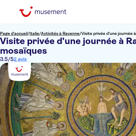
Page d’accueil
/
Italie
/
Activités à Ravenne
/
Visite privée d'une journée
Visite privée d'une journée à 
mosaïques
3.5
/5
2 avis