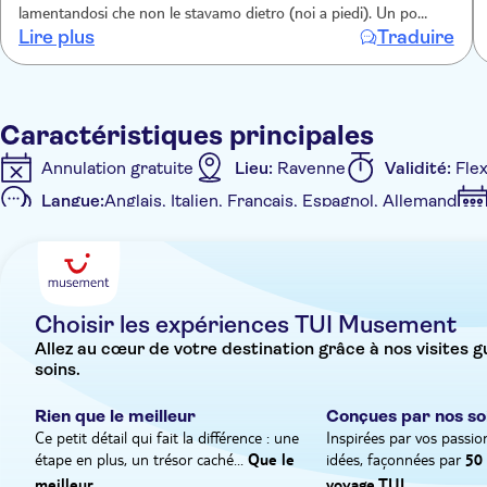
lamentandosi che non le stavamo dietro (noi a piedi). Un po
Lire plus
Traduire
frettolosa, e spesso rimproverava chi si attardava. Onestamente
siamo rimasti delusi. Solo 30 min per pranzare
Caractéristiques principales
Annulation gratuite
Lieu:
Ravenne
Validité:
Flex
Langue:
Anglais, Italien, Français, Espagnol, Allemand
Bon électronique accepté
Caractéristiques supplémentaires
Confirmation instantanée
Coupe-file
Excursion
Choisir les expériences TUI Musement
Allez au cœur de votre destination grâce à nos visites 
soins.
Rien que le meilleur
Conçues par nos so
Ce petit détail qui fait la différence : une
Inspirées par vos passio
étape en plus, un trésor caché...
idées, façonnées par
Que le
50