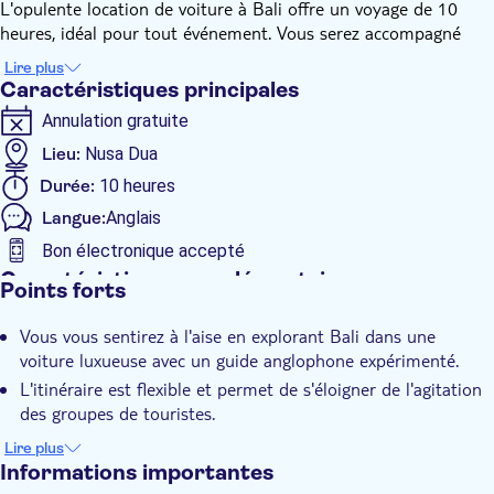
L'opulente location de voiture à Bali offre un voyage de 10
heures, idéal pour tout événement. Vous serez accompagné
d'un guide anglophone bien informé qui vous présentera une
Lire plus
série d'activités merveilleusement divertissantes. Des rizières
Caractéristiques principales
en terrasses verdoyantes et des cascades aux temples anciens
Annulation gratuite
et aux plages sereines, vous avez la liberté de planifier votre
itinéraire au fur et à mesure.
Lieu:
Nusa Dua
Durée:
10 heures
Langue:
Anglais
Bon électronique accepté
Caractéristiques supplémentaires
Points forts
Confirmation instantanée
Vous vous sentirez à l'aise en explorant Bali dans une
Excursion privée
voiture luxueuse avec un guide anglophone expérimenté.
Pick-up à l'hôtel
L'itinéraire est flexible et permet de s'éloigner de l'agitation
Transport inclus
des groupes de touristes.
Le circuit offre un voyage complet de visites ininterrompues
Lire plus
dans le plus grand confort.
Informations importantes