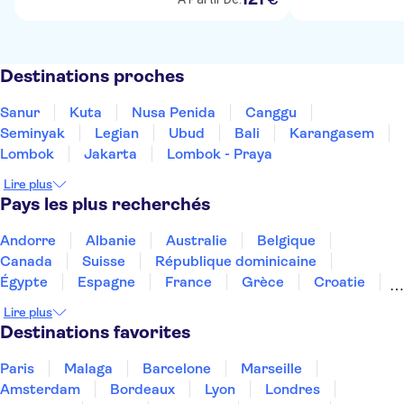
Destinations proches
Sanur
Kuta
Nusa Penida
Canggu
Seminyak
Legian
Ubud
Bali
Karangasem
Lombok
Jakarta
Lombok - Praya
Lire plus
Pays les plus recherchés
Andorre
Albanie
Australie
Belgique
Canada
Suisse
République dominicaine
Égypte
Espagne
France
Grèce
Croatie
Irlande
Islande
Italie
Maroc
Malaisie
Lire plus
Thaïlande
Tunisie
Turquie
Destinations favorites
Paris
Malaga
Barcelone
Marseille
Amsterdam
Bordeaux
Lyon
Londres