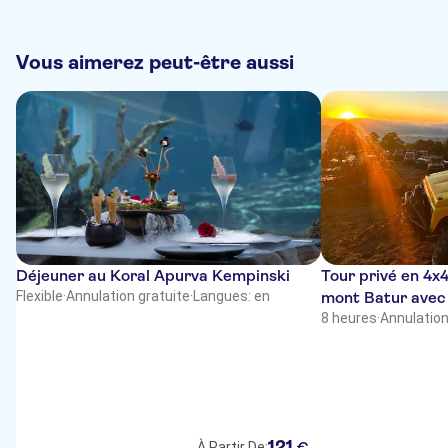
Vous aimerez peut-être aussi
Déjeuner au Koral Apurva Kempinski
Tour privé en 4x4 
Flexible
·
Annulation gratuite
·
Langues: en
mont Batur avec
8 heures
·
Annulation
121
€
À Partir De: