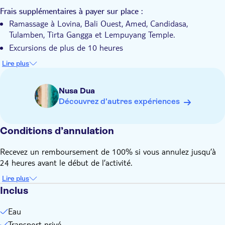
Vous pouvez profiter au maximum de votre voyage à Bali
avec toute votre famille ou vos collègues.
Frais supplémentaires à payer sur place :
Ramassage à Lovina, Bali Ouest, Amed, Candidasa,
Tulamben, Tirta Gangga et Lempuyang Temple.
Excursions de plus de 10 heures
À connaître à l'avance :
Lire plus
Possibilité de prise en charge et de dépôt dans les régions
de Kuta, Legian, Seminyak, Jimbaran, Nusa Dua, Denpasar et
Nusa Dua
Ubud.
Découvrez d'autres expériences
Veuillez indiquer le nom de votre hôtel et son emplacement
au fournisseur lors de la réservation.
Conditions d’annulation
Si vous n'utilisez pas le service de prise en charge, rendez-
vous au bureau de PT. Trip Kuy Indonesia office, Jl. Padang
Recevez un remboursement de 100% si vous annulez jusqu’à
Galak No.88, Kesiman, Kec. Denpasar Tim, Kota Denpasar,
24 heures avant le début de l’activité.
Bali 80237
Veuillez confirmer au moins 48 heures avant l'excursion si
Lire plus
vous n'utilisez pas le service de prise en charge.
Inclus
Eau
Transport privé