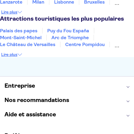
Lanzarote
Milan
Lisbonne
Bruxelles
Prague
Nice
Budapest
Marrakech
Lire plus
Dubai
Minorque
Copenhague
Montpellier
Attractions touristiques les plus populaires
Palais des papes
Puy du Fou España
Mont-Saint-Michel
Arc de Triomphe
Le Château de Versailles
Centre Pompidou
Palais des Doges
Tour Eiffel
Colisée
Lire plus
La Chapelle Sixtine
Musée du Louvre
La Sagrada Familia
Musée d'Orsay
Statue de la Liberté
Tour de Pise
Cathédrale Notre Dame
Montmartre
Giverny
Entreprise
Opéra Garnier
Alhambra
Nos recommandations
Aide et assistance