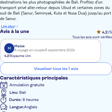
destinations les plus photographiées de Bali. Profitez d'un
transport privé aller-retour depuis Ubud et certaines zones du
sud de Bali (Sanur, Seminyak, Kuta et Nusa Dua) jusqu'au port
de Sanur.
La traversée vers l'île dure environ 1 heure. Une fois sur place,
Lire plus
vous aurez 5 heures pour découvrir 4 sites situés à l'est de l'île
Avis à la une
4,2
/5
(Diamond Beach, Atuh Beach, Tousand Island, Tree House)
Tous les avis sont vérifiés
avec votre guide, en fonction du trafic et des conditions
météorologiques.
Maisie
M
A voyagé en couple
8 septembre 2024
4.2
Royaume-Uni
Visualiser tous les 1 avis
Caractéristiques principales
Annulation gratuite
Lieu:
Bali
Durée:
8 heures
Langue:
Anglais