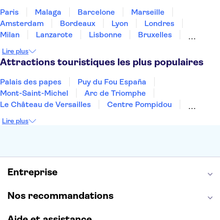
Paris
Malaga
Barcelone
Marseille
Amsterdam
Bordeaux
Lyon
Londres
Milan
Lanzarote
Lisbonne
Bruxelles
Prague
Nice
Marrakech
Budapest
Lire plus
Dubai
Copenhague
Minorque
Montpellier
Attractions touristiques les plus populaires
Palais des papes
Puy du Fou España
Mont-Saint-Michel
Arc de Triomphe
Le Château de Versailles
Centre Pompidou
Palais des Doges
Tour Eiffel
Colisée
Lire plus
La Chapelle Sixtine
Musée du Louvre
La Sagrada Familia
Musée d'Orsay
Statue de la Liberté
Tour de Pise
Cathédrale Notre Dame
Montmartre
Giverny
Entreprise
Opéra Garnier
Alhambra
Nos recommandations
Aide et assistance