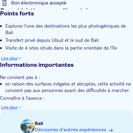
Bon électronique accepté
Caractéristiques supplémentaires
Points forts
Confirmation instantanée
Explorez l'une des destinations les plus photogéniques de
Entrée incluse
Bali
Visite guidée
Transfert privé depuis Ubud et le sud de Bali
Repas inclus
Visite de 4 sites situés dans la partie orientale de l'île
Excursion privée
Lire plus
Visite privée
Informations importantes
Pick-up à l'hôtel
Ne convient pas à :
Transport inclus
en raison des surfaces inégales et abruptes, cette activité ne
Déjeuner
convient pas aux personnes ayant des difficultés à marcher.
Connaître à l'avance :
veuillez indiquer vos coordonnées et le lieu de prise en
Lire plus
charge au moment du paiement
le voyage en hors-bord nécessite de bonnes conditions de
Bali
santé
Découvrez d'autres expériences
un minimum de 2 participants par réservation est requis