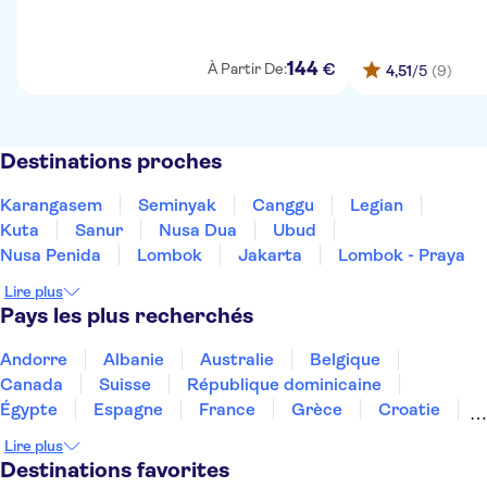
144
€
À Partir De:
4,51
/5
(9)
Destinations proches
Karangasem
Seminyak
Canggu
Legian
Kuta
Sanur
Nusa Dua
Ubud
Nusa Penida
Lombok
Jakarta
Lombok - Praya
Lire plus
Pays les plus recherchés
Andorre
Albanie
Australie
Belgique
Canada
Suisse
République dominicaine
Égypte
Espagne
France
Grèce
Croatie
Irlande
Islande
Italie
Maroc
Malaisie
Lire plus
Thaïlande
Tunisie
Turquie
Destinations favorites