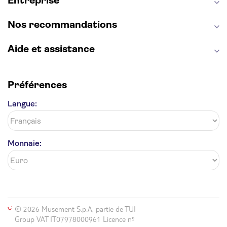
Entreprise
Opéra Garnier
Alhambra
Nos recommandations
Aide et assistance
Préférences
Langue:
Monnaie:
© 2026 Musement S.p.A, partie de TUI
Group VAT IT07978000961 Licence nº