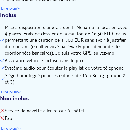
Veuillez arriver au point de rendez-vous 30 minutes avant le
départ
Lire plus
Inclus
Attachez vos ceintures de sécurité lors des mouvements de
la voiture en marche avant comme en marche arrière (forte
Mise à disposition d'une Citroën E-Méhari à la location avec
contravention, de 135€ à 750€, en cas de non-respect des
4 places. Frais de dossier de la caution de 16,50 EUR inclus
règles de sécurité, à la charge du voyageur)
permettant une caution de 1 500 EUR sans avoir à justifier
Le conducteur sera entièrement responsable de sa conduite
du montant (email envoyé par Swikly pour demander les
et devra payer des amendes en cas d'infractions au code de
coordonnées bancaires). Je suis votre GPS, suivez-moi
la route
Assurance véhicule incluse dans le prix
Système audio pour écouter la playlist de votre téléphone
Siège homologué pour les enfants de 15 à 36 kg (groupe 2
et 3)
Lire plus
Non inclus
Service de navette aller-retour à l'hôtel
Eau
Lire plus