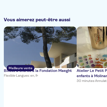
Vous aimerez peut-être aussi
Meilleure vente
Billets d'entrée à la Fondation Maeght
Atelier Le Petit 
Flexible
·
Langues: en, fr
enfants à Molina
30 minutes
·
Annulat