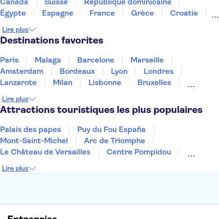
Canada
Suisse
République dominicaine
Égypte
Espagne
France
Grèce
Croatie
Irlande
Islande
Italie
Maroc
Malaisie
Lire plus
Thaïlande
Tunisie
Turquie
Destinations favorites
Paris
Malaga
Barcelone
Marseille
Amsterdam
Bordeaux
Lyon
Londres
Lanzarote
Milan
Lisbonne
Bruxelles
Prague
Nice
Budapest
Marrakech
Lire plus
Dubai
Minorque
Copenhague
Montpellier
Attractions touristiques les plus populaires
Palais des papes
Puy du Fou España
Mont-Saint-Michel
Arc de Triomphe
Le Château de Versailles
Centre Pompidou
Palais des Doges
Tour Eiffel
Colisée
Lire plus
La Chapelle Sixtine
Musée du Louvre
La Sagrada Familia
Musée d'Orsay
Statue de la Liberté
Tour de Pise
Cathédrale Notre Dame
Montmartre
Giverny