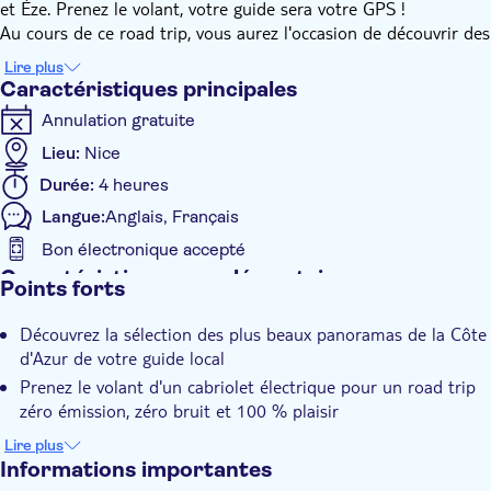
et Èze. Prenez le volant, votre guide sera votre GPS !
Au cours de ce road trip, vous aurez l'occasion de découvrir des
ports de plaisance et de pêche, des villes balnéaires, la côte et
Lire plus
ses rivages, des falaises abruptes, un village perché et une
Caractéristiques principales
succession de panoramas spectaculaires.
Annulation gratuite
Vous emprunterez la route du mythique circuit de Formule 1
de Monaco, vous permettant de passer devant le port, le casino
Lieu:
Nice
et le célèbre hôtel de Paris. Sur le rocher, vous pourrez
Durée:
4 heures
également voir le palais princier.
Langue:
Anglais, Français
Bon électronique accepté
Caractéristiques supplémentaires
Points forts
Confirmation instantanée
Découvrez la sélection des plus beaux panoramas de la Côte
Groupe réduit
d'Azur de votre guide local
Transport inclus
Prenez le volant d'un cabriolet électrique pour un road trip
zéro émission, zéro bruit et 100 % plaisir
Laissez votre guide vous servir de GPS et admirez les
Lire plus
magnifiques paysages de la Côte d'Azur
Informations importantes