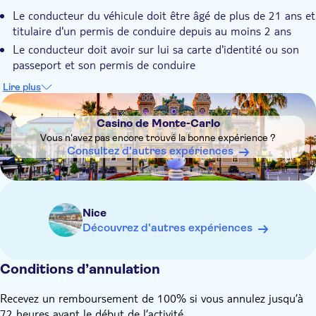
Un bon plan - plus de visites à un prix économique
Le conducteur du véhicule doit être âgé de plus de 21 ans et
titulaire d'un permis de conduire depuis au moins 2 ans
Le conducteur doit avoir sur lui sa carte d'identité ou son
passeport et son permis de conduire
Pendant la période du Grand Prix de Formule 1 de Monaco,
Lire plus
le parcours du road trip sera adapté aux routes fermées de
DSA1Casino de Monte-Carlo
la Principauté. Note importante : munissez-vous de vos
Casino de Monte-Carlo
passeports en cas de contrôle aux frontières à Monaco
Vous n'avez pas encore trouvé la bonne expérience ?
Non accessible en fauteuil roulant
Consultez d'autres expériences
Accessible aux poussettes
Animaux d'assistance autorisés
N'oubliez pas de prendre vos lunettes de soleil, votre
Nice
casquette et votre crème solaire
Découvrez d'autres expériences
Le véhicule a une capacité de 4 places dont le conducteur.
Pour des raisons de sécurité, nous mettons à disposition sur
demande des rehausseurs pour les enfants de 15 à 36 kg.
Conditions d’annulation
ATTENTION : si votre enfant pèse moins de 15 kg, vous
Recevez un remboursement de 100% si vous annulez jusqu’à
devez apporter votre propre siège
72 heures avant le début de l’activité.