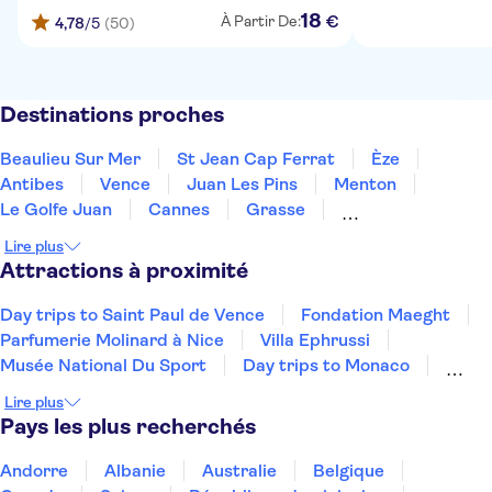
18
€
À Partir De:
4,78
/5
(50)
Destinations proches
Beaulieu Sur Mer
St Jean Cap Ferrat
Èze
Antibes
Vence
Juan Les Pins
Menton
Le Golfe Juan
Cannes
Grasse
Mandelieu La Napoule
Ste Maxime
Draguignan
Lire plus
St Tropez
Gassin
Attractions à proximité
Day trips to Saint Paul de Vence
Fondation Maeght
Parfumerie Molinard à Nice
Villa Ephrussi
Musée National Du Sport
Day trips to Monaco
Promenade des Anglais
Day trips to Monte Carlo
Lire plus
Day trips to Eze
French Riviera day trips
Pays les plus recherchés
Musée d'Orsay
Monnaie de Paris
Musée de l'Orangerie
Andorre
Albanie
Australie
Belgique
Vallée de la Loire et Châteaux
Palais des papes