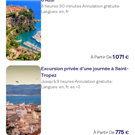
Hotel Kyriad Nice Port
8 heures 30 minutes
·
Annulation gratuite
·
Nice Garden Hotel
Langues: en, fr
L'alcove Hotel
Mercure Nice Centre Notre
Dame
Ibis Styles Nice Centre Gare
1
071
€
À Partir De:
Hotel Le Royal
Excursion privée d'une journée à Saint-
Ibis Styles Nice Airport Arenas
Tropez
Jusqu'à 9 heures
·
Annulation gratuite
·
Hotel La Villa Nice Promenade
Langues: en, fr, es +3
Kyriad Nice Gare
Residence Lamartine
Park Inn by Radisson Nice
Airport Hotel
775
€
À Partir De: