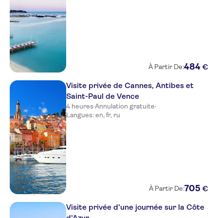
Novotel Suites Nice Aeroport
Hotel Aston La Scala
Hotel Cronstadt
Splendid Hotel & Spa Nice
484
€
À Partir De:
Hotel Le Grimaldi
Visite privée de Cannes, Antibes et
Saint-Paul de Vence
Ajoupa Apart'hotel Nice
4 heures
·
Annulation gratuite
·
Langues: en, fr, ru
Hotel Paradis
Hotel du Midi
Hotel So’co by HappyCulture
Hotel d'Ostende
705
€
À Partir De:
Hotel Le Grimaldi by
HappyCulture
Visite privée d'une journée sur la Côte
d'Azur