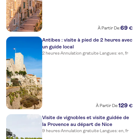
Hotel Belle Meuniere
Hotel Ibis Nice Aeroport
Promenade Des Anglais
69
€
À Partir De:
Mercure Nice Promenade des
Antibes : visite à pied de 2 heures avec
Anglais
un guide local
2 heures
·
Annulation gratuite
·
Langues: en, fr
Hotel Amaryllis
Residhome Nice Promenade
Villa Bougainville by
HappyCulture
Ibis Nice Centre Notre-Dame
129
€
À Partir De:
Residence Nice Fleurs
Visite de vignobles et visite guidée de
Novotel Nice Arenas Aeroport
la Provence au départ de Nice
9 heures
·
Annulation gratuite
·
Langues: en, fr
Univers Hotel