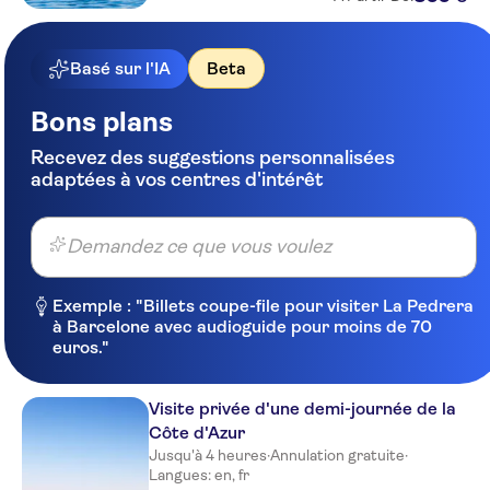
Hotel Florence Nice
Hotel Danemark
Basé sur l'IA
Beta
Hotel Gounod Nice
Bons plans
Premiere Classe Nice -
Recevez des suggestions personnalisées
Promenade Des Anglais
adaptées à vos centres d'intérêt
Hotel Albert 1er
Mercure Nice Centre Grimaldi
Demandez ce que vous voulez
La Villa Nice Victor Hugo
Exemple : "Billets coupe-file pour visiter La Pedrera
Adagio Access Nice Magnan
à Barcelone avec audioguide pour moins de 70
euros."
Best Western Plus Hotel
Massena Nice
Visite privée d'une demi-journée de la
NH Nice
Côte d'Azur
Jusqu'à 4 heures
·
Annulation gratuite
·
Ibis Styles Nice Vieux Port
Langues: en, fr