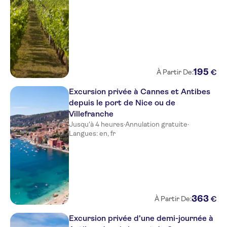
All Suite Residhome Nice
Mediterranee
Hotel Le Royal
Hyatt Regency Nice Palais de la
Mediterranee
195
€
À Partir De:
Hotel Boreal
Excursion privée à Cannes et Antibes
Best Western Alba Hotel
depuis le port de Nice ou de
Villefranche
Hotel Suede
Jusqu'à 4 heures
·
Annulation gratuite
·
Langues: en, fr
Hotel Beau Rivage
The Deck Hotel by
HappyCulture
Hotel Carlton Nice
363
€
À Partir De:
Hotel des Dames
Excursion privée d'une demi-journée à
Hotel Aria