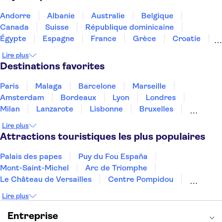
Hotel de la Mer
Andorre
Albanie
Australie
Belgique
Hotel Suisse Nice
Canada
Suisse
République dominicaine
Égypte
Espagne
France
Grèce
Croatie
Best Western Plus Nice Cosy
Hotel
Irlande
Islande
Italie
Maroc
Malaisie
Lire plus
Thaïlande
Tunisie
Turquie
Destinations favorites
Best Western Premier Hotel
Roosevelt
Paris
Malaga
Barcelone
Marseille
Hotel de Berne - Nice
Amsterdam
Bordeaux
Lyon
Londres
Milan
Lanzarote
Lisbonne
Bruxelles
Hotel Nice Riviera
Prague
Nice
Marrakech
Budapest
Lire plus
Dubai
Copenhague
Goldstar Resort & Suites
Minorque
Montpellier
Attractions touristiques les plus populaires
Chatham
Palais des papes
Puy du Fou España
Mont-Saint-Michel
Arc de Triomphe
Cannes Garden Hotel
Le Château de Versailles
Centre Pompidou
Un estupendo hotel en el coraz
Palais des Doges
Tour Eiffel
Colisée
n de Niza
Lire plus
La Chapelle Sixtine
Musée du Louvre
La Sagrada Familia
Musée d'Orsay
Entreprise
Best Western Plus Antibes