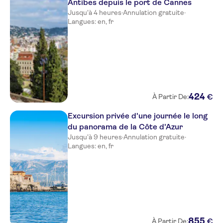
Antibes depuis le port de Cannes
Jusqu'à 4 heures
·
Annulation gratuite
·
Ibis Nice Centre Gare
Langues: en, fr
Westminster Hotel & Spa, BW
Premier Collection
Nice Hotel Congres
La Malmaison Nice Boutique
hotel
424
€
À Partir De:
Hotel Little Palace
Excursion privée d'une journée le long
du panorama de la Côte d'Azur
Hotel du Petit Palais
Jusqu'à 9 heures
·
Annulation gratuite
·
Novotel Nice Centre Vieux Nice
Langues: en, fr
Hotel West End
Best Western Plus Hotel Brice
Garden Nice
Hotel Magnan
855
€
À Partir De: