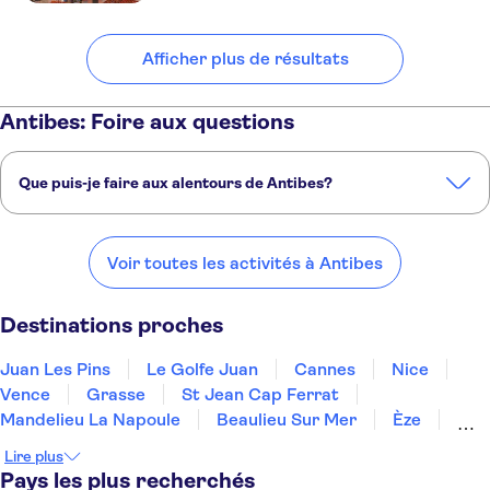
Boscolo Exedra Nice,
Autograph Collection
Afficher plus de résultats
Hipark by Adagio Nice
Aparthotel Ammi Vieux Nice
Antibes: Foire aux questions
Hotel Westminster
Que puis-je faire aux alentours de Antibes?
Hotel Ellington Nice Centre
Voici quelques-uns de nos endroits préférés à visiter près de
Hotel Lepante
Antibes:
Voir toutes les activités à Antibes
Ibis Budget Nice Californie
Juan Les Pins
Le Golfe Juan
Cannes
Nice
Vence
Lenval
Destinations proches
Hotel Paganini
Juan Les Pins
Le Golfe Juan
Cannes
Nice
Hotel Villa Rivoli
Vence
Grasse
St Jean Cap Ferrat
Hotel Locarno
Mandelieu La Napoule
Beaulieu Sur Mer
Èze
Menton
Ste Maxime
Draguignan
St Tropez
Adagio Access Nice Acropolis
Lire plus
Gassin
Pays les plus recherchés