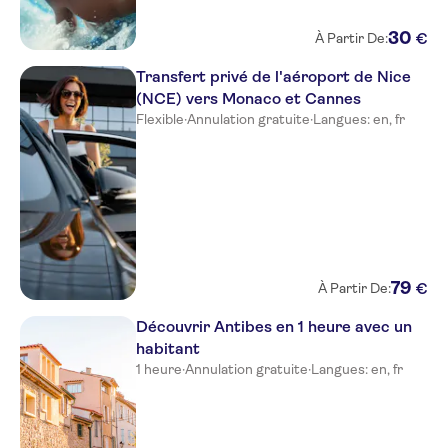
The Jay Hotel by HappyCulture
30
€
À Partir De:
Radisson Blu Hotel, Nice
Transfert privé de l'aéroport de Nice
(NCE) vers Monaco et Cannes
Villa Otero by HappyCulture
Flexible
·
Annulation gratuite
·
Langues: en, fr
Hotel Lafayette Nice
Mercure Nice Marche aux
Fleurs
easyHotel Nice Palais des
Congres Vieux Nice
79
€
À Partir De:
Le Meridien Nice
Découvrir Antibes en 1 heure avec un
Nice Excelsior Hotel
habitant
Hotel de la Mer
1 heure
·
Annulation gratuite
·
Langues: en, fr
Hotel Bristol
Hotel Villa La Tour