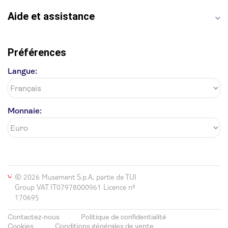
Aide et assistance
Préférences
Langue:
Monnaie:
© 2026 Musement S.p.A, partie de TUI
Group VAT IT07978000961 Licence nº
170695
Contactez-nous
Politique de confidentialité
Cookies
Conditions générales de vente