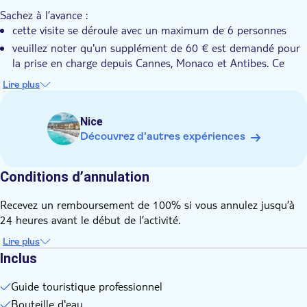
Guide expert
Les deux dernières destinations de la journée seront les
Sachez à l’avance :
Flânez dans les ruelles pittoresques des villages médiévaux
villages d'Antibes et de Saint-Paul de Vence. Dans la première,
cette visite se déroule avec un maximum de 6 personnes
Bon numérique
d'Èze, Antibes et Saint-Paul de Vence
vous flânerez dans ses rues et explorerez le marché provençal
Visite privée
veuillez noter qu'un supplément de 60 € est demandé pour
et son musée Picasso ; dans la seconde, vous aurez l'occasion
la prise en charge depuis Cannes, Monaco et Antibes. Ce
Pick-up à l'hôtel
de vous promener dans ses rues médiévales sinueuses et
supplément doit être payé par carte le jour de la visite
Transport inclus
Lire plus
d'admirer les vues pittoresques qui ont inspiré des artistes
comme Picasso, Matisse et Chagall. À la fin de l'expérience,
vous retournerez confortablement à Nice à bord de votre
Nice
autocar privé.
Découvrez d'autres expériences
Conditions d’annulation
Recevez un remboursement de 100% si vous annulez jusqu’à
24 heures avant le début de l’activité.
Lire plus
Inclus
Guide touristique professionnel
Bouteille d'eau