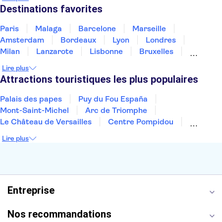
Thaïlande
Tunisie
Turquie
Destinations favorites
Paris
Malaga
Barcelone
Marseille
Amsterdam
Bordeaux
Lyon
Londres
Milan
Lanzarote
Lisbonne
Bruxelles
Prague
Nice
Marrakech
Budapest
Lire plus
Dubai
Copenhague
Minorque
Montpellier
Attractions touristiques les plus populaires
Palais des papes
Puy du Fou España
Mont-Saint-Michel
Arc de Triomphe
Le Château de Versailles
Centre Pompidou
Palais des Doges
Tour Eiffel
Colisée
Lire plus
La Chapelle Sixtine
Musée du Louvre
La Sagrada Familia
Musée d'Orsay
Statue de la Liberté
Tour de Pise
Cathédrale Notre Dame
Montmartre
Giverny
Entreprise
Opéra Garnier
Alhambra
Nos recommandations