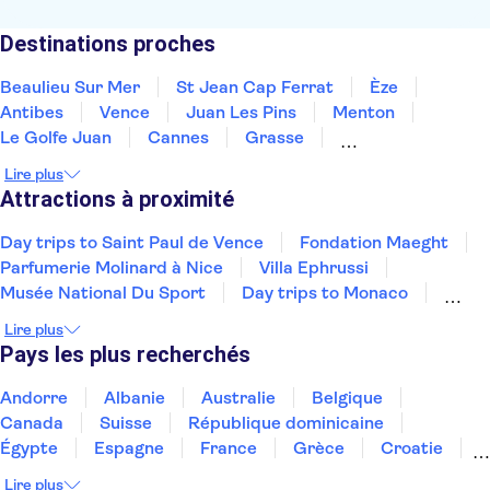
Destinations proches
Beaulieu Sur Mer
St Jean Cap Ferrat
Èze
Antibes
Vence
Juan Les Pins
Menton
Le Golfe Juan
Cannes
Grasse
Mandelieu La Napoule
Ste Maxime
Draguignan
Lire plus
St Tropez
Gassin
Attractions à proximité
Day trips to Saint Paul de Vence
Fondation Maeght
Parfumerie Molinard à Nice
Villa Ephrussi
Musée National Du Sport
Day trips to Monaco
Promenade des Anglais
Day trips to Monte Carlo
Lire plus
Day trips to Eze
French Riviera day trips
Pays les plus recherchés
Musée d'Orsay
Monnaie de Paris
Musée de l'Orangerie
Andorre
Albanie
Australie
Belgique
Vallée de la Loire et Châteaux
Palais des papes
Canada
Suisse
République dominicaine
Égypte
Espagne
France
Grèce
Croatie
Irlande
Islande
Italie
Maroc
Malaisie
Lire plus