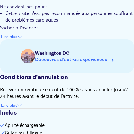
Découvrez les points forts de la ville les plus adaptés aux
Ne convient pas pour :
familles
Cette visite n'est pas recommandée aux personnes souffrant
de problèmes cardiaques
Sachez à l'avance :
Prix par groupe pour 1 à 6 personnes
Lire plus
Les transports en commun sont disponibles à proximité
Veuillez noter qu'il s'agit d'une visite autoguidée. Personne
Washington DC
ne vous accueillera au point de départ
Découvrez d'autres expériences
Les billets pour accéder aux attractions ne sont pas inclus
Le sentier urbain est disponible pour démarrer à tout
Conditions d’annulation
moment 24h/24 et 7j/7
La visite est accessible aux poussettes et aux fauteuils
Recevez un remboursement de 100% si vous annulez jusqu’à
roulants
24 heures avant le début de l’activité.
Cette visite est accessible aux personnes malentendantes
Lire plus
Vous aurez besoin d'une connexion Internet (données) pour
Inclus
jouer à ce jeu de ville
Important. Vous devez créer vous-même un identifiant pour
Apli téléchargeable
ce jeu. Vous trouverez les instructions après la réservation
Guide multilingue