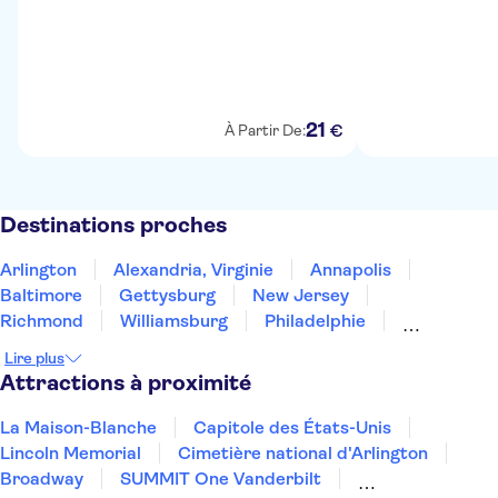
21
€
À Partir De:
Destinations proches
Arlington
Alexandria, Virginie
Annapolis
Baltimore
Gettysburg
New Jersey
Richmond
Williamsburg
Philadelphie
Atlantic City
Allentown
Edison
Pittsburgh
Lire plus
Newark
Brooklyn
Attractions à proximité
La Maison-Blanche
Capitole des États-Unis
Lincoln Memorial
Cimetière national d'Arlington
Broadway
SUMMIT One Vanderbilt