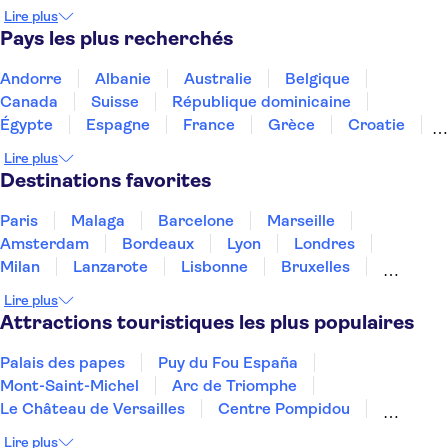
Musée américain d'histoire naturelle
Lire plus
Top of the Rock
Intrepid Museum
Pays les plus recherchés
The Edge New York
Mémorial et musée du 11 Septembre
Andorre
Albanie
Australie
Belgique
Musée d'Art Moderne (MoMA)
Canada
Suisse
République dominicaine
One World Observatory
Yankee Stadium
Égypte
Espagne
France
Grèce
Croatie
Croisières Circle Line Sightseeing
Irlande
Islande
Italie
Maroc
Malaisie
Lire plus
Thaïlande
Tunisie
Turquie
Destinations favorites
Paris
Malaga
Barcelone
Marseille
Amsterdam
Bordeaux
Lyon
Londres
Milan
Lanzarote
Lisbonne
Bruxelles
Prague
Nice
Marrakech
Budapest
Lire plus
Dubai
Copenhague
Minorque
Montpellier
Attractions touristiques les plus populaires
Palais des papes
Puy du Fou España
Mont-Saint-Michel
Arc de Triomphe
Le Château de Versailles
Centre Pompidou
Palais des Doges
Tour Eiffel
Colisée
Lire plus