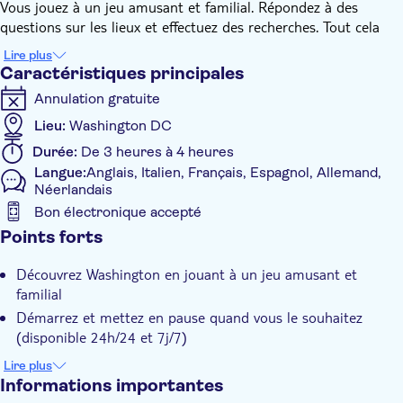
Vous jouez à un jeu amusant et familial. Répondez à des
questions sur les lieux et effectuez des recherches. Tout cela
sur votre smartphone.
Lire plus
Connectez-vous à une application de jeu gratuite et profitez de
Caractéristiques principales
la ville. Prenez votre temps, car c'est vous qui décidez quand
Annulation gratuite
commencer, arrêter ou faire une pause. Utilisez le GPS pour
trouver les plus belles places, rues et monuments. Obtenez les
Lieu:
Washington DC
faits les plus intéressants sur la ville. Découvrez Washington
Durée:
De 3 heures à 4 heures
avec une chasse au trésor électronique unique. Les instructions
Langue:
Anglais, Italien, Français, Espagnol, Allemand,
pour commencer la visite seront données après la réservation.
Néerlandais
Vous pouvez faire cette visite à tout moment.
Bon électronique accepté
Ce jeu de ville est également une activité parfaite pour les
Caractéristiques supplémentaires
Points forts
grands groupes.
Confirmation instantanée
Découvrez Washington en jouant à un jeu amusant et
Visite guidée
familial
Excursion privée
Démarrez et mettez en pause quand vous le souhaitez
(disponible 24h/24 et 7j/7)
Bon numérique
Prenez votre temps, il n'y a pas de limite de temps pour
Lire plus
jouer au jeu
Informations importantes