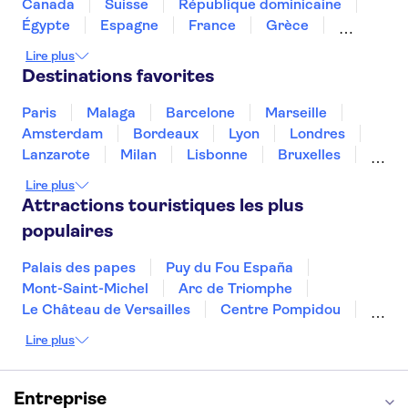
Croisières Circle Line Sightseeing
Canada
Suisse
République dominicaine
Cathédrale Saint-Patrick
Égypte
Espagne
France
Grèce
Empire State Building
Harlem
Croatie
Irlande
Islande
Italie
Lire plus
Centre spatial Kennedy
Maroc
Malaisie
Thaïlande
Tunisie
Destinations favorites
Turquie
Paris
Malaga
Barcelone
Marseille
Amsterdam
Bordeaux
Lyon
Londres
Lanzarote
Milan
Lisbonne
Bruxelles
Prague
Nice
Budapest
Marrakech
Lire plus
Dubai
Minorque
Copenhague
Montpellier
Attractions touristiques les plus
populaires
Palais des papes
Puy du Fou España
Mont-Saint-Michel
Arc de Triomphe
Le Château de Versailles
Centre Pompidou
Palais des Doges
Tour Eiffel
Colisée
Lire plus
La Chapelle Sixtine
Musée du Louvre
La Sagrada Familia
Musée d'Orsay
Statue de la Liberté
Tour de Pise
Entreprise