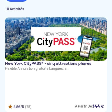
Guide expert
Culture et histoire
Français
Revendeur officiel
10 Activités
Incontournables
Italien
Bateaux
Portugais
Tourisme et traditions
Ville
New York CityPASS® - cinq attractions phares
Flexible
·
Annulation gratuite
·
Langues: en
144
€
À Partir De:
4,56
/5
(75)