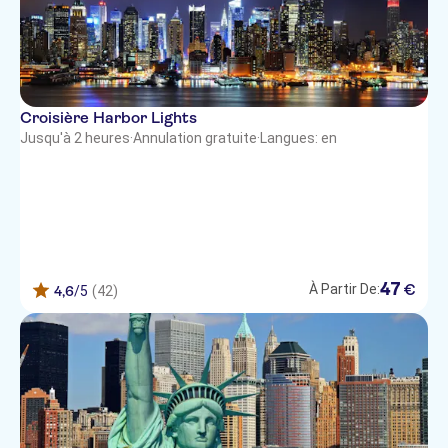
Croisière Harbor Lights
Jusqu'à 2 heures
·
Annulation gratuite
·
Langues: en
47
€
À Partir De:
4,6
/5
(42)