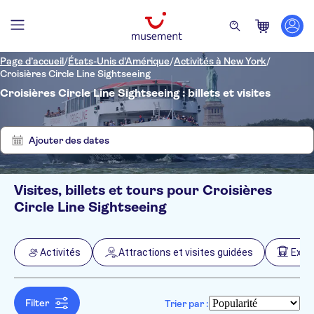
Page d’accueil
/
États-Unis d'Amérique
/
Activités à New York
/
Croisières Circle Line Sightseeing
Croisières Circle Line Sightseeing : billets et visites
Supprimer
Afficher
les
10
filtres
résultats
Ajouter des dates
Visites, billets et tours pour Croisières
Filtres
Prix par adulte
Circle Line Sightseeing
Prise en charge à l'hôtel
Options de billets
Confirmation instantanée
Catégories
Min
€
Max
€
Activités
Attractions et visites guidées
Excur
Annulation gratuite
Activités
NO-PICKUP
Langue
Entrée incluse
Anglais
Activités urbaines
Attractions et visites guidées
Bon numérique
Allemand
Filter
Croisières
Trier par :
Visite guidée
Pass touristiques
Excursions à la journée
Espagnol