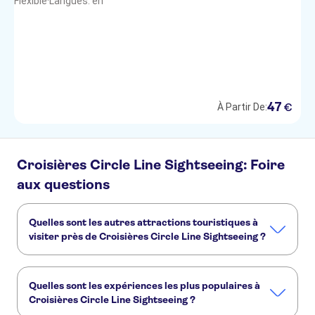
Flexible
·
Langues: en
47
€
À Partir De:
Croisières Circle Line Sightseeing: Foire
aux questions
Quelles sont les autres attractions touristiques à
visiter près de Croisières Circle Line Sightseeing ?
Voici d'autres sites touristiques à ne pas manquer à
Croisières Circle Line Sightseeing :
Quelles sont les expériences les plus populaires à
Broadway
SUMMIT One Vanderbilt
Croisières Circle Line Sightseeing ?
Mémorial et musée du 11 Septembre