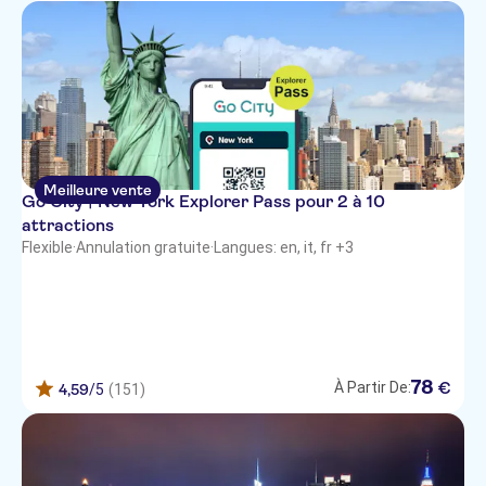
Meilleure vente
Go City | New York Explorer Pass pour 2 à 10
attractions
Flexible
·
Annulation gratuite
·
Langues: en, it, fr +3
78
€
À Partir De:
4,59
/5
(151)