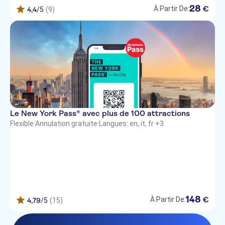
28
€
À Partir De:
4,4
/5
(9)
Le New York Pass® avec plus de 100 attractions
Flexible
·
Annulation gratuite
·
Langues: en, it, fr +3
148
€
À Partir De:
4,79
/5
(15)