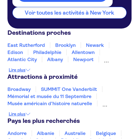
Voir toutes les activités à New York
Destinations proches
East Rutherford
Brooklyn
Newark
Edison
Philadelphie
Allentown
Atlantic City
Albany
Newport
Providence
Martha's Vineyard
Baltimore
Lire plus
Concord
Annapolis
Attractions à proximité
Broadway
SUMMIT One Vanderbilt
Mémorial et musée du 11 Septembre
Musée américain d'histoire naturelle
Top of the Rock
Intrepid Museum
Lire plus
The Edge New York
Pays les plus recherchés
Musée d'Art Moderne (MoMA)
One World Observatory
Yankee Stadium
Andorre
Albanie
Australie
Belgique