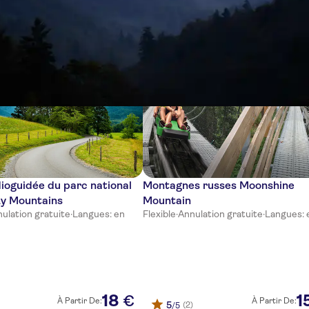
dioguidée du parc national
Montagnes russes Moonshine
y Mountains
Mountain
ulation gratuite
·
Langues: en
Flexible
·
Annulation gratuite
·
Langues: 
18
1
€
À Partir De:
À Partir De:
5
(2)
/5