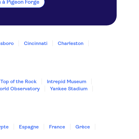
és à Pigeon Forge
sboro
Cincinnati
Charleston
Top of the Rock
Intrepid Museum
orld Observatory
Yankee Stadium
ypte
Espagne
France
Grèce