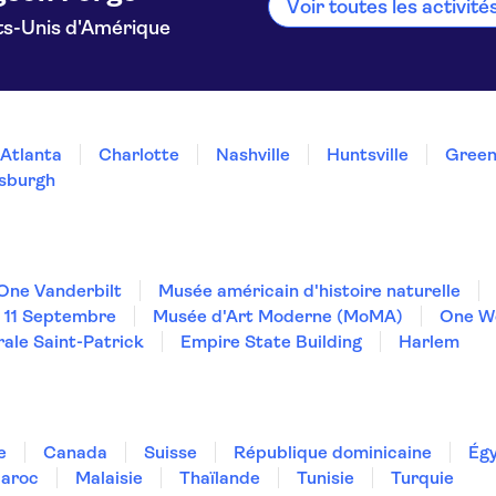
Voir toutes les activit
ts-Unis d'Amérique
Atlanta
Charlotte
Nashville
Huntsville
Green
tsburgh
ne Vanderbilt
Musée américain d'histoire naturelle
 11 Septembre
Musée d'Art Moderne (MoMA)
One W
ale Saint-Patrick
Empire State Building
Harlem
e
Canada
Suisse
République dominicaine
Ég
aroc
Malaisie
Thaïlande
Tunisie
Turquie