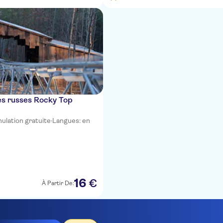
s russes Rocky Top
ulation gratuite
·
Langues: en
16
€
À Partir De: