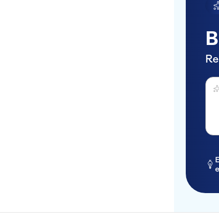
B
Re
Dema
E
e