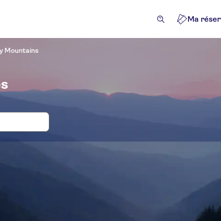
Ma réser
y Mountains
es
es, billets et tours pour Smoky Mounta
ivités
Billets et événements
Attractions et visites gui