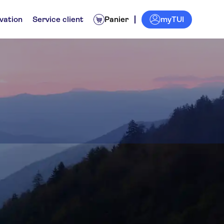
myTUI
vation
Service client
Panier
ins
dées
Excursions à la journée