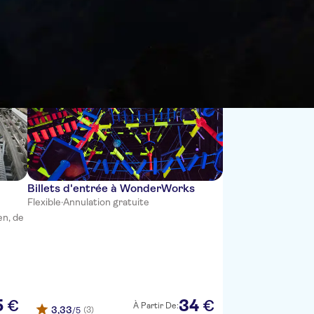
Trier par :
Billets d'entrée à WonderWorks
Flexible
·
Annulation gratuite
en, de
5
34
€
€
À Partir De:
3,33
(3)
/5