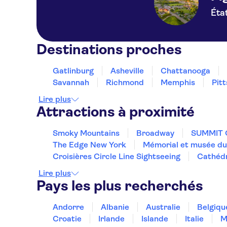
Éta
Destinations proches
Gatlinburg
Asheville
Chattanooga
Savannah
Richmond
Memphis
Pit
Lire plus
Attractions à proximité
Smoky Mountains
Broadway
SUMMIT O
The Edge New York
Mémorial et musée du
Croisières Circle Line Sightseeing
Cathédr
Lire plus
Pays les plus recherchés
Andorre
Albanie
Australie
Belgiqu
Croatie
Irlande
Islande
Italie
M