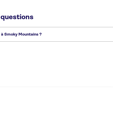
 questions
es à Smoky Mountains ?
tagnes russes Moonshine Mountain
Billets d'entrée à WonderWorks
Monta