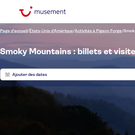
Page d’accueil
/
États-Unis d'Amérique
/
Activités à Pigeon Forge
/
Smok
Smoky Mountains : billets et visit
Ajouter des dates
Prix par adulte
Visit
Prise en charge à l'hôtel
Options de billets
Annulation gratuite
Catégories
€
€
Act
Min
Max
Confirmation instantanée
Langue
Activités
NO-PICKUP