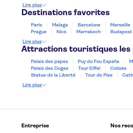
Lire plus
Destinations favorites
Paris
Malaga
Barcelone
Marseille
Prague
Nice
Marrakech
Budapest
Lire plus
Attractions touristiques les
Palais des papes
Puy du Fou España
M
Palais des Doges
Tour Eiffel
Colisée
Statue de la Liberté
Tour de Pise
Cath
Lire plus
Entreprise
Nos rec