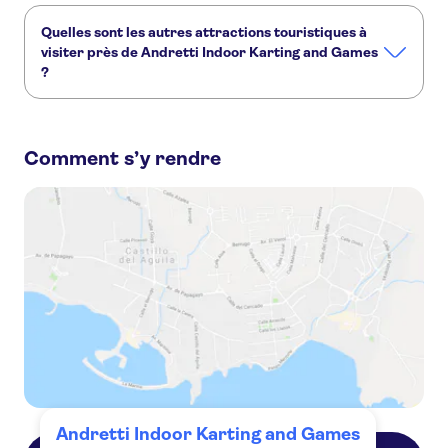
Quelles sont les autres attractions touristiques à
visiter près de Andretti Indoor Karting and Games
?
Voici d'autres sites touristiques à ne pas manquer à
Andretti Indoor Karting and Games :
Comment s’y rendre
Centre spatial Kennedy
Forfaits Floride : Combo & Essential
Universal Orlando Resort
LEGOLAND® Florida Resort
Walt Disney World Resort en Floride
Wheel at ICON Park
Andretti Indoor Karting and Games