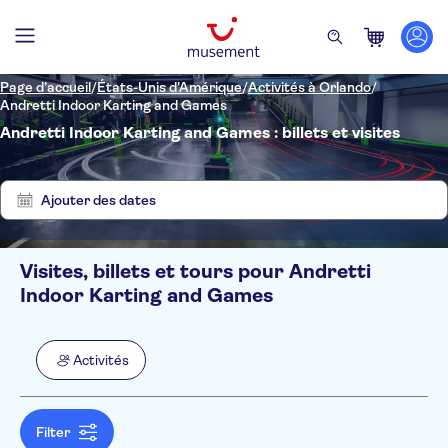
Page d’accueil
/
États-Unis d'Amérique
/
Activités à Orlando
/
Andretti Indoor Karting and Games
Andretti Indoor Karting and Games : billets et visites
Supprimer
Afficher
les
1
filtres
résultats
Ajouter des dates
Visites, billets et tours pour Andretti
Filtres
Prix par adulte
Indoor Karting and Games
Prise en charge à l'hôtel
Options de billets
Entrée incluse
Catégories
Min
€
Max
€
Activités
Confirmation instantanée
Activités
NO-PICKUP
Langue
Anglais
Activités d'intérieur
Filter
S'amuser à