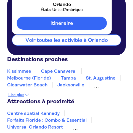
Orlando
États-Unis d'Amérique
Orlando
États-Unis d'Amérique
Itinéraire
Voir toutes les activités à Orlando
Destinations proches
Kissimmee
Cape Canaveral
Melbourne (Floride)
Tampa
St. Augustine
Clearwater Beach
Jacksonville
Fort Myers
Naples, Floride
Lire plus
Fort Lauderdale
Miami Beach
Miami
Attractions à proximité
Savannah
Key West
Centre spatial Kennedy
Forfaits Floride : Combo & Essential
Universal Orlando Resort