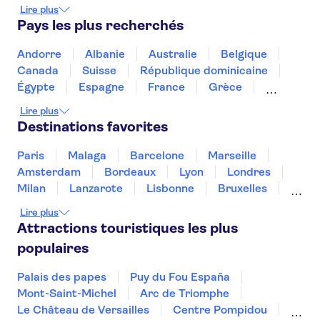
LEGOLAND® Florida Resort
Lire plus
Walt Disney World Resort en Floride
Pays les plus recherchés
Wheel at ICON Park
Broadway
SUMMIT One Vanderbilt
Andorre
Albanie
Australie
Belgique
Musée américain d'histoire naturelle
Canada
Suisse
République dominicaine
Top of the Rock
Intrepid Museum
Égypte
Espagne
France
Grèce
The Edge New York
Croatie
Irlande
Islande
Italie
Lire plus
Mémorial et musée du 11 Septembre
Maroc
Malaisie
Thaïlande
Tunisie
Destinations favorites
Musée d'Art Moderne (MoMA)
Turquie
One World Observatory
Paris
Malaga
Barcelone
Marseille
Amsterdam
Bordeaux
Lyon
Londres
Milan
Lanzarote
Lisbonne
Bruxelles
Prague
Nice
Marrakech
Budapest
Lire plus
Dubai
Copenhague
Minorque
Montpellier
Attractions touristiques les plus
populaires
Palais des papes
Puy du Fou España
Mont-Saint-Michel
Arc de Triomphe
Le Château de Versailles
Centre Pompidou