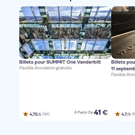
Billets pour SUMMIT One Vanderbilt
Billets po
Flexible
·
Annulation gratuite
11 septem
Flexible
·
Annu
41
€
À Partir De:
4,75
4,7
(191)
(1
/5
/5