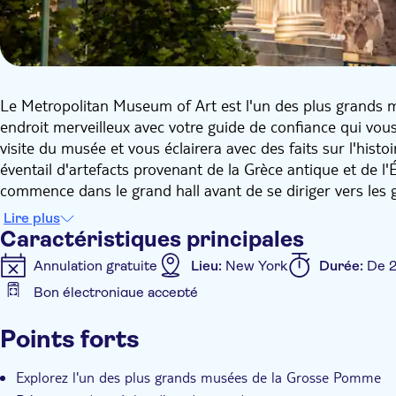
Le Metropolitan Museum of Art est l'un des plus grands 
endroit merveilleux avec votre guide de confiance qui vo
visite du musée et vous éclairera avec des faits sur l'histo
éventail d'artefacts provenant de la Grèce antique et de l'
commence dans le grand hall avant de se diriger vers les 
arrêts à la galerie médiévale et aux ailes américaines et e
Lire plus
et peintures emblématiques.
Caractéristiques principales
Annulation gratuite
Lieu:
New York
Durée:
De 2
Bon électronique accepté
Caractéristiques supplémentaires
Points forts
Confirmation instantanée
Coupe-file
Entrée in
Bon numérique
Visite privée
Explorez l'un des plus grands musées de la Grosse Pomme