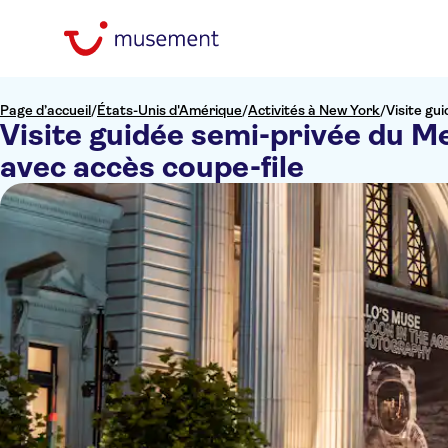
Page d’accueil
/
États-Unis d'Amérique
/
Activités à New York
/
Visite gu
Visite guidée semi-privée du 
avec accès coupe-file