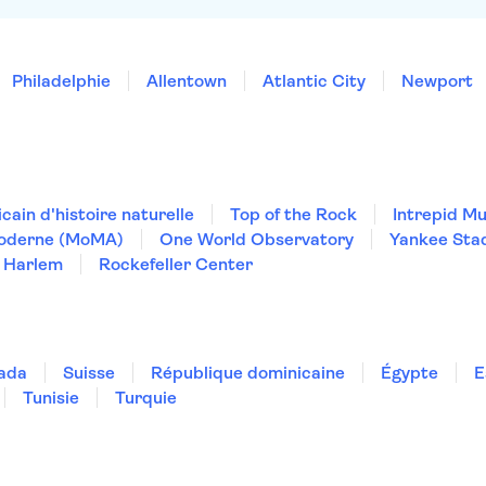
Philadelphie
Allentown
Atlantic City
Newport
ain d'histoire naturelle
Top of the Rock
Intrepid M
Moderne (MoMA)
One World Observatory
Yankee Sta
Harlem
Rockefeller Center
ada
Suisse
République dominicaine
Égypte
E
Tunisie
Turquie