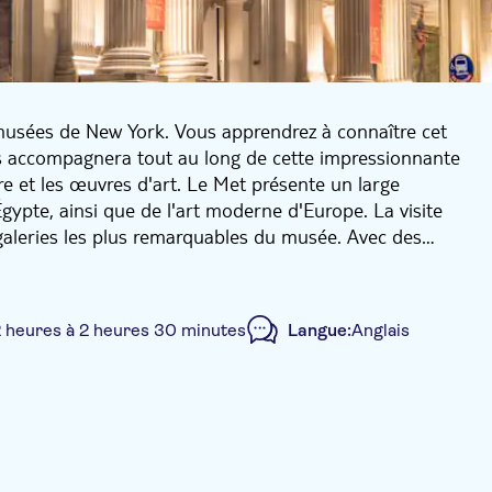
musées de New York. Vous apprendrez à connaître cet
us accompagnera tout au long de cette impressionnante
ire et les œuvres d'art. Le Met présente un large
Égypte, ainsi que de l'art moderne d'Europe. La visite
galeries les plus remarquables du musée. Avec des
uropéennes, vous verrez et découvrirez divers peintres
 heures à 2 heures 30 minutes
Langue:
Anglais
cluse
Visite guidée
Touche locale