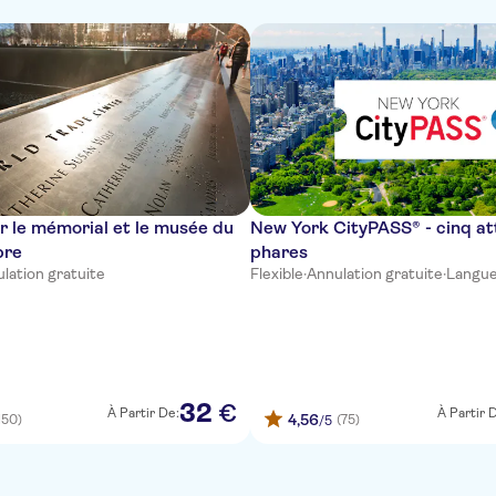
ur le mémorial et le musée du
New York CityPASS® - cinq at
bre
phares
lation gratuite
Flexible
·
Annulation gratuite
·
Langue
32
€
À Partir De:
À Partir 
4,56
150)
(75)
/5