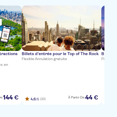
tractions
Billets d'entrée pour le Top of The Rock
Billets
Flexible
·
Annulation gratuite
Flexible
s: en
144
44
€
€
De:
À Partir De:
4,6
4,72
(33)
/5