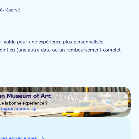
ré-réservé
ar guide pour une expérience plus personnalisée
avoir lieu (une autre date ou un remboursement complet
ssement préalable de la direction du musée.
e alternative appropriée si l'heure d'ouverture du musée est
ite
tan Museum of Art
vé la bonne expérience ?
 expériences
res expériences