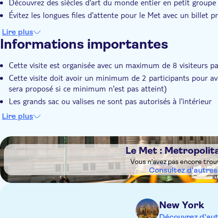
Découvrez des siècles d'art du monde entier en petit groupe
Évitez les longues files d'attente pour le Met avec un billet p
Lire plus
Informations importantes
Cette visite est organisée avec un maximum de 8 visiteurs p
Cette visite doit avoir un minimum de 2 participants pour 
sera proposé si ce minimum n'est pas atteint)
Les grands sac ou valises ne sont pas autorisés à l'intérieur
Une quantité modérée de marche à pied est à prévoir
Lire plus
Des fermetures occasionnelles peuvent avoir lieu sans averti
Lorsque cela se produit, les visiteurs se verront proposer un
DSA1Le Met : Metropolitan Museum of Art
retardée de plus d'une heure après l'heure de début de la vis
Le Met : Metropoli
Vous n'avez pas encore trou
Consultez d'autres
New York
Découvrez d'aut