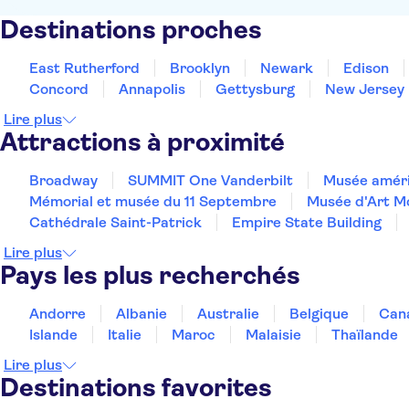
Destinations proches
East Rutherford
Brooklyn
Newark
Edison
Concord
Annapolis
Gettysburg
New Jersey
Lire plus
Attractions à proximité
Broadway
SUMMIT One Vanderbilt
Musée améric
Mémorial et musée du 11 Septembre
Musée d'Art 
Cathédrale Saint-Patrick
Empire State Building
Lire plus
Pays les plus recherchés
Andorre
Albanie
Australie
Belgique
Can
Islande
Italie
Maroc
Malaisie
Thaïlande
Lire plus
Destinations favorites