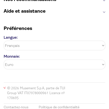
Aide et assistance
Préférences
Langue:
Monnaie:
© 2026 Musement S.p.A, partie de TUI
Group VAT IT07978000961 Licence nº
170695
Contactez-nous
Politique de confidentialité