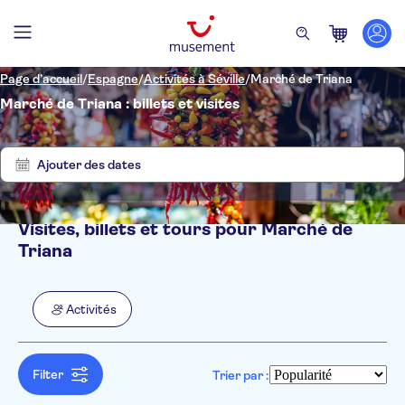
Page d’accueil
/
Espagne
/
Activités à Séville
/
Marché de Triana
Marché de Triana : billets et visites
Supprimer
Afficher
les
2
filtres
résultats
Ajouter des dates
Visites, billets et tours pour Marché de
Filtres
Prix par adulte
Triana
Prise en charge à l'hôtel
Options de billets
Visite guidée
Catégories
Min
€
Max
€
Activités
Bon numérique
Activités
NO-PICKUP
Langue
Annulation gratuite
Anglais
Activités urbaines
Confirmation instantanée
Espagnol
Filter
Arrêts multiples
Trier par :
Touche locale
Français
Visite audioguide