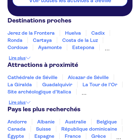
Voir toutes les activités à Séville
Destinations proches
Jerez de la Frontera
Huelva
Cadix
Ronda
Cartaya
Costa de la Luz
Cordoue
Ayamonte
Estepona
Marbella
Fuengirola
La Costa del Sol
Lire plus
Torremolinos
Benalmadena
Attractions à proximité
Cathédrale de Séville
Alcazar de Séville
La Giralda
Guadalquivir
La Tour de l'Or
Site archéologique d'Italica
Le musée Picasso Malaga
La Sagrada Familia
Lire plus
Paseo del Arte
Musée Reina Sofía
Pays les plus recherchés
Stade Santiago Bernabéu
Musée Thyssen-Bornemisza
Andorre
Albanie
Australie
Belgique
Théâtre-musée Dalí
Musée Picasso
Canada
Suisse
République dominicaine
Le palais de la musique catalane
Égypte
Espagne
France
Grèce