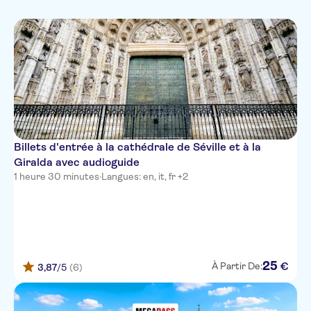
Italien
Expérience virtuelle
Allemand
Japonais
Coréen
Chinois
Billets d'entrée à la cathédrale de Séville et à la
Giralda avec audioguide
1 heure 30 minutes
·
Langues: en, it, fr +2
25
€
À Partir De:
3,87
/5
(6)