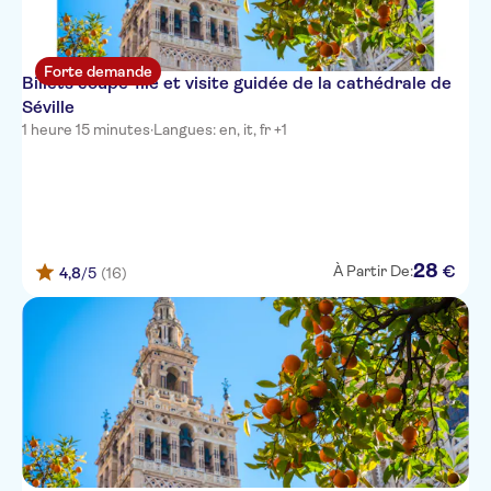
Forte demande
Billets coupe-file et visite guidée de la cathédrale de
Séville
1 heure 15 minutes
·
Langues: en, it, fr +1
28
€
À Partir De:
4,8
/5
(16)