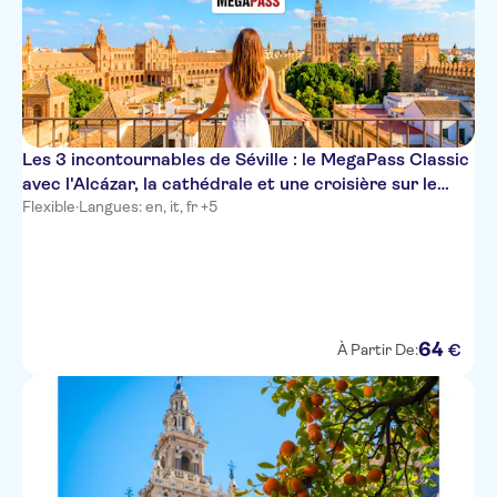
Les 3 incontournables de Séville : le MegaPass Classic
avec l'Alcázar, la cathédrale et une croisière sur le
fleuve
Flexible
·
Langues: en, it, fr +5
64
€
À Partir De: