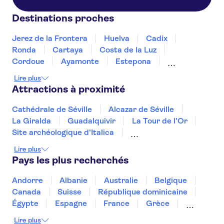
Destinations proches
Jerez de la Frontera
Huelva
Cadix
Ronda
Cartaya
Costa de la Luz
Cordoue
Ayamonte
Estepona
Marbella
Fuengirola
La Costa del Sol
Lire plus
Torremolinos
Benalmadena
Attractions à proximité
Cathédrale de Séville
Alcazar de Séville
La Giralda
Guadalquivir
La Tour de l'Or
Site archéologique d'Italica
Le musée Picasso Malaga
La Sagrada Familia
Lire plus
Paseo del Arte
Musée Reina Sofía
Pays les plus recherchés
Stade Santiago Bernabéu
Musée Thyssen-Bornemisza
Andorre
Albanie
Australie
Belgique
Théâtre-musée Dalí
Musée Picasso
Canada
Suisse
République dominicaine
Le palais de la musique catalane
Égypte
Espagne
France
Grèce
Croatie
Irlande
Islande
Italie
Lire plus