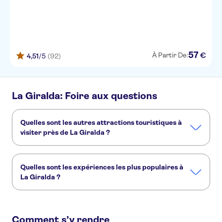
57
€
À Partir De:
4,51
/5
(92)
La Giralda: Foire aux questions
Quelles sont les autres attractions touristiques à
visiter près de La Giralda ?
Voici d'autres sites touristiques à ne pas manquer à La
Giralda :
Quelles sont les expériences les plus populaires à
Cathédrale de Séville
Alcazar de Séville
Guadalquivir
La Giralda ?
La Tour de l'Or
Site archéologique d'Italica
Voici les activités les plus recherchées à La Giralda :
Billets d'entrée à la cathédrale de Séville et à la Giralda avec audioguide
Comment s’y rendre
Les 3 incontournables de Séville : le MegaPass Classic avec l'Alcázar, la cathédrale et une croisière sur le fleuve