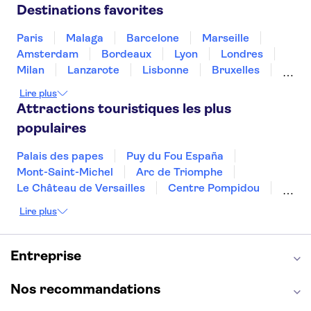
Maroc
Malaisie
Thaïlande
Tunisie
Destinations favorites
Turquie
Paris
Malaga
Barcelone
Marseille
Amsterdam
Bordeaux
Lyon
Londres
Milan
Lanzarote
Lisbonne
Bruxelles
Prague
Nice
Marrakech
Budapest
Lire plus
Dubai
Copenhague
Minorque
Montpellier
Attractions touristiques les plus
populaires
Palais des papes
Puy du Fou España
Mont-Saint-Michel
Arc de Triomphe
Le Château de Versailles
Centre Pompidou
Palais des Doges
Tour Eiffel
Colisée
Lire plus
La Chapelle Sixtine
Musée du Louvre
La Sagrada Familia
Musée d'Orsay
Statue de la Liberté
Tour de Pise
Entreprise
Cathédrale Notre Dame
Montmartre
Giverny
Opéra Garnier
Alhambra
Nos recommandations