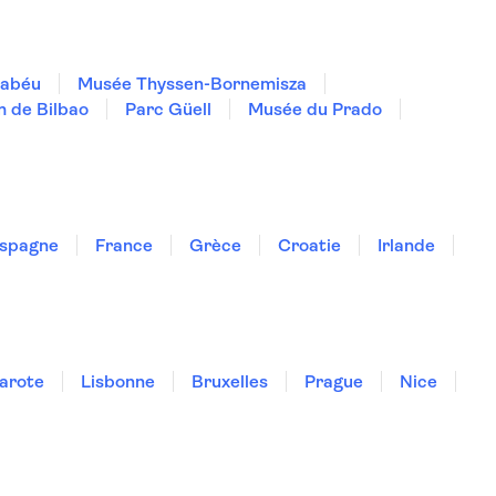
nabéu
Musée Thyssen-Bornemisza
 de Bilbao
Parc Güell
Musée du Prado
spagne
France
Grèce
Croatie
Irlande
arote
Lisbonne
Bruxelles
Prague
Nice