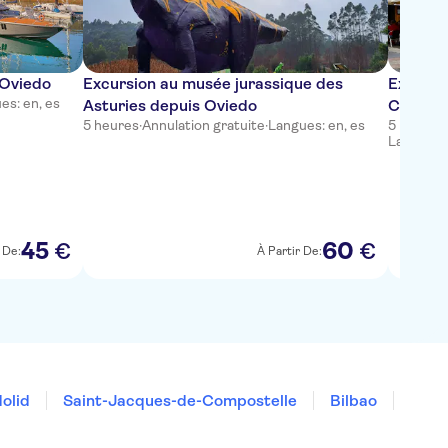
 Oviedo
Excursion au musée jurassique des
Excursio
es: en, es
Asturies depuis Oviedo
Cabo P
5 heures
·
Annulation gratuite
·
Langues: en, es
5 heures
Langues: 
45
60
€
€
 De:
À Partir De:
dolid
Saint-Jacques-de-Compostelle
Bilbao