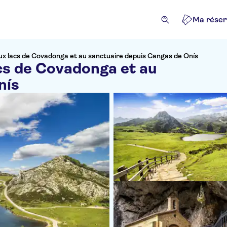
Ma réser
ux lacs de Covadonga et au sanctuaire depuis Cangas de Onís
cs de Covadonga et au
nís