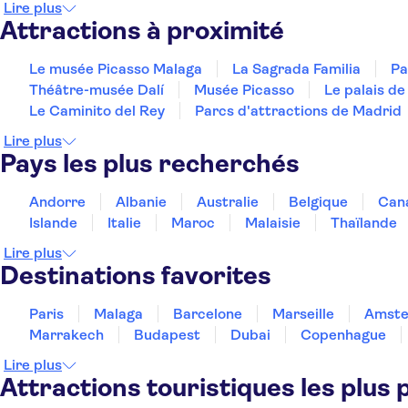
Lire plus
Attractions à proximité
Le musée Picasso Malaga
La Sagrada Familia
Pa
Théâtre-musée Dalí
Musée Picasso
Le palais de
Le Caminito del Rey
Parcs d'attractions de Madrid
Lire plus
Pays les plus recherchés
Andorre
Albanie
Australie
Belgique
Can
Islande
Italie
Maroc
Malaisie
Thaïlande
Lire plus
Destinations favorites
Paris
Malaga
Barcelone
Marseille
Amst
Marrakech
Budapest
Dubai
Copenhague
Lire plus
Attractions touristiques les plus 