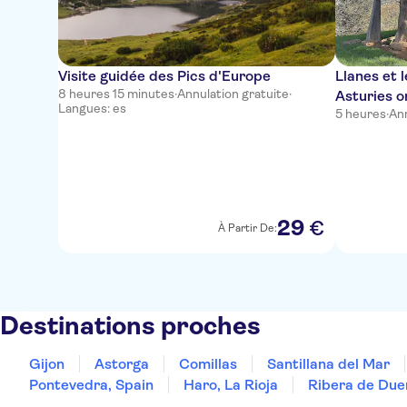
Visite guidée des Pics d'Europe
Llanes et 
8 heures 15 minutes
·
Annulation gratuite
·
Asturies o
Langues: es
5 heures
·
Ann
29
€
À Partir De:
Destinations proches
Gijon
Astorga
Comillas
Santillana del Mar
Pontevedra, Spain
Haro, La Rioja
Ribera de Due