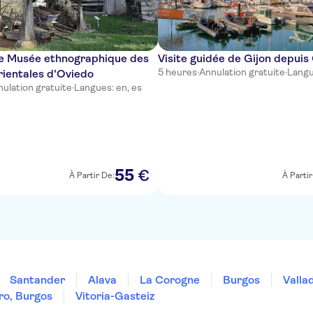
le Musée ethnographique des
Visite guidée de Gijon depuis
5 heures
·
Annulation gratuite
·
Langu
rientales d'Oviedo
ulation gratuite
·
Langues: en, es
55
€
À Partir De:
À Partir
Santander
Alava
La Corogne
Burgos
Valla
ro, Burgos
Vitoria-Gasteiz