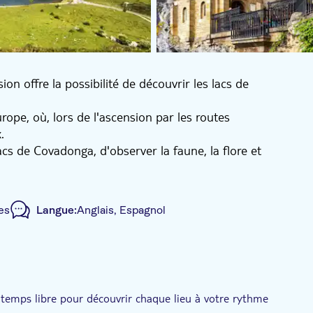
on offre la possibilité de découvrir les lacs de
rope, où, lors de l'ascension par les routes
.
cs de Covadonga, d'observer la faune, la flore et
gos pour admirer les lacs d'Enol et d'Ercina. Vous
er, vous détendre et vous rapprocher de la nature.
ous découvrirez l'histoire des Asturies devant la
es
Langue:
Anglais, Espagnol
 d'un peu plus de temps libre pour explorer la région.
visite à pied et apprécierez la gastronomie locale dans
eux des lieux les plus emblématiques des Asturies.
mérique
Transport inclus
emps libre pour découvrir chaque lieu à votre rythme