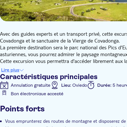
Avec des guides experts et un transport privé, cette excursi
Covadonga et le sanctuaire de la Vierge de Covadonga.
La première destination sera le parc national des Pics d'Eu
asturiennes, vous pourrez admirer le paysage montagneux
Cette excursion vous permettra d'accéder librement aux la
l'environnement, puis de vous rendre au mirador d'Entrela
Lire plus
disposerez d'un peu plus de temps libre pour vous promen
Caractéristiques principales
Ensuite, vous descendrez au Sanctuaire de Covadonga, où v
Annulation gratuite
Lieu:
Oviedo
Durée:
5 heur
Basilique et la Grotte de la Santina. Vous pourrez profiter
Bon électronique accepté
Enfin, vous retournerez à Cangas de Onís pour une courte 
Caractéristiques supplémentaires
ses restaurants typiques.
Points forts
Cette visite de cinq heures vous permettra de connaître d
Confirmation instantanée
Visite guidée
Bon nu
Vous emprunterez des routes de montagne et disposerez de t