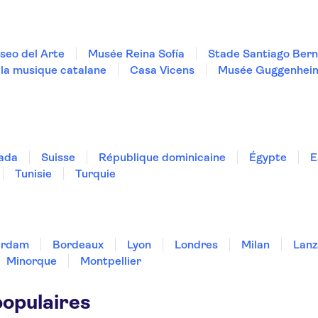
seo del Arte
Musée Reina Sofía
Stade Santiago Ber
 la musique catalane
Casa Vicens
Musée Guggenheim
ada
Suisse
République dominicaine
Égypte
E
Tunisie
Turquie
erdam
Bordeaux
Lyon
Londres
Milan
Lanz
Minorque
Montpellier
populaires