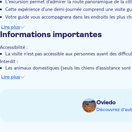
L'excursion permet d'admirer la route panoramique de la côt
Cette expérience d'une demi-journée comprend une visite gu
Votre guide vous accompagnera dans les endroits les plus c
Lire plus
Informations importantes
Accessibilité :
La visite n'est pas accessible aux personnes ayant des difficu
Interdit :
Les animaux domestiques (seuls les chiens d'assistance sont 
Nourriture et boissons dans le bus
Lire plus
A savoir à l'avance :
L'itinéraire est susceptible d'être modifié.
N'oubliez pas d'apporter
Oviedo
Des vêtements et des chaussures confortables
Découvrez d'aut