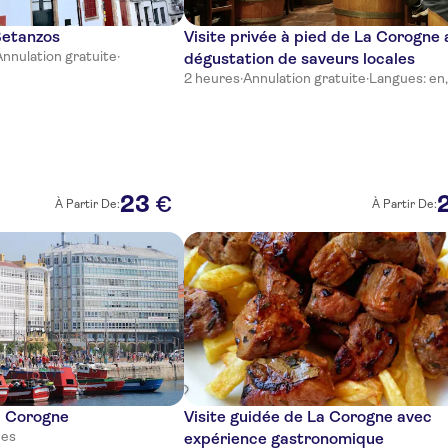
Betanzos
Visite privée à pied de La Corogne
Annulation gratuite
·
dégustation de saveurs locales
2 heures
·
Annulation gratuite
·
Langues: en,
23
€
À Partir De:
À Partir De:
la Corogne
Visite guidée de La Corogne avec
 es
expérience gastronomique