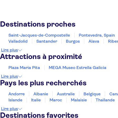
Saint-Jacques-de-Compostelle
Pontevedra, Spain
Vigo
Tui, Spain
Destinations proches
Saint-Jacques-de-Compostelle
Pontevedra, Spain
Valladolid
Santander
Burgos
Alava
Ribe
Lire plus
Attractions à proximité
Plaza Maria Pita
MEGA Museo Estrella Galicia
Lire plus
Pays les plus recherchés
Andorre
Albanie
Australie
Belgique
Can
Islande
Italie
Maroc
Malaisie
Thaïlande
Lire plus
Destinations favorites