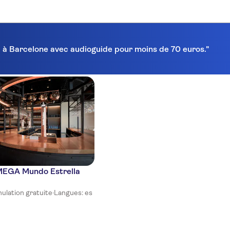
ra à Barcelone avec audioguide pour moins de 70 euros."
 MEGA Mundo Estrella
ulation gratuite
·
Langues: es