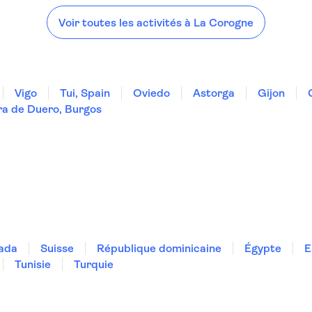
Oviedo
Voir toutes les activités à La Corogne
Vigo
Tui, Spain
Oviedo
Astorga
Gijon
ra de Duero, Burgos
ada
Suisse
République dominicaine
Égypte
E
Tunisie
Turquie