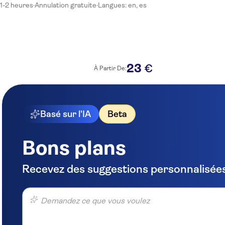
1-2 heures
·
Annulation gratuite
·
Langues: en, es
23
€
À Partir De:
Basé sur l'IA
Beta
Bons plans
Recevez des suggestions personnalisées
Demandez ce que vous voulez