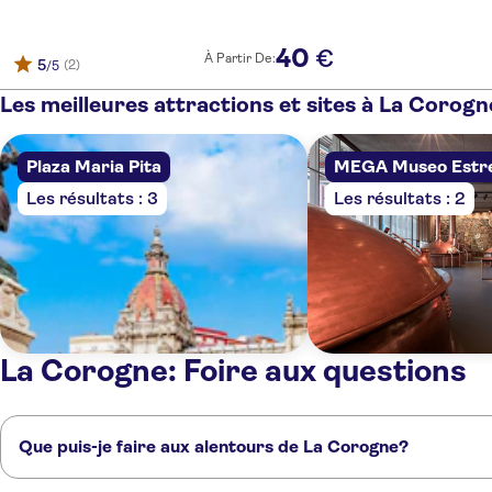
40
€
À Partir De:
5
(2)
/5
Les meilleures attractions et sites à La Corogn
Plaza Maria Pita
MEGA Museo Estrel
Les résultats : 3
Les résultats : 2
La Corogne: Foire aux questions
Que puis-je faire aux alentours de La Corogne?
Voici quelques-uns de nos endroits préférés à visiter près de La Corog