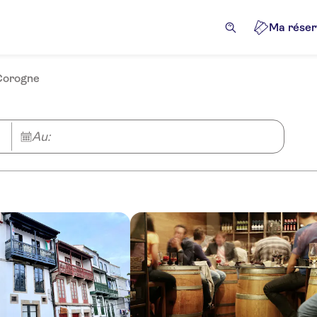
Ma réser
 Corogne
Au: