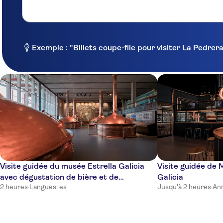
Exemple : "Billets coupe-file pour visiter La Pedre
Visite guidée du musée Estrella Galicia
Visite guidée de
avec dégustation de bière et de
Galicia
2 heures
·
Langues: es
Jusqu'à 2 heures
·
Ann
charcuterie