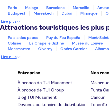
Paris
Malaga
Barcelone
Marseille
Amst
Budapest
Marrakech
Dubai
Minorque
C
Lire plus
Attractions touristiques les plus 
Palais des papes
Puy du Fou España
Mont-Saint
Colisée
La Chapelle Sixtine
Musée du Louvre
Montmartre
Giverny
Opéra Garnier
Alhamb
Lire plus
Entreprise
Nos rec
À propos de TUI Musement
Majorqu
À propos de TUI Group
Punta Ca
Blog TUI Musement
Cancun
Devenez partenaire de distribution
Tenerife