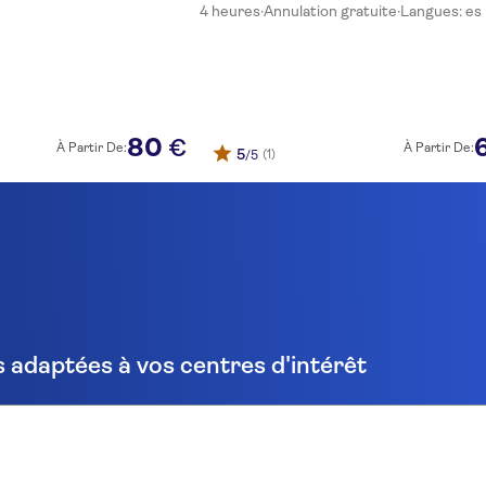
4 heures
·
Annulation gratuite
·
Langues: es
80
€
À Partir De:
À Partir De:
5
(1)
/5
 adaptées à vos centres d'intérêt