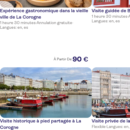
Expérience gastronomique dans la vieille
Visite guidée de 
1 heure 30 minutes
·
ville de La Corogne
Langues: en, es
1 heure 30 minutes
·
Annulation gratuite
·
Langues: en, es
90
€
À Partir De:
Visite historique à pied partagée à La
Visite privée de 
Flexible
·
Langues: en,
Corogne