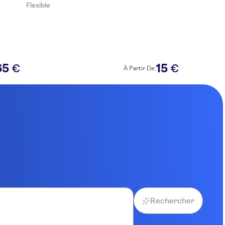
Flexible
65
15
€
€
À Partir De:
Rechercher