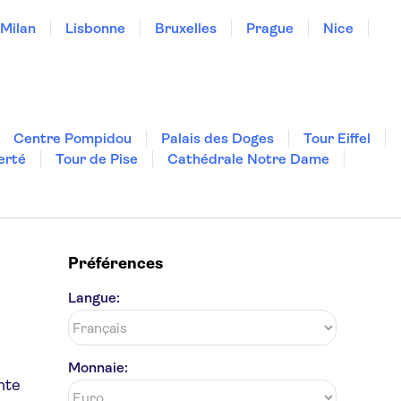
Milan
Lisbonne
Bruxelles
Prague
Nice
Centre Pompidou
Palais des Doges
Tour Eiffel
erté
Tour de Pise
Cathédrale Notre Dame
Préférences
Langue:
Monnaie:
nte