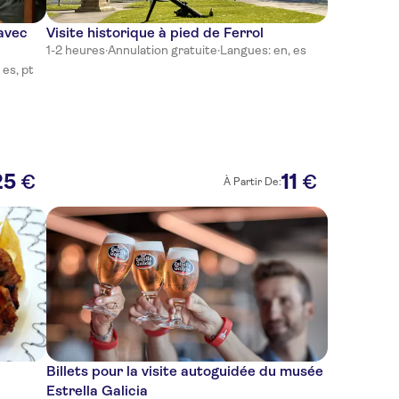
 avec
Visite historique à pied de Ferrol
1-2 heures
·
Annulation gratuite
·
Langues: en, es
 es, pt
25
11
€
€
À Partir De:
Billets pour la visite autoguidée du musée
Estrella Galicia