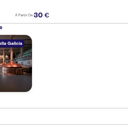
30
€
À Partir De:
e
la Galicia
ne: