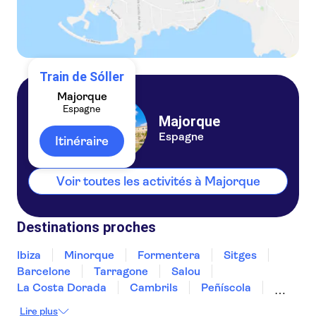
Train de Sóller
Majorque
Espagne
Majorque
Espagne
Itinéraire
Voir toutes les activités à Majorque
Destinations proches
Ibiza
Minorque
Formentera
Sitges
Barcelone
Tarragone
Salou
La Costa Dorada
Cambrils
Peñíscola
Sant Cugat del Vallès
Deltebre
Lire plus