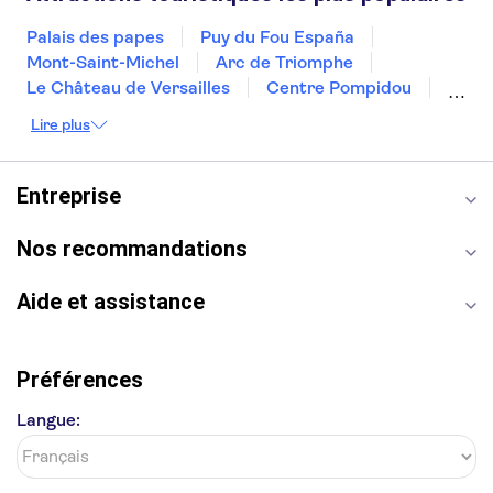
Palais des papes
Puy du Fou España
Mont-Saint-Michel
Arc de Triomphe
Le Château de Versailles
Centre Pompidou
Palais des Doges
Tour Eiffel
Colisée
Lire plus
La Chapelle Sixtine
Musée du Louvre
La Sagrada Familia
Musée d'Orsay
Statue de la Liberté
Tour de Pise
Entreprise
Cathédrale Notre Dame
Montmartre
Giverny
Opéra Garnier
Alhambra
Nos recommandations
Aide et assistance
Préférences
Langue: