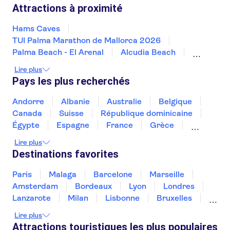
La Costa Brava
Jávea
Attractions à proximité
Hams Caves
TUI Palma Marathon de Mallorca 2026
Palma Beach - El Arenal
Alcudia Beach
Cala Ratjada
Cathédrale de Palma
Lire plus
Le musée Picasso Malaga
La Sagrada Familia
Pays les plus recherchés
Paseo del Arte
Musée Reina Sofía
Stade Santiago Bernabéu
Andorre
Albanie
Australie
Belgique
Musée Thyssen-Bornemisza
Musée Picasso
Canada
Suisse
République dominicaine
Le palais de la musique catalane
Égypte
Espagne
France
Grèce
Théâtre-musée Dalí
Croatie
Irlande
Islande
Italie
Lire plus
Maroc
Malaisie
Thaïlande
Tunisie
Destinations favorites
Turquie
Paris
Malaga
Barcelone
Marseille
Amsterdam
Bordeaux
Lyon
Londres
Lanzarote
Milan
Lisbonne
Bruxelles
Prague
Nice
Budapest
Marrakech
Lire plus
Dubai
Minorque
Copenhague
Montpellier
Attractions touristiques les plus populaires