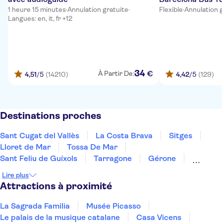
1 heure 15 minutes
·
Annulation gratuite
·
Flexible
·
Annulation 
Langues: en, it, fr +12
34
€
À Partir De:
4,51
/5
(14210)
4,42
/5
(129)
Destinations proches
Sant Cugat del Vallès
La Costa Brava
Sitges
Lloret de Mar
Tossa De Mar
Sant Feliu de Guíxols
Tarragone
Gérone
Salou
La Costa Dorada
Cambrils
Figueres
Lire plus
Deltebre
Peñíscola
Majorque
Attractions à proximité
La Sagrada Familia
Musée Picasso
Le palais de la musique catalane
Casa Vicens