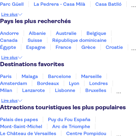
Parc Güell
La Pedrera - Casa Milà
Casa Batlló
Montjuïc
PortAventura Park
Poble Espanyol
Lire plus
Le musée Picasso Malaga
Paseo del Arte
Pays les plus recherchés
Musée Reina Sofía
Stade Santiago Bernabéu
Musée Thyssen-Bornemisza
Andorre
Albanie
Australie
Belgique
Canada
Suisse
République dominicaine
Égypte
Espagne
France
Grèce
Croatie
Irlande
Islande
Italie
Maroc
Malaisie
Lire plus
Thaïlande
Tunisie
Turquie
Destinations favorites
Paris
Malaga
Barcelone
Marseille
Amsterdam
Bordeaux
Lyon
Londres
Milan
Lanzarote
Lisbonne
Bruxelles
Prague
Nice
Marrakech
Budapest
Lire plus
Dubai
Copenhague
Minorque
Montpellier
Attractions touristiques les plus populaires
Palais des papes
Puy du Fou España
Mont-Saint-Michel
Arc de Triomphe
Le Château de Versailles
Centre Pompidou