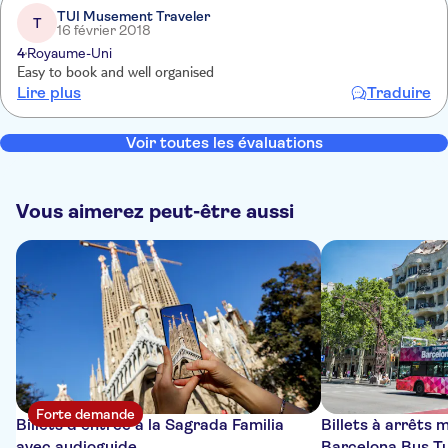
TUI Musement Traveler
T
16 février 2018
4
Royaume-Uni
Easy to book and well organised
Lire plus
Traduire
Voir toutes les évaluations
Vous aimerez peut-être aussi
Forte demande
Billets d'entrée à la Sagrada Familia
Billets à arrêts 
avec audioguide
Barcelona Bus Tu