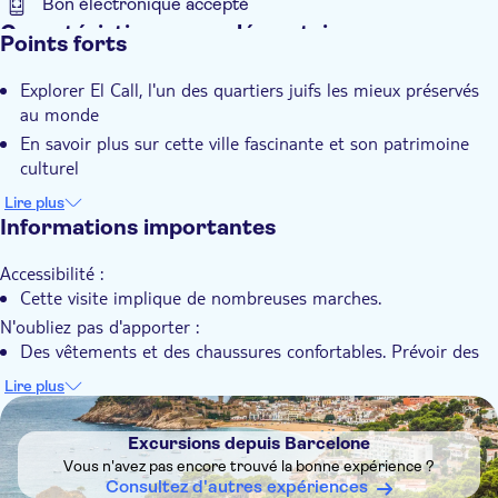
Bon électronique accepté
vous ses mythes et légendes. Une fois la visite guidée terminée,
Caractéristiques supplémentaires
Points forts
vous disposerez de temps libre pour explorer la ville à votre
Confirmation instantanée
rythme.
Explorer El Call, l'un des quartiers juifs les mieux préservés
Transport inclus
au monde
En savoir plus sur cette ville fascinante et son patrimoine
culturel
Découvrez quelques-uns des lieux de tournage de la série à
Lire plus
succès "Game of Thrones".
Informations importantes
Accessibilité :
Cette visite implique de nombreuses marches.
N'oubliez pas d'apporter :
Des vêtements et des chaussures confortables. Prévoir des
vêtements imperméables en cas de mauvais temps.
Lire plus
DSA1Excursions depuis Barcelone
Excursions depuis Barcelone
Vous n'avez pas encore trouvé la bonne expérience ?
Consultez d'autres expériences