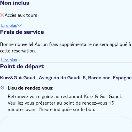
Non inclus
N'oubliez pas d'apporter :
Les tarifs spéciaux (enfants, bébés, seniors, étudiants, etc.)
Accès aux tours
nécessitent une pièce d'identité au point de rendez-vous
Lire plus
Frais de service
Bonne nouvelle! Aucun frais supplémentaire ne sera appliqué à
cette réservation.
Lire plus
Point de départ
Kurz&Gut Gaudi, Avinguda de Gaudí, 5, Barcelone, Espagne
Lieu de rendez-vous:
Retrouvez votre guide au restaurant Kurz & Gut Gaudí.
Veuillez vous présenter au point de rendez-vous 15
minutes avant l'heure indiquée sur le bon.