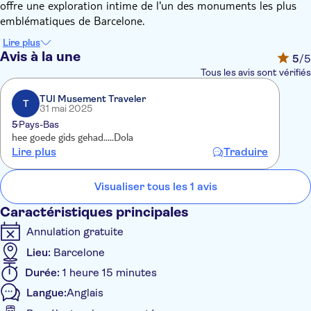
offre une exploration intime de l'un des monuments les plus
emblématiques de Barcelone.
Lors de cette visite d'une heure et quart, un guide catalan
Lire plus
officiellement accrédité vous dévoilera la riche histoire et les
Avis à la une
5
/5
conceptions complexes qui ont fait de la Sagrada Familia un
Tous les avis sont vérifiés
site classé au patrimoine mondial de l'UNESCO. Découvrez
l'architecture visionnaire de Gaudí et le profond symbolisme de
TUI Musement Traveler
T
31 mai 2025
cette structure extraordinaire.
5
Pays-Bas
Avec un groupe plus petit, profitez d'une expérience plus
hee goede gids gehad.....Dola
personnalisée, en interagissant avec le guide et en découvrant
Lire plus
Traduire
les mystères et les merveilles architecturales de ces chefs-
d'œuvre renommés
Visualiser tous les 1 avis
Caractéristiques principales
Annulation gratuite
Lieu:
Barcelone
Durée:
1 heure 15 minutes
Langue:
Anglais