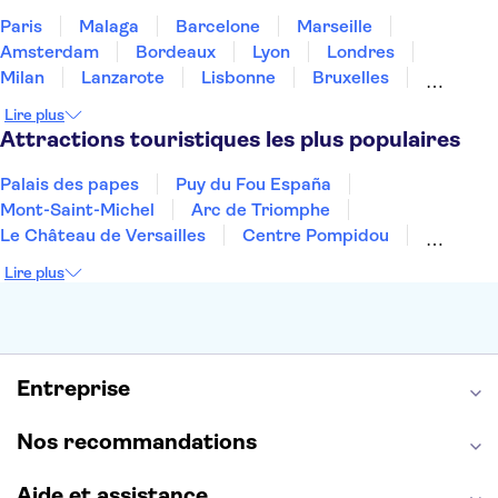
Paris
Malaga
Barcelone
Marseille
Amsterdam
Bordeaux
Lyon
Londres
Milan
Lanzarote
Lisbonne
Bruxelles
Prague
Nice
Marrakech
Budapest
Lire plus
Dubai
Copenhague
Minorque
Montpellier
Attractions touristiques les plus populaires
Palais des papes
Puy du Fou España
Mont-Saint-Michel
Arc de Triomphe
Le Château de Versailles
Centre Pompidou
Palais des Doges
Tour Eiffel
Colisée
Lire plus
La Chapelle Sixtine
Musée du Louvre
La Sagrada Familia
Musée d'Orsay
Statue de la Liberté
Tour de Pise
Cathédrale Notre Dame
Montmartre
Giverny
Entreprise
Opéra Garnier
Alhambra
Nos recommandations
Aide et assistance