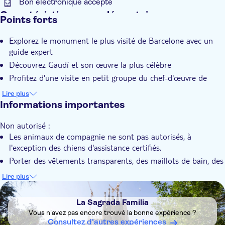
Bon électronique accepté
Caractéristiques supplémentaires
Points forts
Confirmation instantanée
Explorez le monument le plus visité de Barcelone avec un
Entrée incluse
guide expert
Visite guidée
Découvrez Gaudí et son œuvre la plus célèbre
Wheelchair access
Profitez d'une visite en petit groupe du chef-d'œuvre de
Visite en petit groupe
Barcelone
Lire plus
Accessible aux fauteuils roulants
Informations importantes
Non autorisé :
Les animaux de compagnie ne sont pas autorisés, à
l'exception des chiens d'assistance certifiés.
Porter des vêtements transparents, des maillots de bain, des
pantalons et des jupes au-dessus de la mi-cuisse
Lire plus
Entrer pieds nus
DSA1La Sagrada Familia
Entrer en portant des vêtements spéciaux pour célébrer
La Sagrada Familia
toute sorte de festivités, ni avec des décorations destinées à
Vous n'avez pas encore trouvé la bonne expérience ?
distraire ou à attirer l'attention à des fins artistiques,
Consultez d'autres expériences