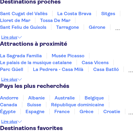
Destinations proches
Sant Cugat del Vallès
La Costa Brava
Sitges
Lloret de Mar
Tossa De Mar
Sant Feliu de Guíxols
Tarragone
Gérone
Salou
La Costa Dorada
Cambrils
Figueres
Lire plus
Deltebre
Peñíscola
Majorque
Attractions à proximité
La Sagrada Familia
Musée Picasso
Le palais de la musique catalane
Casa Vicens
Parc Güell
La Pedrera - Casa Milà
Casa Batlló
Montjuïc
PortAventura Park
Poble Espanyol
Lire plus
Le musée Picasso Malaga
Paseo del Arte
Pays les plus recherchés
Musée Reina Sofía
Stade Santiago Bernabéu
Musée Thyssen-Bornemisza
Andorre
Albanie
Australie
Belgique
Canada
Suisse
République dominicaine
Égypte
Espagne
France
Grèce
Croatie
Irlande
Islande
Italie
Maroc
Malaisie
Lire plus
Thaïlande
Tunisie
Turquie
Destinations favorites