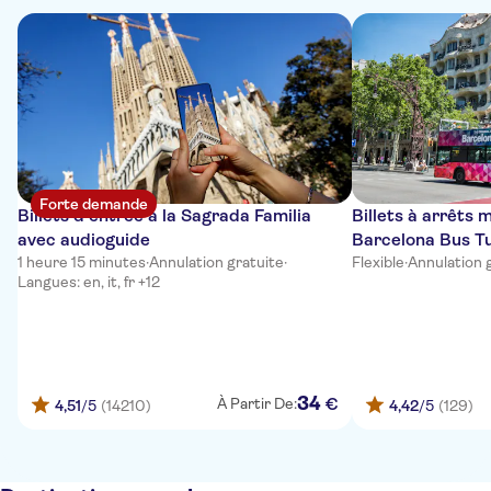
Forte demande
Billets d'entrée à la Sagrada Familia
Billets à arrêts 
avec audioguide
Barcelona Bus Tu
1 heure 15 minutes
·
Annulation gratuite
·
Flexible
·
Annulation 
Langues: en, it, fr +12
34
€
À Partir De:
4,51
/5
(14210)
4,42
/5
(129)