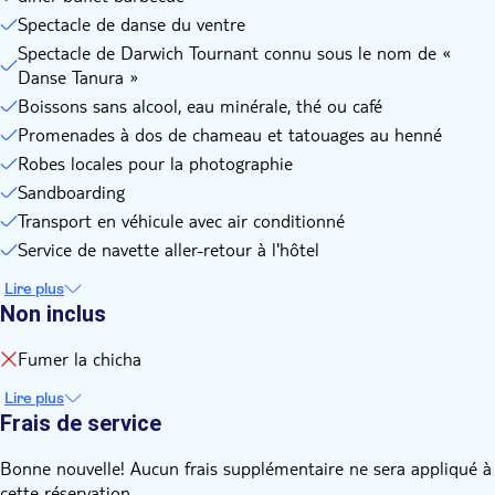
vous souhaitez fumer la chicha aux tables.
Spectacle de danse du ventre
Veuillez noter que, dans certains cas, l'application du henné
Spectacle de Darwich Tournant connu sous le nom de «
peut provoquer des irritations et des éruptions cutanées.
Danse Tanura »
Nous vous conseillons vivement de vérifier tous les effets
Boissons sans alcool, eau minérale, thé ou café
secondaires avant toute application.
Promenades à dos de chameau et tatouages au henné
Robes locales pour la photographie
Sandboarding
Transport en véhicule avec air conditionné
Service de navette aller-retour à l'hôtel
Lire plus
Non inclus
Fumer la chicha
Lire plus
Frais de service
Bonne nouvelle! Aucun frais supplémentaire ne sera appliqué à
cette réservation.