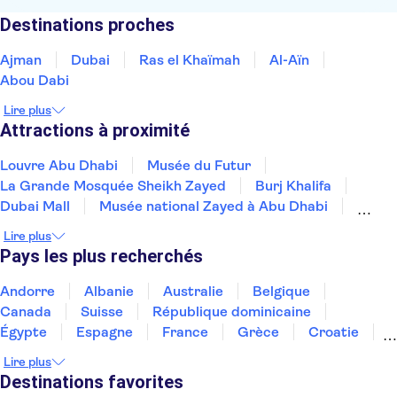
Destinations proches
Ajman
Dubai
Ras el Khaïmah
Al-Aïn
Abou Dabi
Lire plus
Attractions à proximité
Louvre Abu Dhabi
Musée du Futur
La Grande Mosquée Sheikh Zayed
Burj Khalifa
Dubai Mall
Musée national Zayed à Abu Dhabi
Dubai Creek
Désert de Dubaï
Dubai Marina
Lire plus
Hôtel Atlantis, the Palm
The Palm Jumeirah
Pays les plus recherchés
Ferrari World Abu Dhabi
Warner Bros World Abu Dhabi
Désert d'Abu Dhabi
Andorre
Albanie
Australie
Belgique
Aquarium et Underwater Zoo de Dubaï
Canada
Suisse
République dominicaine
Égypte
Espagne
France
Grèce
Croatie
Irlande
Islande
Italie
Maroc
Malaisie
Lire plus
Thaïlande
Tunisie
Turquie
Destinations favorites