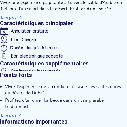
Vivez une expérience palpitante à travers le sable d'Arabie en
4x4 lors d'un safari dans le désert. Profitez d'une soirée
relaxante dans un camp bédouin traditionnel et découvrez les
Lire plus
traditions locales, les balades à dos de chameau et le
Caractéristiques principales
sandboard. Savourez de délicieux plats accompagnés d'un dîner
Annulation gratuite
barbecue typique au camp, agrémenté d'un magnifique
spectacle de danse du ventre.
Lieu:
Charjah
Durée:
Jusqu'à 5 heures
Bon électronique accepté
Caractéristiques supplémentaires
Confirmation instantanée
Points forts
Repas inclus
Vivez l'expérience de la conduite à travers les sables dorés
du désert de Dubaï
Profitez d'un dîner barbecue dans un camp arabe
traditionnel
Admirez les danses folkloriques du camp
Lire plus
Informations importantes