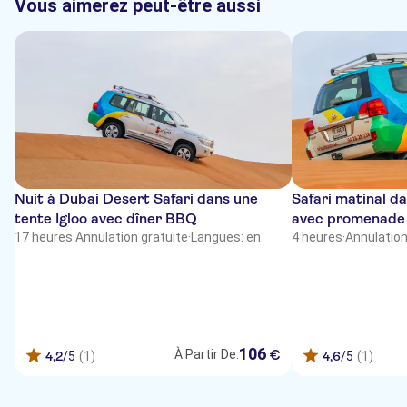
Vous aimerez peut-être aussi
Nuit à Dubai Desert Safari dans une
Safari matinal d
tente Igloo avec dîner BBQ
avec promenade 
17 heures
·
Annulation gratuite
·
Langues: en
planche sur le sa
4 heures
·
Annulation
106
€
À Partir De:
4,2
/5
(1)
4,6
/5
(1)