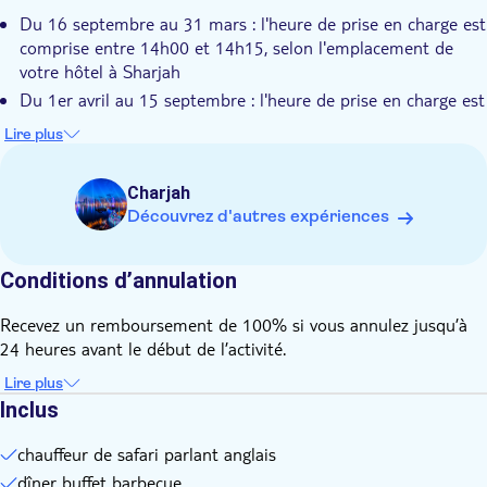
Du 16 septembre au 31 mars : l'heure de prise en charge est
comprise entre 14h00 et 14h15, selon l'emplacement de
votre hôtel à Sharjah
Du 1er avril au 15 septembre : l'heure de prise en charge est
comprise entre 15h45 et 16h00, selon l'emplacement de
Lire plus
votre hôtel à Sharjah
Veuillez appeler l'opérateur local au moins 48 heures avant
Charjah
le départ pour confirmer l'heure de prise en charge. Vous
Découvrez d'autres expériences
trouverez ces informations sur votre bon de réservation.
Il y a un minimum de 2 adultes pour compléter la
réservation
Conditions d’annulation
En raison de la nature de cette activité, cette activité n'est
Recevez un remboursement de 100% si vous annulez jusqu’à
pas recommandée aux passagers de moins de 6 ans ou de
24 heures avant le début de l’activité.
plus de 65 ans, aux femmes enceintes et aux invités ayant
des problèmes de santé préexistants.
Lire plus
Durant le mois sacré du Ramadan, aucune animation ni
Inclus
boisson alcoolisée ne sera servie
chauffeur de safari parlant anglais
Le camp dispose d'espaces dédiés à la chicha. Un
supplément de 60 AED à régler sur place sera appliqué si
dîner buffet barbecue