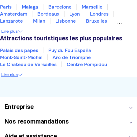
Paris
Malaga
Barcelone
Marseille
Amsterdam
Bordeaux
Lyon
Londres
Lanzarote
Milan
Lisbonne
Bruxelles
Prague
Nice
Budapest
Marrakech
Lire plus
Dubai
Minorque
Copenhague
Montpellier
Attractions touristiques les plus populaires
Palais des papes
Puy du Fou España
Mont-Saint-Michel
Arc de Triomphe
Le Château de Versailles
Centre Pompidou
Palais des Doges
Tour Eiffel
Colisée
Lire plus
La Chapelle Sixtine
Musée du Louvre
La Sagrada Familia
Musée d'Orsay
Statue de la Liberté
Tour de Pise
Cathédrale Notre Dame
Montmartre
Giverny
Entreprise
Opéra Garnier
Alhambra
Nos recommandations
Aide et assistance