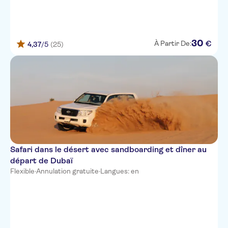
Wyndham Residences The Palm
Holiday Inn Dubai al-Maktoum
30
€
À Partir De:
4,37
/5
(25)
Airport, an IHG Hotel
Stella Di Mare
Jumeirah Living Marina Gate
Al Khoory Inn, Bur Dubai
Element Al Mina, Dubai
Anantara Downtown Dubai
Safari dans le désert avec sandboarding et dîner au
départ de Dubaï
Raffles Hotel - Wafi
Flexible
·
Annulation gratuite
·
Langues: en
Majestic City Retreat Hotel
Regency Luxury Suites - Dubai
Marina