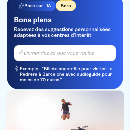
Hilton Dubai Creek Hotel &
Basé sur l'IA
Beta
Residences
Bons plans
Millennium Plaza Downtown
Hotel
Recevez des suggestions personnalisées
adaptées à vos centres d'intérêt
The Lana - Dorchester
Collection
OYO 297 California Hotel
Demandez ce que vous voulez
The Country Club Hotel
Exemple : "Billets coupe-file pour visiter La
Rose Garden Hotel Bur Dubai
Pedrera à Barcelone avec audioguide pour
moins de 70 euros."
Pearl Marina Hotel Apartments
Vida Creek Beach
The Tower Plaza Hotel Dubai
Jood Palace Hotel Dubai
DoubleTree by Hilton