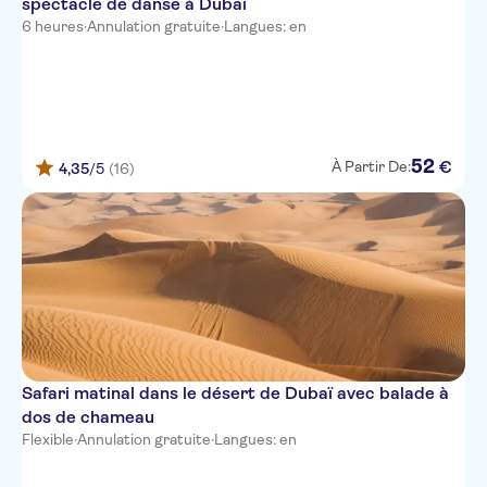
spectacle de danse à Dubaï
6 heures
·
Premier Inn Dubai Silicon Oasis
Annulation gratuite
·
Langues: en
DAMAC Maison Canal Views
Wescott Hotel
Jumeirah Living WTC
52
€
À Partir De:
Residence
4,35
/5
(16)
Montreal Barsha Hotel (Former
Carlton Al Barsha Hotel)
Crowne Plaza Dubai Marina
Mercure Dubai Barsha Heights
Hotel Apartments
DAMAC Maison AYKON City
Hotel Apartments
Safari matinal dans le désert de Dubaï avec balade à
dos de chameau
Crowne Plaza Dubai Jumeirah,
Flexible
·
Annulation gratuite
·
Langues: en
an IHG Hotel
easyHotel Dubai Jebel Ali