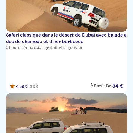
W Dubai - Mina Seyahi
The Address Sky View
Time Grand Plaza Hotel
Safari classique dans le désert de Dubaï avec balade à
Premier Inn Investments Park
dos de chameau et dîner barbecue
5 heures
·
Annulation gratuite
·
Langues: en
Park Regis Business Bay
One at Palm Jumeirah,
Dorchester Collection, Dubai
Conrad Dubai
54
€
À Partir De:
4,59
/5
(80)
Al Bandar Rotana Creek
Hilton Dubai Al Habtoor City
S19 Hotel Al Jaddaf
Flora Hotel Apartment