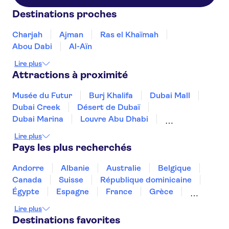
(former The Address
Destinations proches
Boulevard)
Charjah
Marriott Hotel Al Jaddaf
Ajman
Ras el Khaïmah
Abou Dabi
Al-Aïn
Grand Millennium Business Bay
Lire plus
Park Regis by Prince Dubai
Attractions à proximité
Islands
Musée du Futur
Burj Khalifa
Dubai Mall
Ibis Styles Dubai Jumeirah
Dubai Creek
Désert de Dubaï
Dubai Marina
Louvre Abu Dhabi
Al Manar Grand Hotel
Apartment
La Grande Mosquée Sheikh Zayed
Lire plus
Musée national Zayed à Abu Dhabi
Pays les plus recherchés
Carlton Downtown Hotel
Hôtel Atlantis, the Palm
The Palm Jumeirah
Désert d'Abu Dhabi
Ferrari World Abu Dhabi
The Leela Hotel Dubai
Andorre
Albanie
Australie
Belgique
Warner Bros World Abu Dhabi
Canada
Suisse
République dominicaine
AlSalam Grand Hotel
Dubai Desert Conservation Reserve
Égypte
Espagne
France
Grèce
Apartments
Croatie
Irlande
Islande
Italie
Lire plus
SLS Dubai Hotel & Residences
Maroc
Malaisie
Thaïlande
Tunisie
Destinations favorites
Turquie