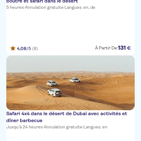
boutre et safari dans le désert
Sofitel Dubai Downtown
5 heures
·
Annulation gratuite
·
Langues: en, de
Sofitel Dubai Jumeirah Beach
Howard Johnson Plaza by
Wyndham Deira
Noon Hotel Apartments
131
€
À Partir De:
4,08
/5
(8)
Saffron Boutique Hotel
Fortune Karama Hotel
Burjuman Arjaan by Rotana
Holiday Inn Express Jumeirah
ME Dubai by Melia
Safari 4x4 dans le désert de Dubaï avec activités et
Novotel Dubai Al Barsha
dîner barbecue
Jusqu'à 24 heures
·
Annulation gratuite
·
Langues: en
Zabeel House by Jumeirah, The
Greens