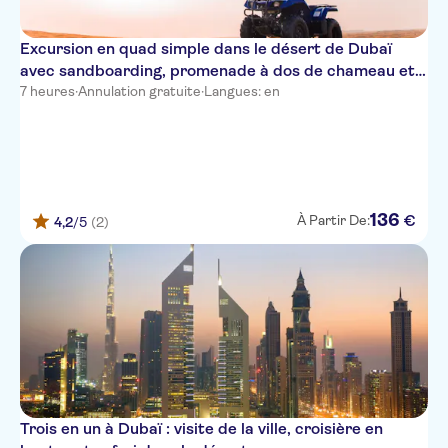
BusinessBay
Raintree Rolla Hotel
Excursion en quad simple dans le désert de Dubaï
avec sandboarding, promenade à dos de chameau et
Hyde Park Hotel Al Rafa
barbecue
7 heures
·
Annulation gratuite
·
Langues: en
Kings Park Hotel
W Residences Dubai
DAMAC - Bay’s Edge
136
€
À Partir De:
4,2
/5
(2)
Pearl Swiss Hotel
Omega Hotel
The Meydan Hotel
Armani Hotel Dubai
Avani Deira Dubai
Mama Shelter Dubai
Trois en un à Dubaï : visite de la ville, croisière en