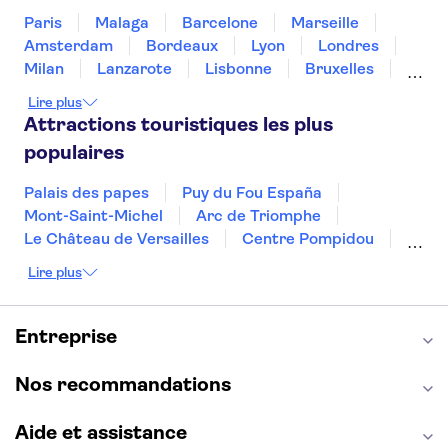
25hours Hotel One Central
Paris
Malaga
Barcelone
Marseille
Amsterdam
Bordeaux
Lyon
Londres
Signature inn Hotel
Milan
Lanzarote
Lisbonne
Bruxelles
FIVE Palm Jumeirah Hotel
Prague
Nice
Marrakech
Budapest
Lire plus
Dubai
Copenhague
Minorque
Montpellier
Attractions touristiques les plus
InterContinental Residence
Suites Dubai F.C, an IHG Hotel
populaires
Summit Hotel
Palais des papes
Puy du Fou España
Mont-Saint-Michel
Vida Dubai Mall
Arc de Triomphe
Le Château de Versailles
Centre Pompidou
Four Seasons Hotel DIFC
Palais des Doges
Tour Eiffel
Colisée
Lire plus
La Chapelle Sixtine
Musée du Louvre
DoubleTree by Hilton Dubai Al
La Sagrada Familia
Jadaf
Musée d'Orsay
Statue de la Liberté
Tour de Pise
Entreprise
Novotel Dubai Gold District
Cathédrale Notre Dame
Montmartre
(former Wyndham Dubai Deira)
Giverny
Opéra Garnier
Alhambra
Nos recommandations
Skaf Hotels
Aide et assistance
Aloft Meaisam, Dubai