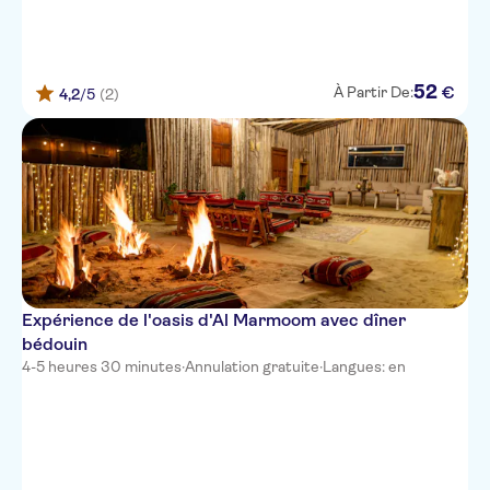
Jumeirah Al Qasr
Rose Rayhaan by Rotana
52
€
À Partir De:
4,2
/5
(2)
Lavender Hotel Deira
The First Collection Marina,
Dubai, a Tribute Portfolio Hotel
Holiday Inn Al Barsha
Flora Creek Deluxe Hotel
Apartments
Lewana Hotel
Expérience de l'oasis d'Al Marmoom avec dîner
bédouin
Avenue Hotel Al Rigga
4-5 heures 30 minutes
·
Annulation gratuite
·
Langues: en
Holiday Inn Bur Dubai Embassy
Grand Mercure Business Bay
Concorde Creek View Hotel