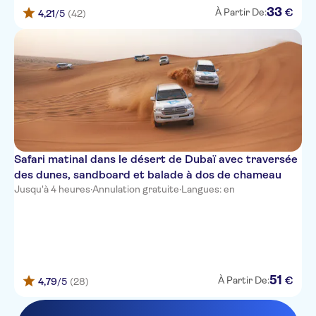
Jumeira Rotana Hotel
33
€
À Partir De:
4,21
/5
(42)
Four Seasons Private
Residences Dubai at Jumeirah
Cosmopolitan Hotel, Dubai
Parkside Hotel Apartment LLC
Al Maha Desert Resort & Spa
Hyatt Place Dubai Wasl District
(Deira)
Safari matinal dans le désert de Dubaï avec traversée
des dunes, sandboard et balade à dos de chameau
Flora Al Barsha Hotel
Jusqu'à 4 heures
·
Annulation gratuite
·
Langues: en
Jood Hotel Apartments
Millennium Lakeview Hotel
(Formerly Knows as Copthorne
Lakeview Hotel)
51
€
À Partir De:
4,79
/5
(28)
Xclusive Maples Hotel
Apartments Dubai