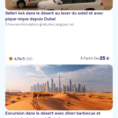
JA Palm Tree Court
Dolphin Hotel Apartments
Safari 4x4 dans le désert au lever du soleil et avec
pique-nique depuis Dubaï
Edge Creekside Hotel
5 heures
·
Annulation gratuite
·
Langues: en
Jebel Ali Golf Resort +
The First Collection Business
Bay
Samaya Hotel Apartments -
35
€
À Partir De:
4,74
/5
(52)
Wadi AL Safa
J5 Hotels Bur Dubai
Sofitel Dubai the Palm
Sea View Hotel Al Mina
Fairmont Dubai SZR
Sheraton Dubai Creek Hotel &
Excursion dans le désert avec dîner barbecue et
Towers