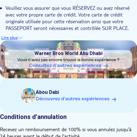
Veuillez vous assurer que vous RÉSERVEZ ou avez réservé
avec votre propre carte de crédit. Votre carte de crédit
originale utilisée pour cette réservation ainsi que votre
PASSEPORT seront nécessaires et contrôlée SUR PLACE.
Veuillez vous assurer que vous disposerez de ces justificatifs.
Lire plus
L'opérateur local aura le droit de vous refuser l'accès à
DSA1Warner Bros World Abu Dhabi
l'excursion si vous ne disposez pas de ces justificatifs. La
Warner Bros World Abu Dhabi
réservation par carte de crédit d'un tiers est inacceptable.
Vous n'avez pas encore trouvé la bonne expérience ?
Toutes les réservations doivent être effectuées avec des
Consultez d'autres expériences
cartes de crédit personnelles.
La mosquée Cheikh Zayed à Abou Dabi est ouverte aux
visiteurs de 8h30 à 11h30, du dimanche au jeudi.
Les femmes visitant la mosquée doivent se couvrir la tête
Abou Dabi
avec un foulard et ne pas porter de shorts, de vêtements de
Découvrez d'autres expériences
plage ou de tenues sans manches, elles doivent être
entièrement couverte. Les hommes visitant la mosquée
Conditions d’annulation
doivent porter des pantalons longs.
Le parc Ferrari est ouvert tous les jours de 11h00 à 20h00.
Recevez un remboursement de 100% si vous annulez jusqu’à
Visite guidée disponible en anglais. Audioguide en espagnol,
24 heures avant le début de l’activité.