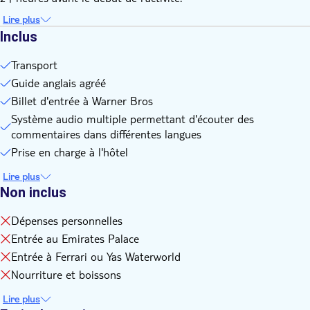
français, allemand, italien, portugais, chinois, japonais, russe
Lire plus
et coréen.
Inclus
Transport
Guide anglais agréé
Billet d'entrée à Warner Bros
Système audio multiple permettant d'écouter des
commentaires dans différentes langues
Prise en charge à l'hôtel
Lire plus
Non inclus
Dépenses personnelles
Entrée au Emirates Palace
Entrée à Ferrari ou Yas Waterworld
Nourriture et boissons
Lire plus