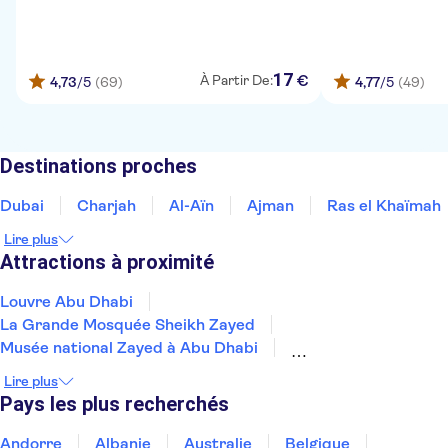
17
€
À Partir De:
4,73
/5
(69)
4,77
/5
(49)
Destinations proches
Dubai
Charjah
Al-Aïn
Ajman
Ras el Khaïmah
Lire plus
Attractions à proximité
Louvre Abu Dhabi
La Grande Mosquée Sheikh Zayed
Musée national Zayed à Abu Dhabi
Ferrari World Abu Dhabi
Lire plus
Warner Bros World Abu Dhabi
Désert d'Abu Dhabi
Pays les plus recherchés
SeaWorld Abu Dhabi
Yas Island
Qasr Al Watan - Palais Présidentiel
Yas Waterworld
Andorre
Albanie
Australie
Belgique