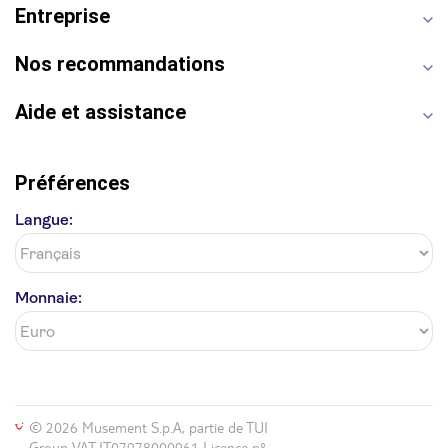
Entreprise
Opéra Garnier
Alhambra
Nos recommandations
Aide et assistance
Préférences
Langue:
Monnaie:
© 2026 Musement S.p.A, partie de TUI
Group VAT IT07978000961 Licence nº