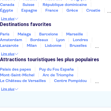
Musée du Futur
Burj Khalifa
Dubai Mall
Canada
Suisse
République dominicaine
Dubai Creek
Désert de Dubaï
Égypte
Espagne
France
Grèce
Croatie
Irlande
Islande
Italie
Maroc
Malaisie
Lire plus
Thaïlande
Tunisie
Turquie
Destinations favorites
Paris
Malaga
Barcelone
Marseille
Amsterdam
Bordeaux
Lyon
Londres
Lanzarote
Milan
Lisbonne
Bruxelles
Prague
Nice
Budapest
Marrakech
Lire plus
Dubai
Minorque
Copenhague
Montpellier
Attractions touristiques les plus populaires
Palais des papes
Puy du Fou España
Mont-Saint-Michel
Arc de Triomphe
Le Château de Versailles
Centre Pompidou
Palais des Doges
Tour Eiffel
Colisée
Lire plus
La Chapelle Sixtine
Musée du Louvre
La Sagrada Familia
Musée d'Orsay
Statue de la Liberté
Tour de Pise
Cathédrale Notre Dame
Montmartre
Giverny