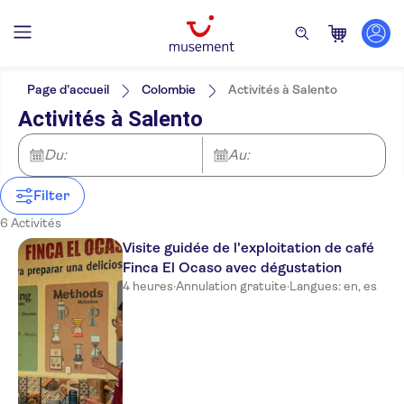
Filtres
Prix par adulte
Prise en charge à l'hôtel
Options de billets
Page d’accueil
Colombie
Activités à Salento
Visite guidée
Catégories
Min
€
Max
€
Activités à Salento
Bon numérique
Activités
NO-PICKUP
Langue
Confirmation instantanée
Espagnol
Activités de plein air
Du:
Excursions à la journée
Au:
Annulation gratuite
Anglais
Nature
Entrée incluse
Visites à pied
Attractions et visites guidées
Tourisme et traditions
Tout-terrain
Touche locale
Filter
Campagne
Culture et histoire
Repas inclus
Ville
6 Activités
Groupe réduit
Visite guidée de l'exploitation de café
Finca El Ocaso avec dégustation
4 heures
·
Annulation gratuite
·
Langues: en, es