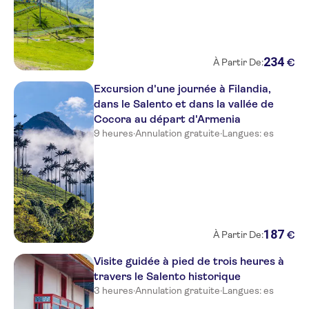
234
€
À Partir De:
Excursion d'une journée à Filandia,
dans le Salento et dans la vallée de
Cocora au départ d'Armenia
9 heures
·
Annulation gratuite
·
Langues: es
187
€
À Partir De:
Visite guidée à pied de trois heures à
travers le Salento historique
3 heures
·
Annulation gratuite
·
Langues: es