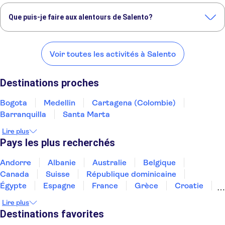
Que puis-je faire aux alentours de Salento?
Voici quelques-uns de nos endroits préférés à visiter près de
Salento:
Voir toutes les activités à Salento
Bogota
Medellin
Cartagena (Colombie)
Barranquilla
Santa Marta
Destinations proches
Bogota
Medellin
Cartagena (Colombie)
Barranquilla
Santa Marta
Lire plus
Pays les plus recherchés
Andorre
Albanie
Australie
Belgique
Canada
Suisse
République dominicaine
Égypte
Espagne
France
Grèce
Croatie
Irlande
Islande
Italie
Maroc
Malaisie
Lire plus
Thaïlande
Tunisie
Turquie
Destinations favorites