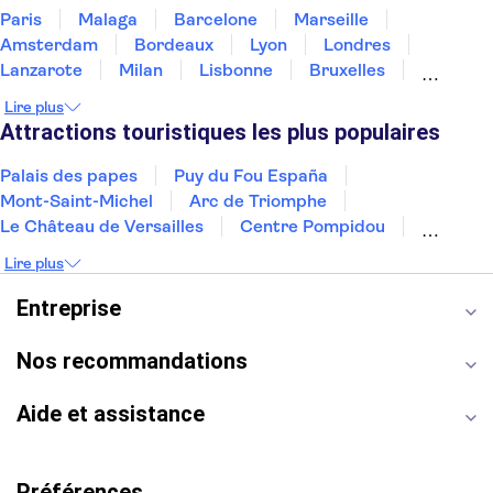
Paris
Malaga
Barcelone
Marseille
Amsterdam
Bordeaux
Lyon
Londres
Lanzarote
Milan
Lisbonne
Bruxelles
Prague
Nice
Budapest
Marrakech
Lire plus
Dubai
Minorque
Copenhague
Montpellier
Attractions touristiques les plus populaires
Palais des papes
Puy du Fou España
Mont-Saint-Michel
Arc de Triomphe
Le Château de Versailles
Centre Pompidou
Palais des Doges
Tour Eiffel
Colisée
Lire plus
La Chapelle Sixtine
Musée du Louvre
La Sagrada Familia
Musée d'Orsay
Entreprise
Statue de la Liberté
Tour de Pise
Cathédrale Notre Dame
Montmartre
Giverny
Nos recommandations
Opéra Garnier
Alhambra
Aide et assistance
Préférences