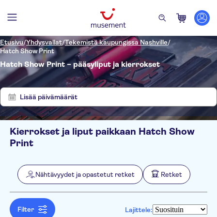
Etusivu
/
Yhdysvallat
/
Tekemistä kaupungissa Nashville
/
Hatch Show Print
Hatch Show Print – pääsyliput ja kierrokset
Näytä
Tyhjennä
3
suodattimet
tulosta
Lisää päivämäärät
Kierrokset ja liput paikkaan Hatch Show
Suodata
Hinta (per aikuinen)
Print
Nouto hotellilta
Lippuvaihtoehdot
Sisäänpääsymaksu sisältyy
Kategoriat
Min.
€
Maks.
€
Nähtävyydet ja opastetut retket
Retket
Opastettu kierros
Nähtävyydet ja opastetut
NO-PICKUP
Aktiviteetin kieli
E-lippu
retket
English
Ilmainen peruutus
Museot
Retket
Filter
Lajittele:
Välitön vahvistus
Monumentit
Kulttuuri ja historia