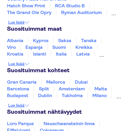
Hatch Show Print
RCA Studio B
The Grand Ole Opry
Ryman Auditorium
Nashville Old Town Trolley
Broadway
Lue lisää
Vapaudenpatsas
French Quarter
Suosituimmat maat
Las Vegas Strip
SUMMIT One Vanderbilt
9-11-muistomerkki ja -museo
Grand Canyon
Albania
Kypros
Saksa
Tanska
One World Observatory
Central Park
Viro
Espanja
Suomi
Kreikka
Kroatia
Islanti
Italia
Latvia
Montenegro
Mauritius
Norja
Lue lisää
Portugali
Ruotsi
Singapore
Thaimaa
Suosituimmat kohteet
Turkki
Gran Canaria
Mallorca
Dubai
Barcelona
Split
Amsterdam
Malta
Budapest
Dublin
Tukholma
Milano
Gdansk
Oslo
Helsinki
Los Angeles
Lue lisää
York
Rovaniemi
Tallinna
Ljubljana
Suosituimmat nähtävyydet
Riika
Loro Parque
Neuschwansteinin linna
Eiffel-torni
Colosseum