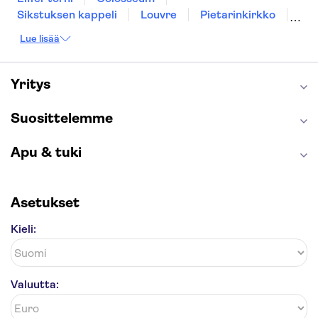
Sikstuksen kappeli
Louvre
Pietarinkirkko
Sagrada Família
Pantheon
Prahan linna
Lue lisää
Moulin Rouge
Burj Khalifa
Keukenhof
London Eye
Montmartre
Wieliczkan suolakaivos
Alhambra
Yritys
Caminito del Rey
Anne Frankin talo
Golden Circle
Suosittelemme
Apu & tuki
Asetukset
Kieli:
Valuutta: