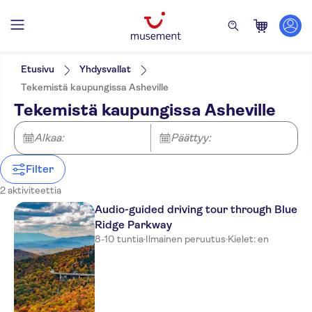
Suodata
Hinta (per aikuinen)
Nouto hotellilta
Lippuvaihtoehdot
Etusivu
Yhdysvallat
Ilmainen peruutus
Kategoriat
Min.
€
Maks.
€
Tekemistä kaupungissa Asheville
Välitön vahvistus
Aktiviteetit
NO-PICKUP
Aktiviteetin kieli
Tekemistä kaupungissa Asheville
Ääniopastus (kuulokkeet)
English
Ulkoiluaktiviteetit
E-lippu
Luonto
Alkaa:
Päättyy:
Filter
2 aktiviteettia
Audio-guided driving tour through Blue
Ridge Parkway
8-10 tuntia
·
Ilmainen peruutus
·
Kielet: en