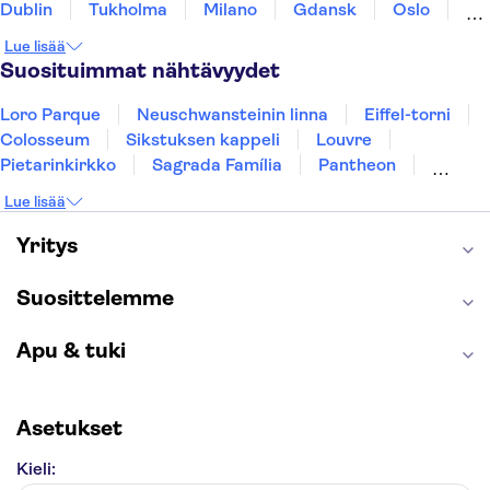
Dublin
Tukholma
Milano
Gdansk
Oslo
Helsinki
York
Rovaniemi
Los Angeles
Lue lisää
Tallinna
Ljubljana
Riika
Suosituimmat nähtävyydet
Loro Parque
Neuschwansteinin linna
Eiffel-torni
Colosseum
Sikstuksen kappeli
Louvre
Pietarinkirkko
Sagrada Família
Pantheon
Prahan linna
Moulin Rouge
Burj Khalifa
Lue lisää
Keukenhof
London Eye
Montmartre
Wieliczkan suolakaivos
Alhambra
Yritys
Caminito del Rey
Anne Frankin talo
Golden Circle
Suosittelemme
Apu & tuki
Asetukset
Kieli: